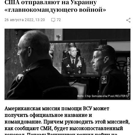
США отправляют на Украину
«главнокомандующего войной»
26 августа 2022, 13:20
72
Фото: Chip Somodevilla/Pool/REUTERS
Американская миссия помощи ВСУ может
получить официальное название и
командование. Причем руководить этой миссией,
как сообщают СМИ, будет высокопоставленный
генерал. Почему Вашингтон решил пойти на