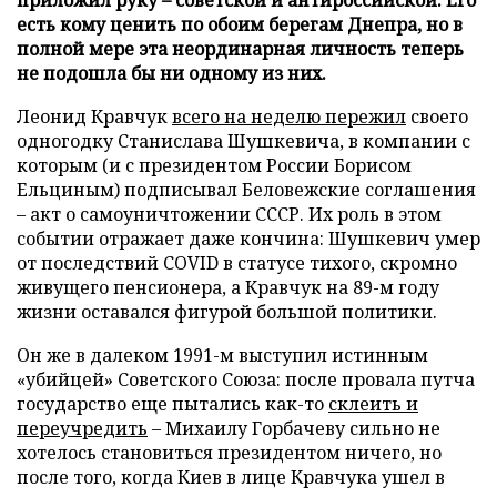
есть кому ценить по обоим берегам Днепра, но в
полной мере эта неординарная личность теперь
не подошла бы ни одному из них.
Леонид Кравчук
всего на неделю пережил
своего
одногодку Станислава Шушкевича, в компании с
которым (и с президентом России Борисом
Ельциным) подписывал Беловежские соглашения
– акт о самоуничтожении СССР. Их роль в этом
событии отражает даже кончина: Шушкевич умер
от последствий COVID в статусе тихого, скромно
живущего пенсионера, а Кравчук на 89-м году
жизни оставался фигурой большой политики.
Он же в далеком 1991-м выступил истинным
«убийцей» Советского Союза: после провала путча
государство еще пытались как-то
склеить и
переучредить
– Михаилу Горбачеву сильно не
хотелось становиться президентом ничего, но
после того, когда Киев в лице Кравчука ушел в