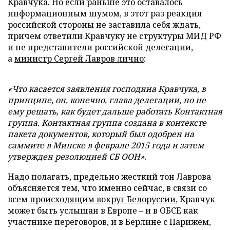
Кравчука. Но если раньше это оставалось
информационным шумом, в этот раз реакция
российской стороны не заставила себя ждать,
причем ответили Кравчуку не структуры МИД РФ
и не представители российской делегации,
а
министр Сергей Лавров лично
:
«Что касается заявления господина Кравчука, в
принципе, он, конечно, глава делегации, но не
ему решать, как будет дальше работать Контактная
группа. Контактная группа создана в контексте
пакета документов, который был одобрен на
саммите в Минске в феврале 2015 года и затем
утвержден резолюцией СБ ООН».
Надо полагать, предельно жесткий тон Лаврова
объясняется тем, что именно сейчас, в связи со
всем
происходящим вокруг Белоруссии
, Кравчук
может быть услышан в Европе – и в ОБСЕ как
участнике переговоров, и в Берлине с Парижем,