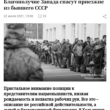
Благополучие Запада спасут приезжие
из бывшего СССР
22 июля 2021, 19:00
25
Фото: REUTERS/Panu
Pohjola/Lehtikuva
Пристальное внимание полиции к
представителям нацменьшинств, низкая
рождаемость и нехватка рабочих рук. Все это –
описание не российской действительности, а
сытой и благополучной Финляндии. В Хельсинки