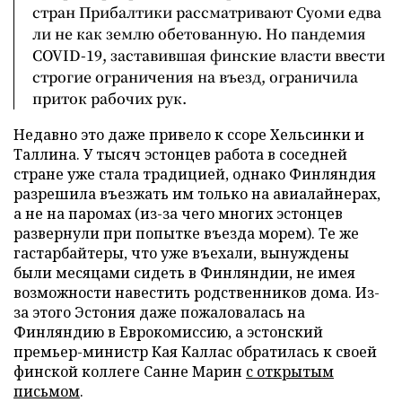
стран Прибалтики рассматривают Суоми едва
ли не как землю обетованную. Но пандемия
COVID-19, заставившая финские власти ввести
строгие ограничения на въезд, ограничила
приток рабочих рук.
Недавно это даже привело к ссоре Хельсинки и
Таллина. У тысяч эстонцев работа в соседней
стране уже стала традицией, однако Финляндия
разрешила въезжать им только на авиалайнерах,
а не на паромах (из-за чего многих эстонцев
развернули при попытке въезда морем). Те же
гастарбайтеры, что уже въехали, вынуждены
были месяцами сидеть в Финляндии, не имея
возможности навестить родственников дома. Из-
за этого Эстония даже пожаловалась на
Финляндию в Еврокомиссию, а эстонский
премьер-министр Кая Каллас обратилась к своей
финской коллеге Санне Марин
с открытым
письмом
.