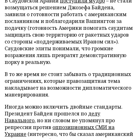
В Саудовской Аравии
поступили мудро
– не стали
возмущаться решением Джозефа Байдена,
заявили о готовности работать с американским
посланником и поблагодарили Вашингтон за
подачку (готовность Америки помогать саудитам
защищать свою территорию от ракетных ударов
со стороны «поддерживаемых Ираном сил»).
Саудовские элиты понимали, что громкие
возражения лишь превратят демонстративную
порку в реальную.
В то же время не стоит забывать о традиционных
ограничениях, которые правозащитная тема
накладывает на возможности дипломатического
маневрирования.
Иногда можно включить двойные стандарты.
Президент Байден прошелся по
делу
Навального
, но ни словом не упомянул про
репрессии против
оппозиционных СМИ на
Украине
(интересно, что бы сказал американский