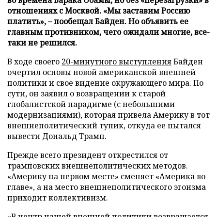
отношениях с Москвой. «Мы заставим Россию
платить», – пообещал Байден. Но объявить ее
главным противником, чего ожидали многие, все-
таки не решился.
В ходе своего
20-минутного выступления
Байден
очертил основы новой американской внешней
политики и свое видение окружающего мира. По
сути, он заявил о возвращении к старой
глобалистской парадигме (с небольшими
модернизациями), которая привела Америку в тот
внешнеполитический тупик, откуда ее пытался
вывести Дональд Трамп.
Прежде всего президент открестился от
трамповских внешнеполитических методов.
«Америку на первом месте» сменяет «Америка во
главе», а на место внешнеполитического эгоизма
приходит коллективизм.
«В центр нашей внешней политики возвращается