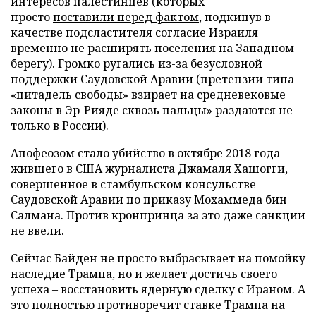
интересов палестинцев (которых
просто
поставили перед фактом
, подкинув в
качестве подсластителя согласие Израиля
временно не расширять поселения на Западном
берегу). Громко ругались из-за безусловной
поддержки Саудовской Аравии (претензии типа
«цитадель свободы» взирает на средневековые
законы в Эр-Рияде сквозь пальцы» раздаются не
только в России).
Апофеозом стало убийство в октябре 2018 года
жившего в США журналиста Джамаля Хашогги,
совершенное в стамбульском консульстве
Саудовской Аравии по приказу Мохаммеда бин
Салмана. Против кронпринца за это даже санкции
не ввели.
Сейчас Байден не просто выбрасывает на помойку
наследие Трампа, но и желает достичь своего
успеха – восстановить ядерную сделку с Ираном. А
это полностью противоречит ставке Трампа на