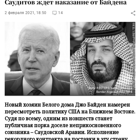
Саудитов ждет наказание от Байдена
2 февраля 2021, 18:50
14
Фото: REUTERS/Kevin Lamarque
Bandar Algaloud/REUTERS
Новый хозяин Белого дома Джо Байден намерен
пересмотреть политику США на Ближнем Востоке.
Судя по всему, одним из новшеств станет
публичная порка доселе неприкосновенного
союзника – Саудовской Аравии. Исполнение
рекордного контракта на поставки в эту страну