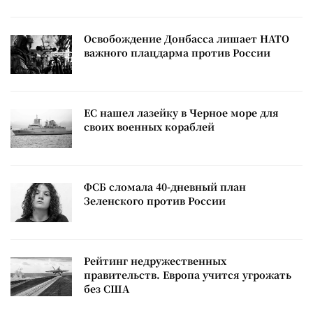
Освобождение Донбасса лишает НАТО
важного плацдарма против России
ЕС нашел лазейку в Черное море для
своих военных кораблей
ФСБ сломала 40-дневный план
Зеленского против России
Рейтинг недружественных
правительств. Европа учится угрожать
без США