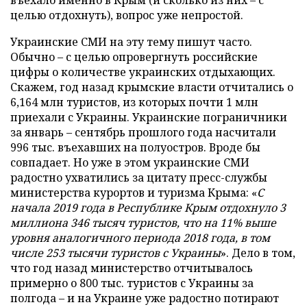
въехало именно в Крым (и сколько из них – с
целью отдохнуть), вопрос уже непростой.
Украинские СМИ на эту тему пишут часто.
Обычно – с целью опровергнуть российские
цифры о количестве украинских отдыхающих.
Скажем, год назад крымские власти отчитались о
6,164 млн туристов, из которых почти 1 млн
приехали с Украины. Украинские пограничники
за январь – сентябрь прошлого года насчитали
996 тыс. въехавших на полуостров. Вроде бы
совпадает. Но уже в этом украинские СМИ
радостно ухватились за цитату пресс-службы
министерства курортов и туризма Крыма: «
С
начала 2019 года в Республике Крым отдохнуло 3
миллиона 346 тысяч туристов, что на 11% выше
уровня аналогичного периода 2018 года, в том
числе 253 тысячи туристов с Украины
». Дело в том,
что год назад министерство отчитывалось
примерно о 800 тыс. туристов с Украины за
полгода – и на Украине уже радостно потирают