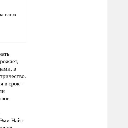
магнатов
мать
рожает,
дами, в
тричество.
я в срок –
ли
рвое.
Эми Найт
ая на