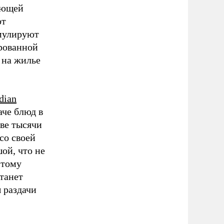
ающей
ют
имулируют
ированной
 на жилье
dian
аче блюд в
две тысячи
со своей
ой, что не
этому
станет
ы раздачи