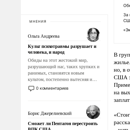
Об
За 
СШ
МНЕНИЯ
«Э
Ольга Андреева
Культ психотравмы разрушает и
человека, и народ
В груп
Обиды на этот жестокий мир,
жилье.
разрушающий нас, таких хрупких и
но, в 
ранимых, становятся новым
США з
культом, постепенно вытесняя и
Пример
отменяя традиционное требование к
0 комментариев
на вых
человеку – быть мужественным и
твердым под ударами судьбы, брать
заплат
на себя ответственность, помогать
слабым, идти вперед и
Борис Джерелиевский
«Стоит
адаптироваться.
расска
Сможет ли Пентагон перестроить
ВПК США
– мат