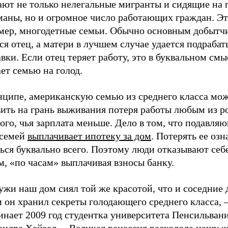
ают не только нелегальные мигранты и сидящие на 
маны, но и огромное число работающих граждан. Эт
мер, многодетные семьи. Обычно основным добытч
ся отец, а матери в лучшем случае удается подрабат
вки. Если отец теряет работу, это в буквальном смы
ет семью на голод.
нципе, американскую семью из среднего класса мо
вить на грань выживания потеря работы любым из р
ого, чья зарплата меньше. Дело в том, что подавля
 семей
выплачивает ипотеку за дом
. Потерять ее озн
ся буквально всего. Поэтому люди отказывают себе
, «по часам» выплачивая взносы банку.
жи наш дом сиял той же красотой, что и соседние 
 он хранил секреты голодающего среднего класса, 
инает 2009 год студентка университета Пенсильван