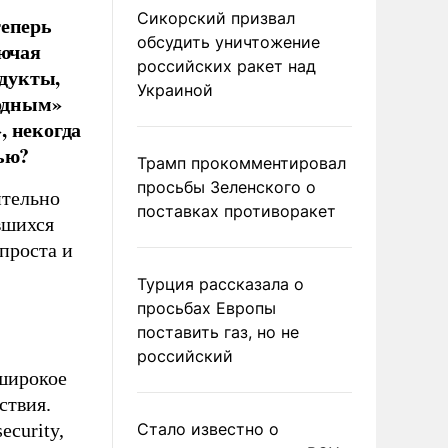
Сикорский призвал
теперь
обсудить уничтожение
лючая
российских ракет над
одукты,
Украиной
лодным»
, некогда
ью?
Трамп прокомментировал
просьбы Зеленского о
ительно
поставках противоракет
вшихся
проста и
Турция рассказала о
просьбах Европы
поставить газ, но не
российский
 широкое
ствия.
ecurity,
Стало известно о