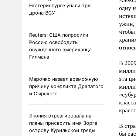
Алекса
Екатеринбурге упали три
одну н
дрона ВСУ
истек
ужин, 
чтобы 
Reuters: США попросили
хранил
Россию освободить
относ
осужденного американца
Гилмана
В 2009
милли
эта ци
Марочко назвал возможную
причину конфликта Драпатого
миллио
и Сырского
«субу
класса
красот
Япония отреагировала на
планы присвоить имя Зорге
В стра
острову Курильской гряды
бы рас