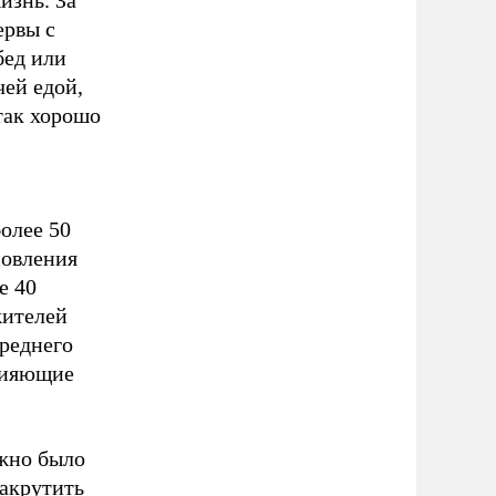
изнь. За
ервы с
бед или
чей едой,
так хорошо
олее 50
новления
е 40
жителей
реднего
«сияющие
ожно было
закрутить