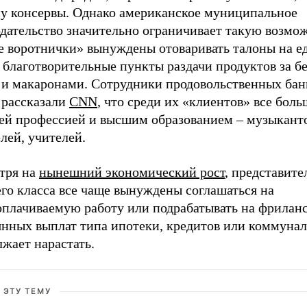
му консервы. Однако американское муниципальное
дательство значительно ограничивает такую возмож
е воротнички» вынуждены отоваривать талоны на е
в благотворительные пункты раздачи продуктов за 
 и макаронами. Сотрудники продовольственных бан
 рассказали
CNN
, что среди их «клиентов» все боль
ей профессией и высшим образованием – музыканто
лей, учителей.
тря на
нынешний экономический рост
, представите
го класса все чаще вынуждены соглашаться на
оплачиваемую работу или подрабатывать на фриланс
янных выплат типа ипотеки, кредитов или коммуна
жает нарастать.
 ЭТУ ТЕМУ