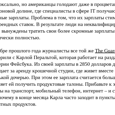
оксально, но американцы голодают даже в процвет
оновой долине, где специалисты в сфере IT получа
ные зарплаты. Проблема в том, что их зарплаты ст
арендных ставок. В результате люди на неквалифиц
е вынуждены тратить свои более скромные зарплаты
ически полностью.
абре прошлого года журналисты все той же
The Guar
рили с Карлой Перальтой, которая работает на разд
рии Фейсбука. Из своей зарплаты в 2850 долларов 
дает за аренду крошечной студии, где живет вместе 
кой дочерью. При этом ее зарплата считается больш
яет ей получить продуктовые талоны. Прибавьте к 
ы на транспорт, мобильный телефон, интернет – и 
почему в конце месяца Карла часто заходит в пункт
атных продуктов.