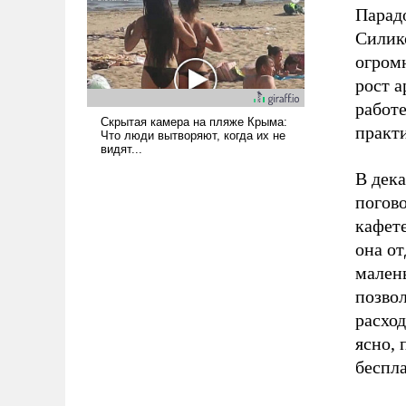
Парад
Силик
огром
рост 
работ
практ
В дек
погово
кафете
она от
малень
позвол
расход
ясно, 
беспл