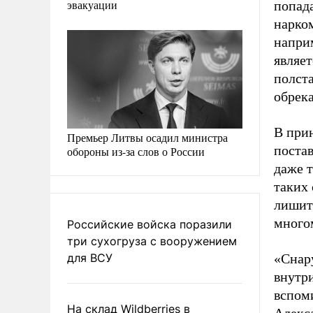
эвакуации
попад
нарко
напри
являет
полста
обрека
В при
Премьер Литвы осадил министра
поста
обороны из-за слов о России
даже т
таких
лишить
многом
Российские войска поразили
три сухогруза с вооружением
для ВСУ
«Снару
внутри
вспом
На склад Wildberries в