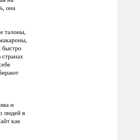
%, она
е талоны,
 макароны,
и быстро
в странах
себе
абирают
ома и
о людей в
Найт как