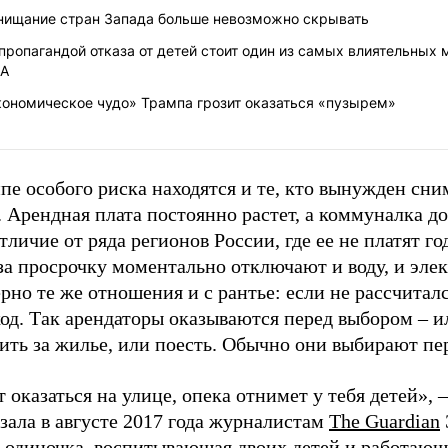
нищание стран Запада больше невозможно скрывать
пропагандой отказа от детей стоит один из самых влиятельных 
А
кономическое чудо» Трампа грозит оказаться «пузырем»
пе особого риска находятся и те, кто вынужден сни
 Арендная плата постоянно растет, а коммуналка до
отличие от ряда регионов России, где ее не платят го
а просрочку моментально отключают и воду, и элек
но те же отношения и с рантье: если не рассчиталс
од. Так арендаторы оказываются перед выбором – и
ить за жилье, или поесть. Обычно они выбирают пе
 оказаться на улице, опека отнимет у тебя детей», –
зала в августе 2017 года журналистам
The Guardian
ь-одиночка, воспитывающая двоих детей и работающ