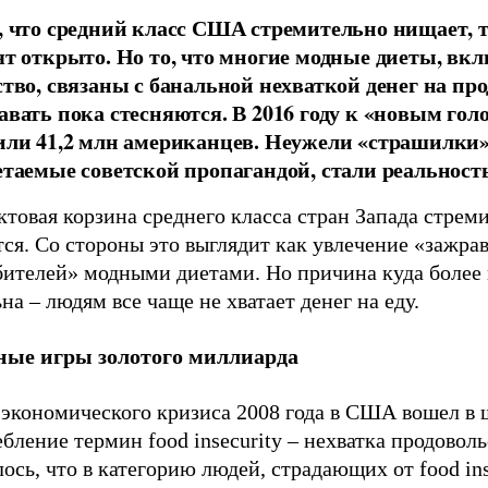
, что средний класс США стремительно нищает, 
ят открыто. Но то, что многие модные диеты, вк
ство, связаны с банальной нехваткой денег на пр
авать пока стесняются. В 2016 году к «новым го
или 41,2 млн американцев. Неужели «страшилки»
етаемые советской пропагандой, стали реальност
товая корзина среднего класса стран Запада стрем
ся. Со стороны это выглядит как увлечение «зажра
бителей» модными диетами. Но причина куда более 
на – людям все чаще не хватает денег на еду.
ные игры золотого миллиарда
 экономического кризиса 2008 года в США вошел в
бление термин food insecurity – нехватка продоволь
ось, что в категорию людей, страдающих от food ins