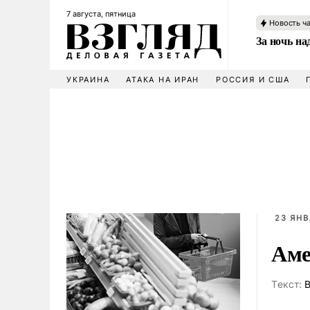
7 августа, пятница
Новость ч
За ночь н
УКРАИНА
АТАКА НА ИРАН
РОССИЯ И США
23 ЯНВ
Аме
Tекст:
В