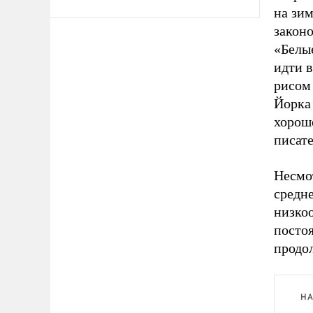
на зи
законо
«Белы
идти 
рисом
Йорка
хорош
писате
Несмо
средне
низко
посто
продол
НА