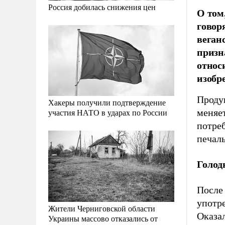
Россия добилась снижения цен
О том
говор
веган
призн
относ
изобр
Продук
Хакеры получили подтверждение
меняет
участия НАТО в ударах по России
потре
печаль
Голод
После
употре
Жители Черниговской области
Оказал
Украины массово отказались от