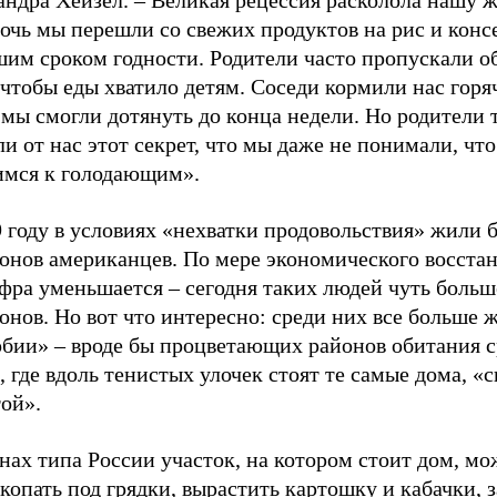
ндра Хейзел. – Великая рецессия расколола нашу ж
очь мы перешли со свежих продуктов на рис и конс
шим сроком годности. Родители часто пропускали о
чтобы еды хватило детям. Соседи кормили нас горя
мы смогли дотянуть до конца недели. Но родители 
и от нас этот секрет, что мы даже не понимали, что
имся к голодающим».
 году в условиях «нехватки продовольствия» жили б
онов американцев. По мере экономического восста
фра уменьшается – сегодня таких людей чуть больш
нов. Но вот что интересно: среди них все больше 
рбии» – вроде бы процветающих районов обитания с
, где вдоль тенистых улочек стоят те самые дома, 
ой».
нах типа России участок, на котором стоит дом, м
копать под грядки, вырастить картошку и кабачки, 