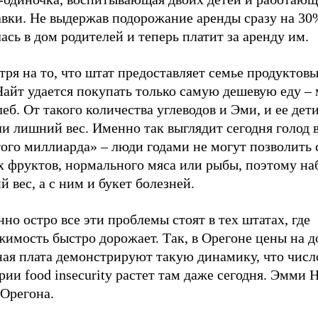
авки. Не выдержав подорожание аренды сразу на 30
ась в дом родителей и теперь платит за аренду им.
ря на то, что штат предоставляет семье продуктовы
Найт удается покупать только самую дешевую еду –
леб. От такого количества углеводов и Эми, и ее дет
и лишний вес. Именно так выглядит сегодня голод 
ого миллиарда» – люди годами не могут позволить 
х фруктов, нормального мяса или рыбы, поэтому н
 вес, а с ним и букет болезней.
но остро все эти проблемы стоят в тех штатах, где
имость быстро дорожает. Так, в Орегоне цены на д
ная плата демонстрируют такую динамику, что числ
рии food insecurity растет там даже сегодня. Эмми 
 Орегона.