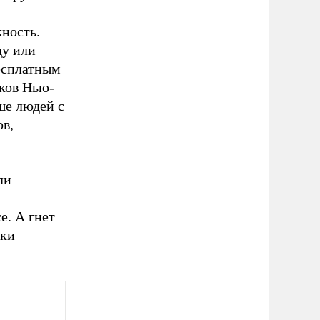
ность.
ду или
бесплатным
ков Нью-
ше людей с
в,
ли
е. А гнет
лки