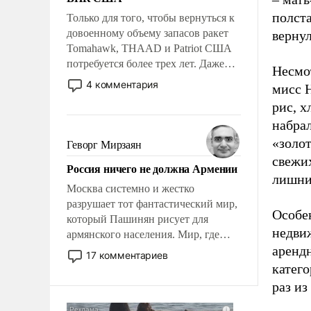
полст
Только для того, чтобы вернуться к
довоенному объему запасов ракет
вернул
Tomahawk, THAAD и Patriot США
потребуется более трех лет. Даже
Несмот
небольшая война с Ираном
4 комментария
мисс 
опустошила американские
рис, х
арсеналы. Сложившаяся ситуация
набрал
означает многолетний период
уязвимости США, например, перед
«золот
Геворг Мирзаян
Китаем.
свежи
Россия ничего не должна Армении
лишний
Москва системно и жестко
разрушает тот фантастический мир,
Особен
который Пашинян рисует для
недвиж
армянского населения. Мир, где
аренд
политические прожекты будут
17 комментариев
безусловно оплачиваться за счет
катего
российских налогоплательщиков и
раз из
где Еревану за свои поступки не
нужно отвечать.