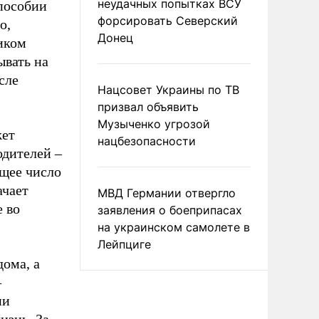
неудачных попытках ВСУ
пособии
форсировать Северский
о,
Донец
иком
ывать на
сле
Нацсовет Украины по ТВ
призвал объявить
Музыченко угрозой
жет
нацбезопасности
одителей –
ющее число
ачает
МВД Германии отвергло
 во
заявления о боеприпасах
на украинском самолете в
Лейпциге
дома, а
–
ии