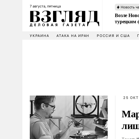
7 августа, пятница
Новость ч
Возле Ново
турецким 
УКРАИНА
АТАКА НА ИРАН
РОССИЯ И США
25 ОКТ
Мар
лиш