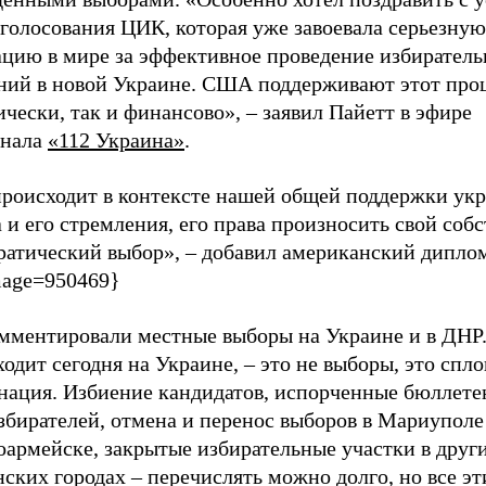
голосования ЦИК, которая уже завоевала серьезную
ацию в мире за эффективное проведение избирател
ний в новой Украине. США поддерживают этот проц
чески, так и финансово», – заявил Пайетт в эфире
анала
«112 Украина»
.
происходит в контексте нашей общей поддержки ук
 и его стремления, его права произносить свой соб
ратический выбор», – добавил американский диплом
mage=950469}
мментировали местные выборы на Украине и в ДНР.
одит сегодня на Украине, – это не выборы, это спл
нация. Избиение кандидатов, испорченные бюллете
збирателей, отмена и перенос выборов в Мариуполе
оармейске, закрытые избирательные участки в друг
ских городах – перечислять можно долго, но все эт