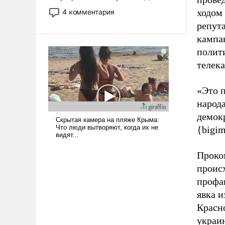
небольшая война с Ираном
ходом 
4 комментария
опустошила американские
репут
арсеналы. Сложившаяся ситуация
кампа
означает многолетний период
полити
уязвимости США, например, перед
Китаем.
телек
«Это 
народа
демок
{bigi
Проко
происх
профа
явка и
Красн
украин