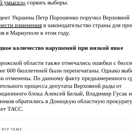
й умысел»
сорвать выборы.
дент Украины Петр Порошенко поручил Верховной
нести изменения
в законодательство страны для пр
в в Мариуполе в этом году.
дное количество нарушений при низкой явке
орожской области также отмечались ошибки с бюлл
лее 600 бюллетеней были перепечатаны. Однако выб
ли отменены. По данному факту преднамеренного с
ательного процесса депутаты Верховной рады от
иционного блока Алексей Белый, Владимир Гусак и
енков обратились в Донецкую областную прокурату
ает ТАСС.
 ЭТУ ТЕМУ