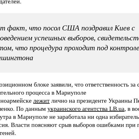
дателей.
т факт, что посол США поздравил Киев с
оведением успешных выборов, свидетельс
том, что процедура проходит под контрол
ашингтона
зиционном блоке заявили, что ответственность за 
ательного процесса в Мариуполе
сноармейске
лежит
лично на президенте Украины П
енко. По данным
украинского агентства LB.ua
, в в
 утра в Мариуполе не заработала ни одна избирател
сия. Власти поясняют срыв выборов ошибками при 
теней.