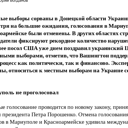
рий Богданов
ые выборы сорваны в Донецкой области Украин
тря на большие ожидания, голосования в Мариу
оармейске были отменены. В других областях ст
датели фиксируют рекордное количество наруше
нее посол США уже днем поздравил украинский 
ными выборами, отметив, что Вашингтон подде
процесс как политически, так и финансово. Эксп
ны, относиться к местным выборам на Украине с
поль не проголосовал
е голосование проводится по новому закону, приня
и президента Петра Порошенко. Отмена голосования
ов в Мариуполе и Красноармейске удивила междун