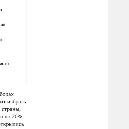
а
ния
и
гистр
ыборах
ит избрать
 страны,
Около 20%
открылись