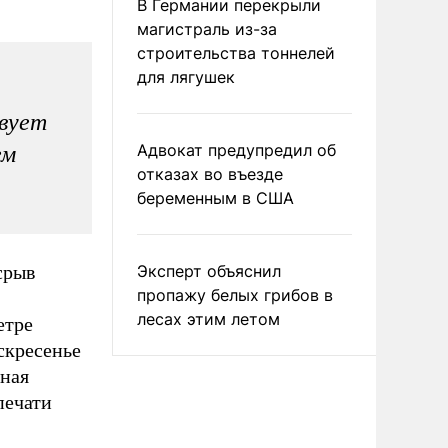
В Германии перекрыли
магистраль из-за
строительства тоннелей
для лягушек
твует
Адвокат предупредил об
ем
отказах во въезде
беременным в США
срыв
Эксперт объяснил
пропажу белых грибов в
лесах этим летом
етре
оскресенье
ьная
печати