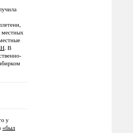
лучила
ллетени,
я местных
 местные
АН
. В
ственно-
Избирком
то у
а
«был