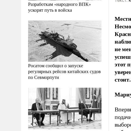
Tекст:
Ю
Разработкам «народного ВПК»
ускорят путь в войска
Местн
Несмо
Красн
наблю
не ме
успеш
этот 
Росатом сообщил о запуске
увере
регулярных рейсов китайских судов
по Севморпути
стоит.
Мариу
Впервы
подач
выбор