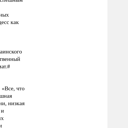
ьных
есс как
раинского
ственный
ат.#
 «Все, что
ошная
ни, низкая
 и
их
и