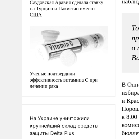
наблю
Саудовская Аравия сделала ставку
на Турцию и Пакистан вместо
США
То
пр
о 
В
Ученые подтвердили
эффективность витамина C при
В Оппо
лечении рака
избир
и Кра
Порош
к 8.00
На Украине уничтожили
комис
крупнейший склад средств
бюлле
защиты Delta Plus