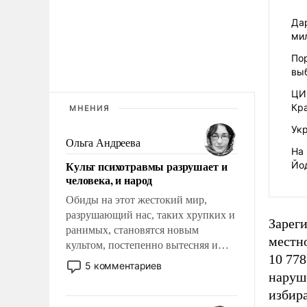
Дар
ми
По
вы
ЦИ
Кр
МНЕНИЯ
Ук
Ольга Андреева
На
Культ психотравмы разрушает и
Йо
человека, и народ
Обиды на этот жестокий мир,
разрушающий нас, таких хрупких и
Зарег
ранимых, становятся новым
местно
культом, постепенно вытесняя и
10 778
отменяя традиционное требование к
5 комментариев
человеку – быть мужественным и
наруш
твердым под ударами судьбы, брать
избира
на себя ответственность, помогать