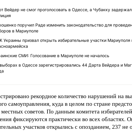
т Вейдер не смог проголосовать в Одессе, а Чубакку задержал
лиция
рошенко поручил Раде изменить законодательство для проведе
боров в Мариуполе
К Украины призвал открыть избирательные участки Мариуполя 
асноармейска
раинские СМИ: Голосование в Мариуполе не началось
 выборах в Одессе зарегистрировались 44 Дарта Вейдера и Ма
да
истрировано рекордное количество нарушений на в
го самоуправления, куда в целом по стране предсто
 местных советов. По данным комитета избирателей
ения фиксируются практически во всех областях. 
тельных участков открылись с опозданием, 237 не 