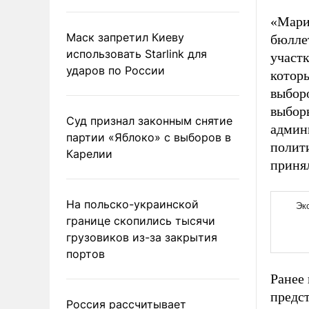
«Мари
Маск запретил Киеву
бюллет
использовать Starlink для
участ
ударов по России
котор
выборо
выбор
Суд признал законным снятие
админ
партии «Яблоко» с выборов в
полит
Карелии
приня
На польско-украинской
границе скопились тысячи
грузовиков из-за закрытия
портов
Ранее
предс
Россия рассчитывает