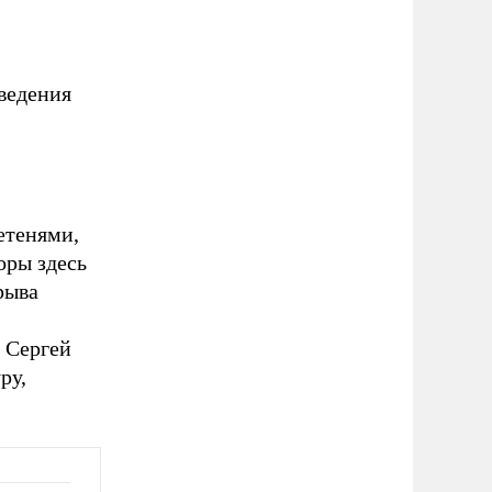
оведения
етенями,
оры здесь
рыва
 Сергей
ру,