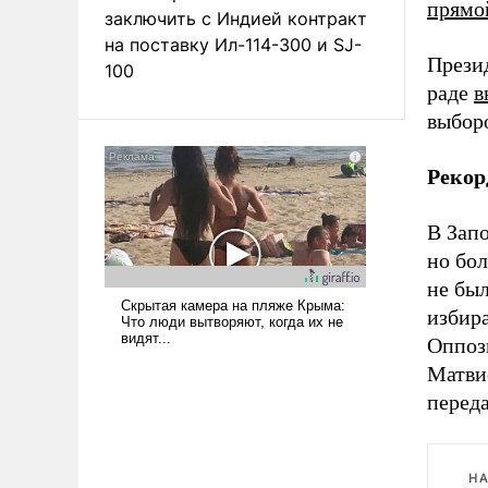
прямо
заключить с Индией контракт
на поставку Ил-114-300 и SJ-
Прези
100
раде
в
выборо
Рекор
В Зап
но бо
не бы
избир
Оппоз
Матви
перед
НА