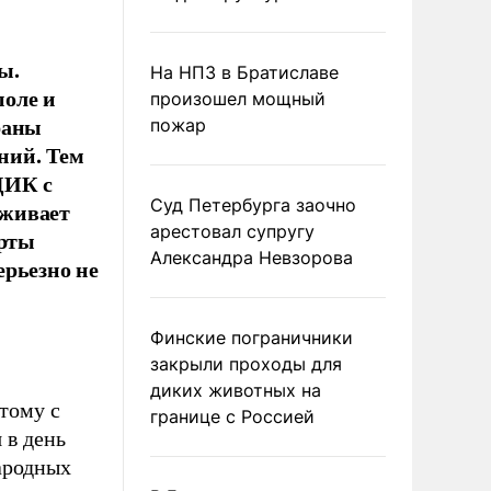
ы.
На НПЗ в Братиславе
поле и
произошел мощный
раны
пожар
ний. Тем
ЦИК с
Суд Петербурга заочно
рживает
арестовал супругу
ерты
Александра Невзорова
ерьезно не
Финские пограничники
закрыли проходы для
диких животных на
тому с
границе с Россией
 в день
ародных