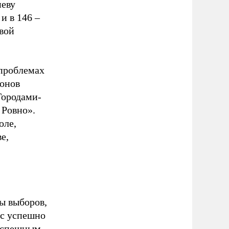
иеву
и в 146 –
овой
 проблемах
ионов
Городами-
 Ровно».
оле,
е,
ы выборов,
 с успешно
 успешным