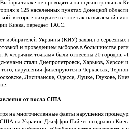
. Выборы также не проводятся на подконтрольных К
ориях в 125 населенных пунктах Донецкой области 
кой, которые находятся в зоне так называемой сил
ции Киева, передает ТАСС.
ет избирателей Украины
(КИУ) заявил о серьезных
готовкой и проведением выборов в большинстве рег
. К «горячим точкам» были отнесены 20 городов. «
дсменами стали Днепропетровск, Харьков, Херсон и
 того, нарушения фиксируются в Черкассах, Терноп
сковске, Лисичанске, Одессе, Луцке, Глухове, Киев
це.
авления от посла США
тря на многочисленные факты нарушения процедур
 США на Украине Джеффри Пайетт поздравил Киев
денными выборами. «Особенно хотел поздравить с