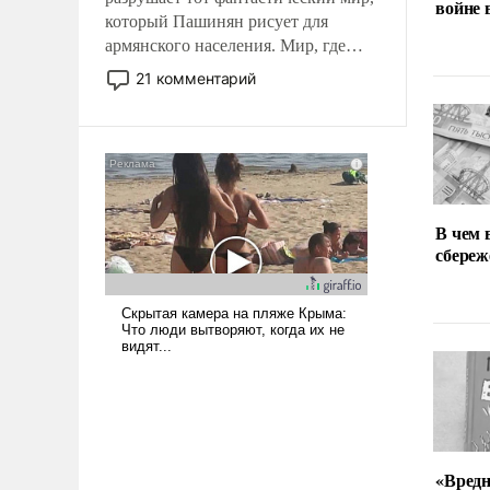
войне
который Пашинян рисует для
армянского населения. Мир, где
политические прожекты будут
21 комментарий
безусловно оплачиваться за счет
российских налогоплательщиков и
где Еревану за свои поступки не
нужно отвечать.
В чем 
сбереж
«Вред