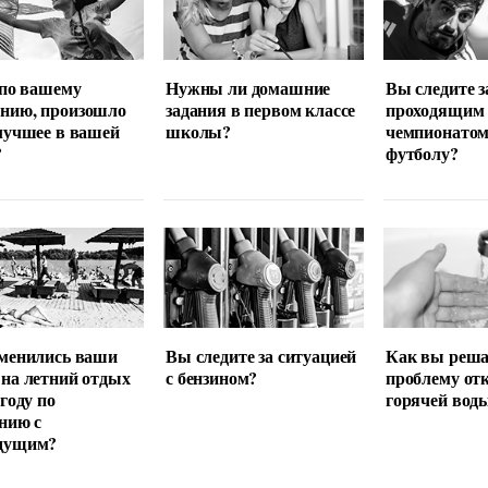
 по вашему
Нужны ли домашние
Вы следите з
нию, произошло
задания в первом классе
проходящим
лучшее в вашей
школы?
чемпионатом
?
футболу?
менились ваши
Вы следите за ситуацией
Как вы реша
на летний отдых
с бензином?
проблему от
 году по
горячей вод
нию с
дущим?