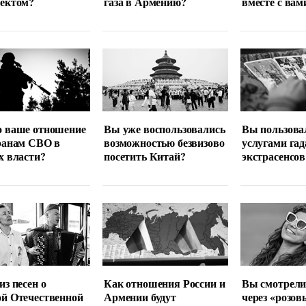
лектом?
газа в Армению?
вместе с вам
о ваше отношение
Вы уже воспользовались
Вы пользова
ранам СВО в
возможностью безвизово
услугами гад
х власти?
посетить Китай?
экстрасенсов
из песен о
Как отношения России и
Вы смотрели
й Отечественной
Армении будут
через «розов