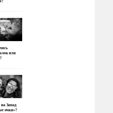
и?
лись
алок или
?
 на Запад
ые очки»?