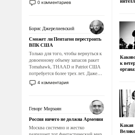
интел
0 комментариев
человеку – быть мужественным и
твердым под ударами судьбы, брать
на себя ответственность, помогать
слабым, идти вперед и
Борис Джерелиевский
адаптироваться.
Сможет ли Пентагон перестроить
ВПК США
Только для того, чтобы вернуться к
Каков
довоенному объему запасов ракет
к вете
Tomahawk, THAAD и Patriot США
органа
потребуется более трех лет. Даже
небольшая война с Ираном
4 комментария
опустошила американские
арсеналы. Сложившаяся ситуация
означает многолетний период
уязвимости США, например, перед
Геворг Мирзаян
Китаем.
Россия ничего не должна Армении
Какая 
Москва системно и жестко
Велико
разрушает тот фантастический мир,