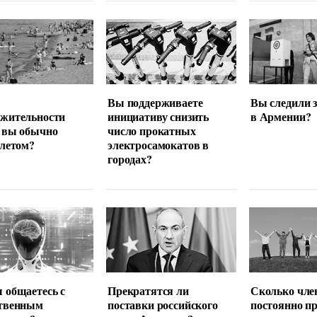
Вы поддерживаете
Вы следили 
лжительности
инициативу снизить
в Армении?
 вы обычно
число прокатных
 летом?
электросамокатов в
городах?
 общаетесь с
Прекратятся ли
Сколько чле
ственным
поставки российского
постоянно п