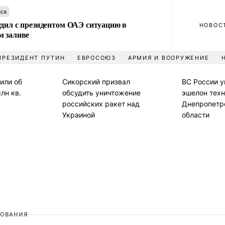
аса
удил с президентом ОАЭ ситуацию в
НОВОС
м заливе
ПРЕЗИДЕНТ ПУТИН
ЕВРОСОЮЗ
АРМИЯ И ВООРУЖЕНИЕ
или об
Сикорский призвал
ВС России 
лн кв.
обсудить уничтожение
эшелон техн
российских ракет над
Днепропетр
Украиной
области
ОВАНИЯ