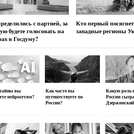
ределились с партией, за
Кто первый посягнет
ую будете голосовать на
западные регионы У
ах в Госдуму?
 тайны вы
Как часто вы
Какую роль 
ете нейросетям?
путешествуете по
России сыгр
России?
Дзержински