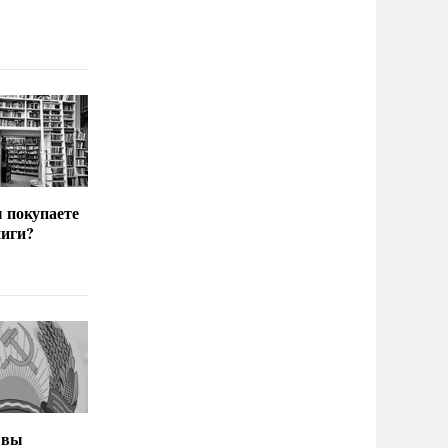
ы покупаете
иги?
 вы