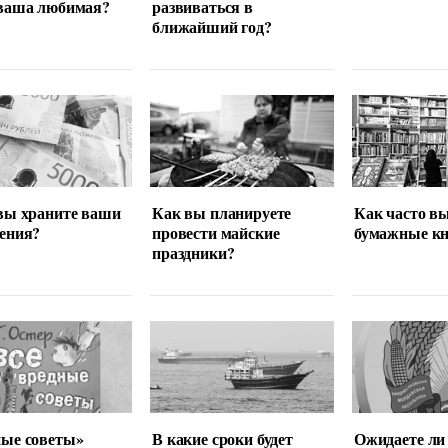
 ваша любимая?
развиваться в
ближайший год?
вы храните ваши
Как вы планируете
Как часто в
ения?
провести майские
бумажные кн
праздники?
ные советы»
В какие сроки будет
Ожидаете ли