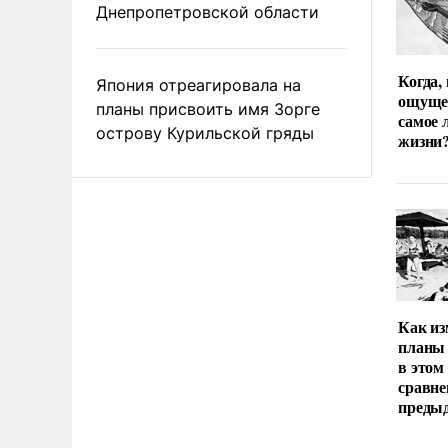
Днепропетровской области
Когда,
Япония отреагировала на
ощуще
планы присвоить имя Зорге
самое 
острову Курильской гряды
жизни
Как из
планы 
в этом
сравне
преды