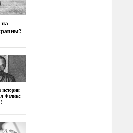
 на
краины?
в истории
ал Феликс
й?