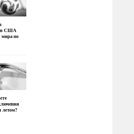
а
 в США
 мира по
ете
ключения
ы летом?