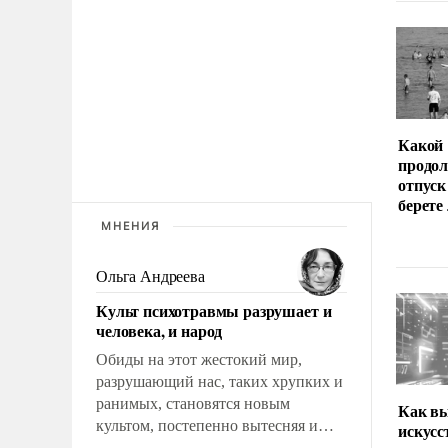
Какой
продо
отпуск
берете
МНЕНИЯ
Ольга Андреева
Культ психотравмы разрушает и
человека, и народ
Обиды на этот жестокий мир,
разрушающий нас, таких хрупких и
ранимых, становятся новым
Как вы
культом, постепенно вытесняя и
искус
отменяя традиционное требование к