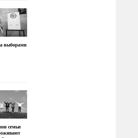
за выборами
нов семьи
роживают