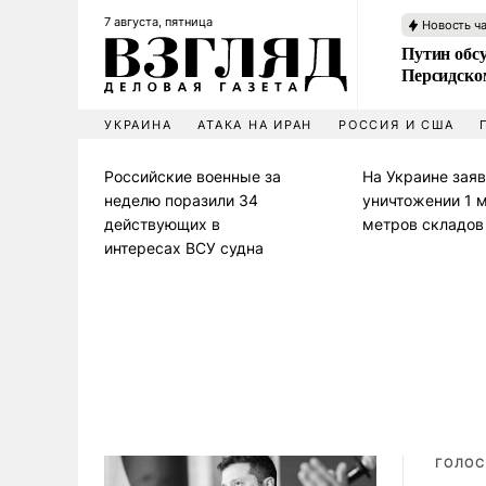
7 августа, пятница
Новость ч
Путин обс
Персидско
УКРАИНА
АТАКА НА ИРАН
РОССИЯ И США
Российские военные за
На Украине заяв
неделю поразили 34
уничтожении 1 м
действующих в
метров складов
интересах ВСУ судна
ГОЛОС