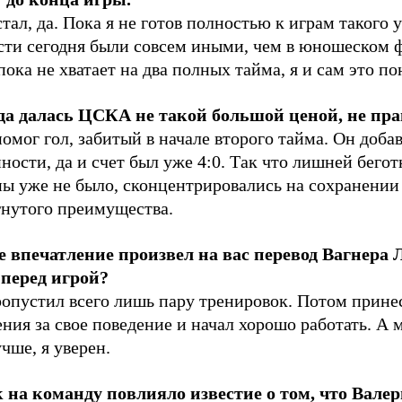
тал, да. Пока я не готов полностью к играм такого 
сти сегодня были совсем иными, чем в юношеском 
ока не хватает на два полных тайма, я и сам это п
да далась ЦСКА не такой большой ценой, не пра
омог гол, забитый в начале второго тайма. Он доба
ности, да и счет был уже 4:0. Так что лишней бего
ны уже не было, сконцентрировались на сохранении
гнутого преимущества.
е впечатление произвел на вас перевод Вагнера 
 перед игрой?
ропустил всего лишь пару тренировок. Потом прине
ния за свое поведение и начал хорошо работать. А 
чше, я уверен.
к на команду повлияло известие о том, что Вале