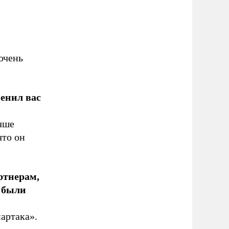
очень
менил вас
учше
что он
ртнерам,
к были
артака».