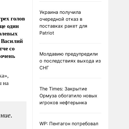
Украина получила
рех голов
очередной отказ в
ще один
поставках ракет для
голевых
Patriot
. Василий
тче со
Молдавию предупредили
 очень
о последствиях выхода из
СНГ
ка»,
ы на
The Times: Закрытие
Ормуза обогатило новых
игроков нефтерынка
ние.
WP: Пентагон потребовал