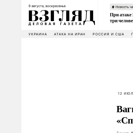
9 августа, воскресенье
Новость ч
При атаке
три челов
УКРАИНА
АТАКА НА ИРАН
РОССИЯ И США
12 ИЮЛ
Ваг
«Сп