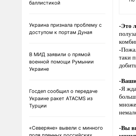
баллистикой
Украина признала проблему с
-Это 
доступом к портам Дуная
полуз
комби
-Пожал
В МИД заявили о прямой
таки п
военной помощи Румынии
добить
Украине
-Ваши
-Я жда
Госдеп сообщил о передаче
больш
Украине ракет ATACMS из
множе
Турции
немало
-Вы в
«Северяне» вывели с минного
поля пленных российских
минут