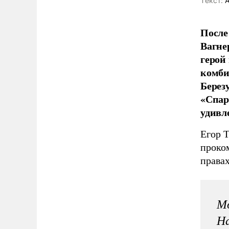
Tекст:
А
После
Вагне
герой
комби
Берез
«Спар
удивл
Егор 
проко
права
Мо
На