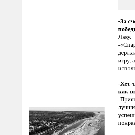
-За с
побед
Лаву.
-«Спар
держал
игру, 
испол
-Хет-
как в
-Прият
лучши
успеш
понрав