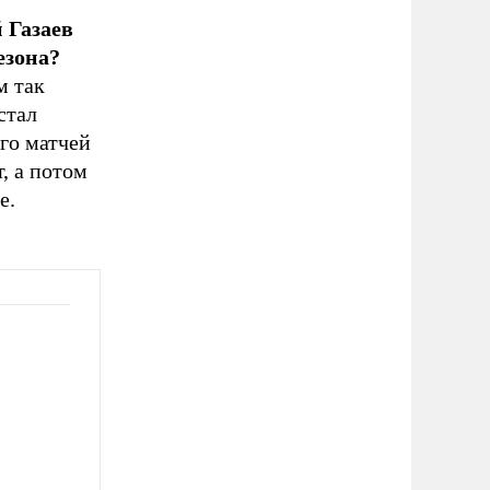
 Газаев
езона?
м так
стал
го матчей
, а потом
е.