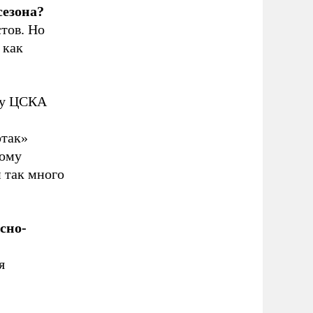
сезона?
стов. Но
 как
ику ЦСКА
ртак»
тому
 так много
асно-
я