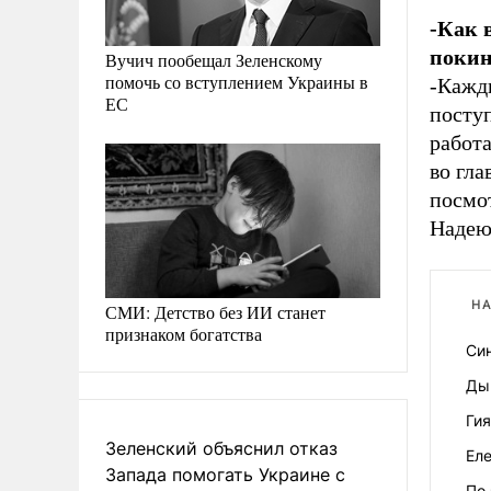
-Как 
покин
Вучич пообещал Зеленскому
помочь со вступлением Украины в
-Кажд
ЕС
поступ
работа
во гла
посмо
Надеюс
НА
СМИ: Детство без ИИ станет
признаком богатства
Си
Ды
Гия
Зеленский объяснил отказ
Еле
Запада помогать Украине с
По