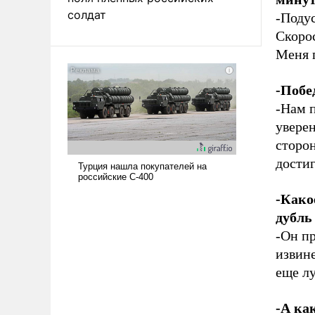
солдат
-Подус
Скоро
Меня п
-Побе
-Нам п
уверен
сторо
дости
-Како
дубль
-Он п
извине
еще лу
-А ка