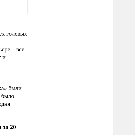
ех голевых
ере – все-
у и
ка» были
 было
одня
 за 20