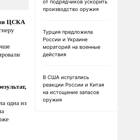
от подрядчиков ускорить
производство оружия
ории ЦСКА
агнеру
Турция предложила
России и Украине
учше
мораторий на военные
ировали
действия
х
В США испугались
реакции России и Китая
езультат,
на истощение запасов
оружия
ла одна из
ма
оже