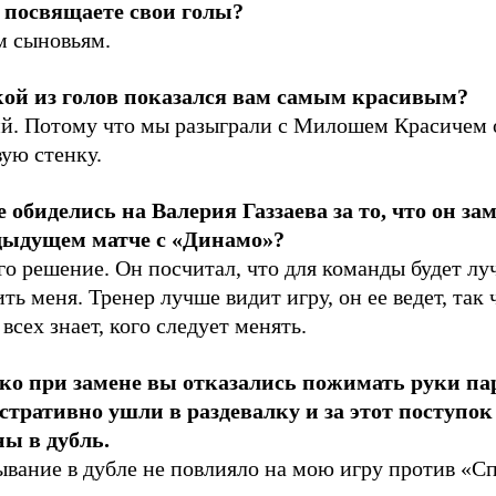
 посвящаете свои голы?
м сыновьям.
кой из голов показался вам самым красивым?
ий. Потому что мы разыграли с Милошем Красичем 
ую стенку.
е обиделись на Валерия Газзаева за то, что он за
дыдущем матче с «Динамо»?
го решение. Он посчитал, что для команды будет л
ть меня. Тренер лучше видит игру, он ее ведет, так 
всех знает, кого следует менять.
ко при замене вы отказались пожимать руки па
стративно ушли в раздевалку и за этот поступо
ны в дубль.
вание в дубле не повлияло на мою игру против «Сп