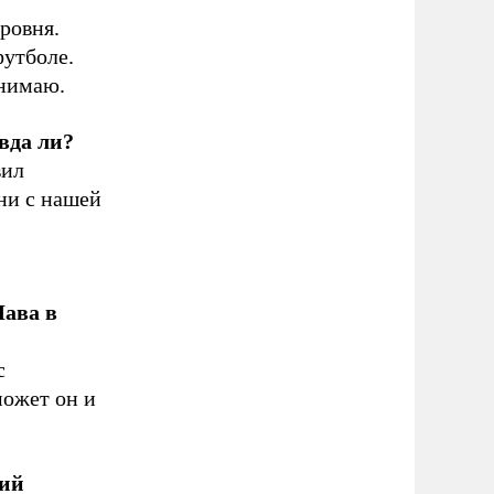
уровня.
футболе.
онимаю.
вда ли?
вил
тни с нашей
Лава в
с
может он и
рий