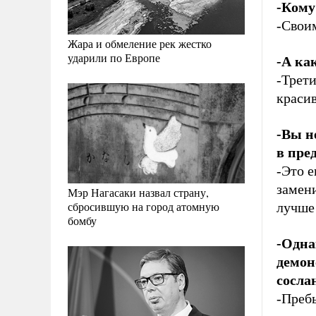
-Кому
-Свои
Жара и обмеление рек жестко
ударили по Европе
-А ка
-Трет
красив
-Вы н
в пре
-Это е
замени
Мэр Нагасаки назвал страну,
сбросившую на город атомную
лучше 
бомбу
-Одна
демон
сосла
-Пребы