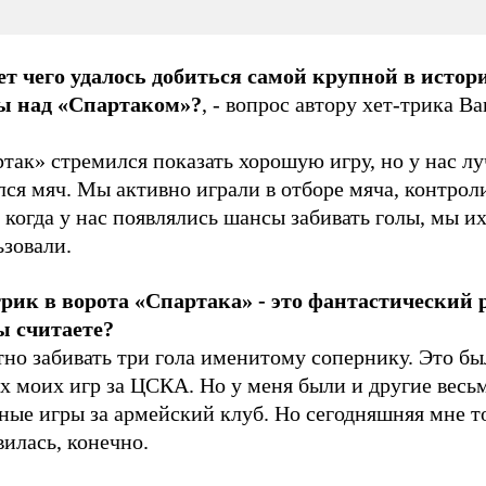
чет чего удалось добиться самой крупной в ист
ы над «Спартаком»?
, - вопрос автору хет-трика В
так» стремился показать хорошую игру, но у нас л
ся мяч. Мы активно играли в отборе мяча, контрол
а когда у нас появлялись шансы забивать голы, мы и
ьзовали.
трик в ворота «Спартака» - это фантастический р
ы считаете?
но забивать три гола именитому сопернику. Это бы
х моих игр за ЦСКА. Но у меня были и другие весь
ные игры за армейский клуб. Но сегодняшняя мне т
илась, конечно.