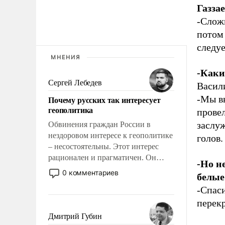
Газза
-Сложн
потом 
следуе
МНЕНИЯ
-Каки
Сергей Лебедев
Васил
-Мы в
Почему русских так интересует
геополитика
провел
заслуж
Обвинения граждан России в
нездоровом интересе к геополитике
голов.
– несостоятельны. Этот интерес
рационален и прагматичен. Он
-Но н
обусловлен тысячелетним опытом
0 комментариев
белые
выживания в крайне непростых
-Спаси
условиях и фундаментальным
знанием, что мировая политика
перекр
имеет свойство заявляться на порог
Дмитрий Губин
нашего дома.