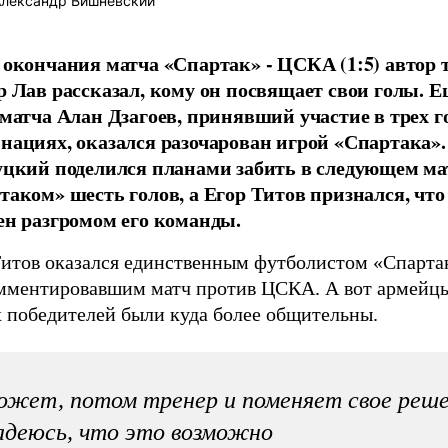
лександр Вишневский
 окончания матча «Спартак» - ЦСКА (1:5) автор т
р Лав рассказал, кому он посвящает свои голы. Е
 матча Алан Дзагоев, принявший участие в трех 
нациях, оказался разочарован игрой «Спартака»
уцкий поделился планами забить в следующем ма
таком» шесть голов, а Егор Титов признался, что
ен разгромом его команды.
Титов оказался единственным футболистом «Спарта
мментировавшим матч против ЦСКА. А вот армейц
х победителей были куда более общительны.
жет, потом тренер и поменяет свое реше
деюсь, что это возможно