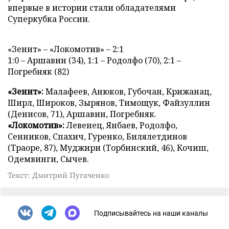
впервые в истории стали обладателями
Суперкубка России.
«Зенит» – «Локомотив» – 2:1
1:0 – Аршавин (34), 1:1 – Родолфо (70), 2:1 –
Погребняк (82)
«Зенит»:
Малафеев, Анюков, Губочан, Крижанац,
Ширл, Широков, Зырянов, Тимощук, Файзуллин
(Денисов, 71), Аршавин, Погребняк.
«Локомотив»:
Левенец, Янбаев, Родолфо,
Сенников, Спахич, Гуренко, Билялетдинов
(Траоре, 87), Муджири (Торбинский, 46), Кочиш,
Одемвинги, Сычев.
Текст: Дмитрий Пугаченко
Подписывайтесь на наши каналы