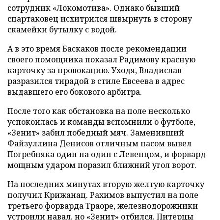
сотрудник «Локомотива». Однако бывший
спартаковец исхитрился швырнуть в сторону
скамейки бутылку с водой.
А в это время Баскаков после рекомендации
своего помощника показал Радимову красную
карточку за провокацию. Уходя, Владислав
разразился тирадой в стиле Евсеева в адрес
выдавшего его бокового арбитра.
После того как обстановка на поле несколько
успокоилась и команды вспомнили о футболе,
«Зенит» забил победный мяч. Заменивший
Файзуллина Денисов отличным пасом вывел
Погребняка один на один с Левенцом, и форвард
мощным ударом поразил ближний угол ворот.
На последних минутах вторую желтую карточку
получил Крижанац. Рахимов выпустил на поле
третьего форварда Траоре, железнодорожники
устроили навал, но «Зенит» отбился. Питерцы