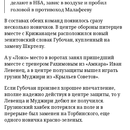
делают в НБА, завис в воздухе и пробил
головой в противоход Малафееву
В составах обеих команд появилось сразу
несколько новичков. В центре обороны питерцев
вместе с Крижанацем расположился новый
зенитовский словак Губочан, купленный на
замену Шкртелу.
А у «Локо» место в воротах занял пришедший
вместе с тренером Рахимовым из «Амкара» Иван
Левенец, а в центре полузащиты вышел играть
грузин Муджири из «Крыльев Советов».
Если Губочан произвел хорошее впечатление,
вполне надежно действуя в центре защиты, то у
Левенца и Муджири дебют не получился.
Грузинский хавбек потерялся на поле и в
перерыве был заменен на Торбинского, еще
одного новичка красно-зеленых.