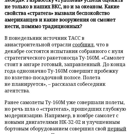
не только в наших ВКС, но и за океаном. Какие
свойства «стратега» вызвали беспокойство
американцев и какие вооружения он сможет
нести, помимо традиционных?
В понедельник источник ТАСС в
авиастроительной отрасли
сообщил
, что в
декабре состоятся испытания собранного с нуля
стратегического ракетоносца Ту-160М. «Самолет
стоит в ангаре готовый, заправленный. До конца
года однозначно Ту-160М совершит пробежку
по взлетно-посадочной полосе. Полета
не планируется», – рассказал собеседник
агентства.
Ранее самолеты Ту-160М уже совершали полеты,
но речь шла о «стратегах», прошедших глубокую
модернизацию. Например, в ноябре самолет с
новыми двигателями НК-32-02 и улучшенным
бортовым оборудованием совершил свой
первый