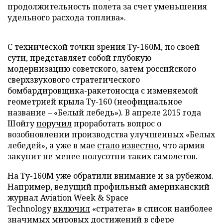
продолжительность полета за счет уменьшения
удельного расхода топлива».
С технической точки зрения Ту-160М, по своей
сути, представляет собой глубокую
модернизацию советского, затем российского
сверхзвукового стратегического
бомбардировщика-ракетоносца с изменяемой
геометрией крыла Ту-160 (неофициальное
название – «Белый лебедь»). В апреле 2015 года
Шойгу
поручил
проработать вопрос о
возобновлении производства улучшенных «Белых
лебедей», а уже в мае
стало известно
, что армия
закупит не менее полусотни таких самолетов.
На Ту-160М уже обратили внимание и за рубежом.
Например, ведущий профильный американский
журнал Aviation Week & Space
Technology
включил
«стратега» в список наиболее
значимых мировых достижений в сфере