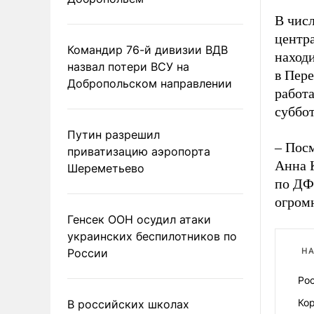
В чис
центр
Командир 76-й дивизии ВДВ
находи
назвал потери ВСУ на
в Пере
Добропольском направлении
работа
суббот
Путин разрешил
– Посм
приватизацию аэропорта
Анна 
Шереметьево
по ДФО
огром
Генсек ООН осудил атаки
украинских беспилотников по
России
НА
Рос
Ко
В российских школах