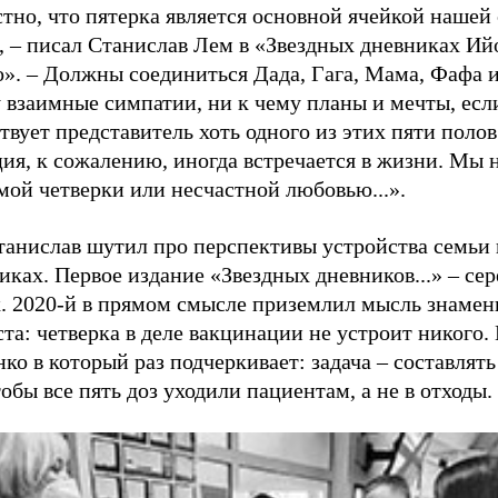
тно, что пятерка является основной ячейкой нашей
, – писал Станислав Лем в «Звездных дневниках Ий
». – Должны соединиться Дада, Гага, Мама, Фафа и
 взаимные симпатии, ни к чему планы и мечты, есл
твует представитель хоть одного из этих пяти полов
ия, к сожалению, иногда встречается в жизни. Мы 
мой четверки или несчастной любовью...».
танислав шутил про перспективы устройства семьи 
иках. Первое издание «Звездных дневников...» – се
х. 2020-й в прямом смысле приземлил мысль знамен
та: четверка в деле вакцинации не устроит никого
ко в который раз подчеркивает: задача – составлят
тобы все пять доз уходили пациентам, а не в отходы.