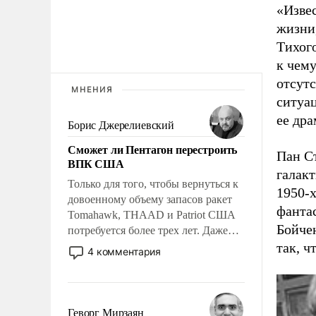
«Извес
жизни
Тихого
к чему
отсутс
МНЕНИЯ
ситуац
ее дра
Борис Джерелиевский
Сможет ли Пентагон перестроить
Пан С
ВПК США
галакт
Только для того, чтобы вернуться к
1950-
довоенному объему запасов ракет
фантас
Tomahawk, THAAD и Patriot США
Бойчен
потребуется более трех лет. Даже
небольшая война с Ираном
так, ч
4 комментария
опустошила американские
арсеналы. Сложившаяся ситуация
означает многолетний период
уязвимости США, например, перед
Геворг Мирзаян