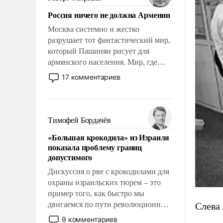
Китаем.
Россия ничего не должна Армении
Москва системно и жестко
разрушает тот фантастический мир,
который Пашинян рисует для
армянского населения. Мир, где
политические прожекты будут
17 комментариев
безусловно оплачиваться за счет
российских налогоплательщиков и
где Еревану за свои поступки не
нужно отвечать.
Тимофей Бордачёв
«Большая крокодила» из Израиля
показала проблему границ
допустимого
Дискуссия о рве с крокодилами для
охраны израильских тюрем – это
пример того, как быстро мы
двигаемся по пути революционных
Слева
изменений. То, что несколько лет
9 комментариев