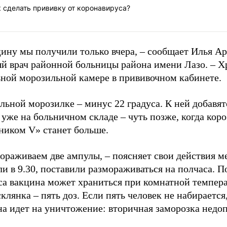
 сделать прививку от коронавируса?
ину мы получили только вчера, – сообщает Илья Ар
ый врач районной больницы района имени Лазо. – Х
ьной морозильной камере в прививочном кабинете.
льной морозилке – минус 22 градуса. К ней добавят
 уже на больничном складе – чуть позже, когда коро
ником V» станет больше.
ораживаем две ампулы, – поясняет свои действия ме
и в 9.30, поставили размораживаться на полчаса. 
са вакцина может храниться при комнатной темпера
клянка – пять доз. Если пять человек не набирается,
на идет на уничтожение: вторичная заморозка недо