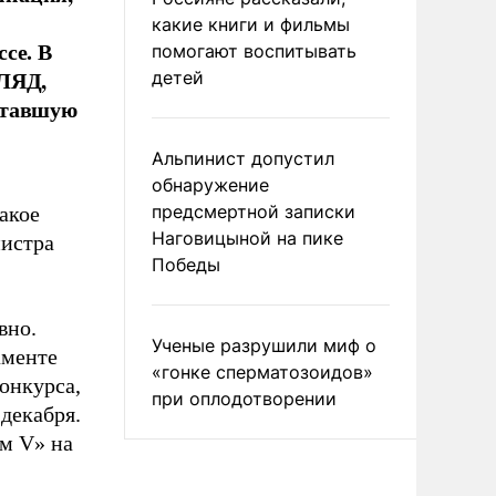
какие книги и фильмы
се. В
помогают воспитывать
ГЛЯД,
детей
ставшую
Альпинист допустил
обнаружение
предсмертной записки
акое
Наговицыной на пике
нистра
Победы
вно.
Ученые разрушили миф о
аменте
«гонке сперматозоидов»
онкурса,
при оплодотворении
декабря.
м V» на