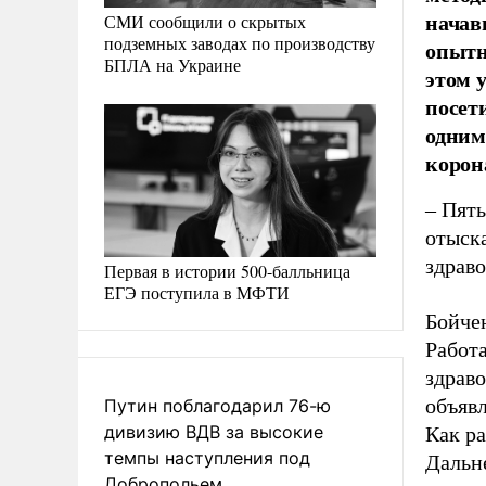
начав
СМИ сообщили о скрытых
подземных заводах по производству
опытн
БПЛА на Украине
этом 
посет
одним
корон
– Пять
отыска
здраво
Первая в истории 500-балльница
ЕГЭ поступила в МФТИ
Бойчен
Работ
здраво
объявл
Путин поблагодарил 76-ю
дивизию ВДВ за высокие
Как р
темпы наступления под
Дальн
Добропольем