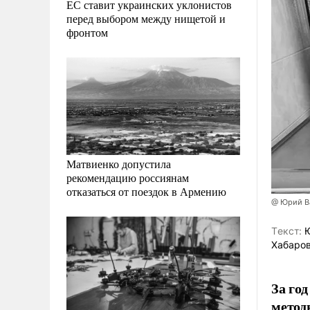
ЕС ставит украинских уклонистов
перед выбором между нищетой и
фронтом
Матвиенко допустила
рекомендацию россиянам
отказаться от поездок в Армению
@ Юрий В
Tекст:
Ю
Хабаров
За го
метод