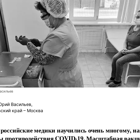
асильев
рий Васильев,
ский край – Москва
д российские медики научились очень многому, 
ы противодействия COVID-19. Масштабная вакц