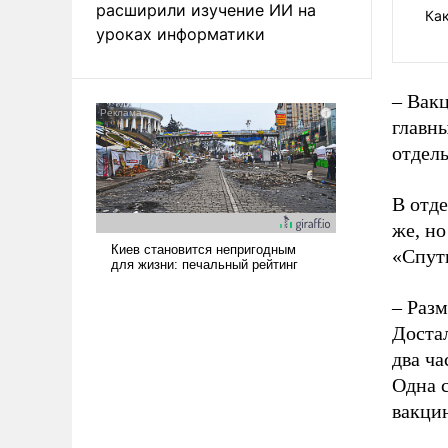
расширили изучение ИИ на
Как
уроках информатики
– Вакц
главн
отдел
В отде
же, но
«Спут
– Разм
Достал
два ча
Одна с
вакци