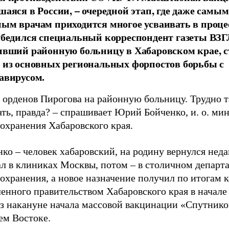
шаяся в России, – очередной этап, где даже самым
ым врачам приходится многое усваивать в процес
убедился специальный корреспондент газеты ВЗ
ивший районную больницу в Хабаровском крае, 
 из основных региональных форпостов борьбы с
авирусом.
 орденов Пирогова на районную больницу. Трудно т
ть, правда? – спрашивает Юрий Бойченко, и. о. ми
охранения Хабаровского края.
ко – человек хабаровский, на родину вернулся неда
ал в клиниках Москвы, потом – в столичном департ
охранения, а новое назначение получил по итогам к
енного правительством Хабаровского края в начале 
аз накануне начала массовой вакцинации «Спутнико
ем Востоке.