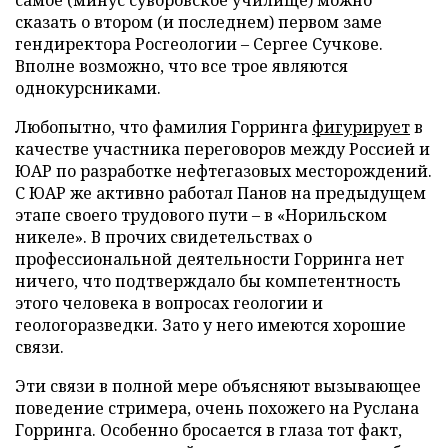
самое (минус суворовское училище) можно
сказать о втором (и последнем) первом заме
гендиректора Росгеологии – Сергее Сучкове.
Вполне возможно, что все трое являются
однокурсниками.
Любопытно, что фамилия Горринга
фигурирует
в
качестве участника переговоров между Россией и
ЮАР по разработке нефтегазовых месторождений.
С ЮАР же активно работал Панов на предыдущем
этапе своего трудового пути – в «Норильском
никеле». В прочих свидетельствах о
профессиональной деятельности Горринга нет
ничего, что подтверждало бы компетентность
этого человека в вопросах геологии и
геологоразведки. Зато у него имеются хорошие
связи.
Эти связи в полной мере объясняют вызывающее
поведение стримера, очень похожего на Руслана
Горринга. Особенно бросается в глаза тот факт,