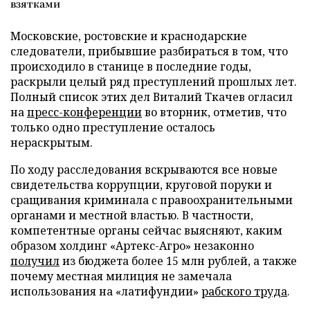
взятками
Московские, ростовские и краснодарские
следователи, прибывшие разбираться в том, что
происходило в станице в последние годы,
раскрыли целый ряд преступлений прошлых лет.
Полный список этих дел Виталий Ткачев огласил
на
пресс-конференции
во вторник, отметив, что
только одно преступление осталось
нераскрытым.
По ходу расследования вскрываются все новые
свидетельства коррупции, круговой поруки и
сращивания криминала с правоохранительными
органами и местной властью. В частности,
компетентные органы сейчас выясняют, каким
образом холдинг «Артекс-Агро» незаконно
получил
из бюджета более 15 млн рублей, а также
почему местная милиция не замечала
использования на «латифундии»
рабского труда
.