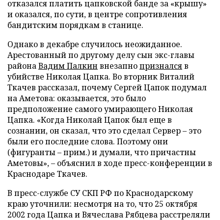
отказался платить цапковской банде за «крышу»
и оказался, по сути, в центре сопротивления
бандитским порядкам в станице.
Однако в декабре случилось неожиданное.
Арестованный по другому делу сын экс-главы
района
Вадим Палкин
внезапно
признался
в
убийстве Николая Цапка. Во вторник Виталий
Ткачев рассказал, почему Сергей Цапок подумал
на Аметова: оказывается, это было
предположение самого умирающего Николая
Цапка. «Когда Николай Цапок был еще в
сознании, он сказал, что это сделал Сервер
–
это
были его последние слова. Поэтому они
(фигуранты – прим.) и думали, что причастны
Аметовы», – объяснил в ходе пресс-конференции в
Краснодаре Ткачев.
В пресс-службе СУ СКП РФ по Краснодарскому
краю уточнили: несмотря на то, что 25 октября
2002 года Цапка и Вячеслава Рябцева расстреляли