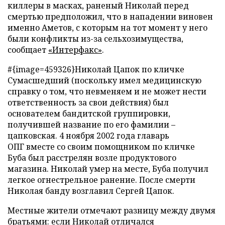
киллеры в масках, раненый Николай перед
смертью предположил, что в нападении виновен
именно Аметов, с которым на тот момент у него
были конфликты из-за сельхозимущества,
сообщает
«Интерфакс»
.
#{image=459326}Николай Цапок по кличке
Сумасшедший (поскольку имел медицинскую
справку о том, что невменяем и не может нести
ответственность за свои действия) был
основателем бандитской группировки,
получившей название по его фамилии –
цапковская. 4 ноября 2002 года главарь
ОПГ вместе со своим помощником по кличке
Буба был расстрелян возле продуктового
магазина. Николай умер на месте, Буба получил
легкое огнестрельное ранение. После смерти
Николая банду возглавил Сергей Цапок.
Местные жители отмечают разницу между двумя
братьями: если Николай отличался