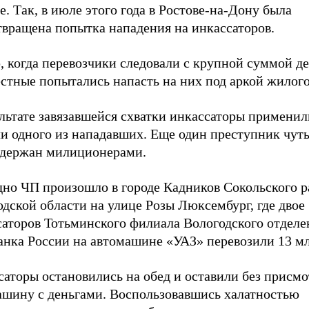
. Так, в июле этого года в Ростове-на-Дону была
твращена попытка нападения на инкассаторов.
 когда перевозчики следовали с крупной суммой де
стные попытались напасть на них под аркой жилого
ультате завязавшейся схватки инкассаторы примени
ли одного из нападавших. Еще один преступник чут
адержан милиционерами.
дно ЧП произошло в городе Кадников Сокольского 
дской области на улице Розы Люксембург, где двое
саторов Тотьминского филиала Вологодского отделе
анка России на автомашине «УАЗ» перевозили 13 мл
аторы остановились на обед и оставили без присмо
ашину с деньгами. Воспользовавшись халатностью