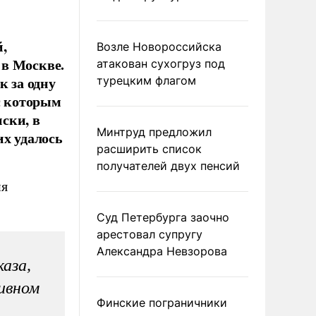
,
Возле Новороссийска
 в Москве.
атакован сухогруз под
к за одну
турецким флагом
с которым
ски, в
Минтруд предложил
их удалось
расширить список
получателей двух пенсий
ия
Суд Петербурга заочно
арестовал супругу
Александра Невзорова
каза,
ивном
Финские пограничники