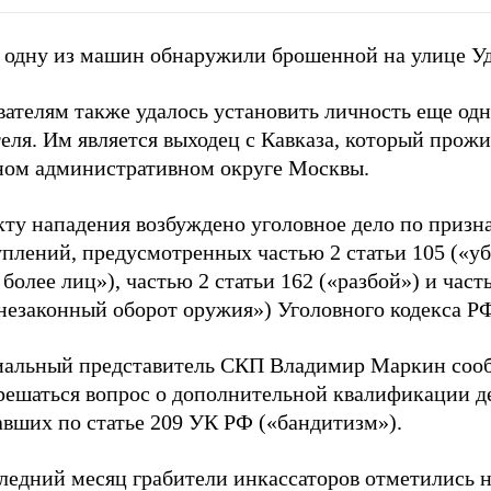
 одну из машин обнаружили брошенной на улице Уд
ателям также удалось установить личность еще одн
еля. Им является выходец с Кавказа, который прожи
ном административном округе Москвы.
кту нападения возбуждено уголовное дело по призн
уплений, предусмотренных частью 2 статьи 105 («у
 более лиц»), частью 2 статьи 162 («разбой») и част
«незаконный оборот оружия») Уголовного кодекса Р
альный представитель СКП Владимир Маркин сооб
 решаться вопрос о дополнительной квалификации д
авших по статье 209 УК РФ («бандитизм»).
ледний месяц грабители инкассаторов отметились н