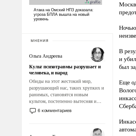
Москве
предо
Ночью,
неизве
МНЕНИЯ
В рез
Ольга Андреева
и уби
Культ психотравмы разрушает и
был з
человека, и народ
Обиды на этот жестокий мир,
Еще о
разрушающий нас, таких хрупких и
Волого
ранимых, становятся новым
инкас
культом, постепенно вытесняя и
Сберб
отменяя традиционное требование к
6 комментариев
человеку – быть мужественным и
Инкасс
твердым под ударами судьбы, брать
на себя ответственность, помогать
автом
слабым, идти вперед и