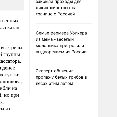
закрыли проходы для
диких животных на
границе с Россией
ственных
ассказал
Семье фермера Уолкера
из мема «веселый
молочник» пригрозили
 выстрелы.
выдворением из России
й группы
ассатора.
 денег,
Эксперт объяснил
х тут же
пропажу белых грибов в
лашникова,
лесах этим летом
гибли на
, но при
х.
ься с