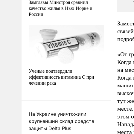
Замглавы Минстроя сравнил
качество жилья в Нью-Йорке и
России
Замес
связе
подро
«От г
Когда
на мес
Ученые подтвердили
эффективность витамина C при
Когда
лечении рака
машин
выскоч
тут же
месте.
На Украине уничтожили
этом о
крупнейший склад средств
Напада
защиты Delta Plus
места