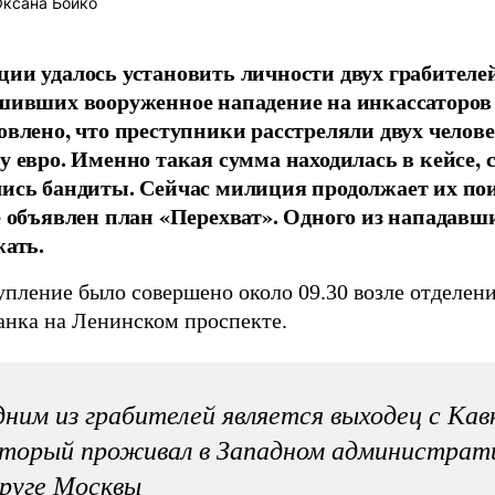
ксана Бойко
ии удалось установить личности двух грабителей
шивших вооруженное нападение на инкассаторов
овлено, что преступники расстреляли двух челове
у евро. Именно такая сумма находилась в кейсе, 
ись бандиты. Сейчас милиция продолжает их пои
е объявлен план «Перехват». Одного из нападавш
жать.
упление было совершено около 09.30 возле отделен
анка на Ленинском проспекте.
ним из грабителей является выходец с Кав
торый проживал в Западном администрат
руге Москвы