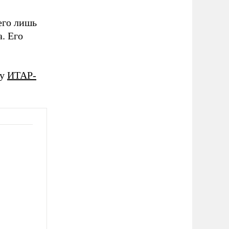
его лишь
. Его
ву
ИТАР-