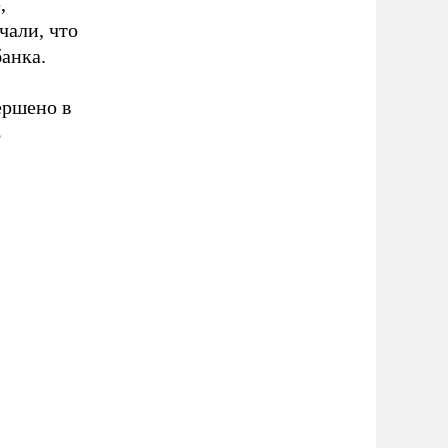
,
чали, что
банка.
ершено в
В