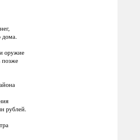
нег,
 дома.
ли оружие
ь позже
района
ния
н рублей.
тра