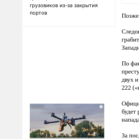
грузовиков из-за закрытия
портов
Позже
Следов
грабит
Запад
По фа
прест
двух и
222 (
Офици
будет
напад
За пос