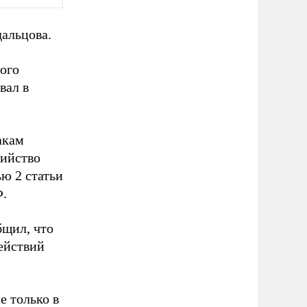
альцова.
ого
вал в
акам
бийство
ью 2 статьи
Ф.
щил, что
ействий
е только в