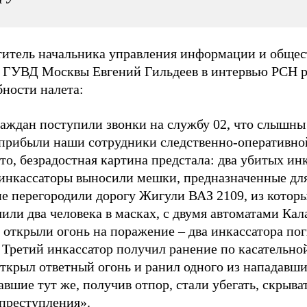
титель начальника управления информации и обще
й ГУВД Москвы Евгений Гильдеев в интервью РСН р
бности налета:
раждан поступили звонки на службу 02, что слышны
 прибыли наши сотрудники следственно-оперативно
то, безрадостная картина предстала: два убитых инк
 инкассаторы выносили мешки, предназначенные для
е перегородили дорогу Жигули ВАЗ 2109, из которы
или два человека в масках, с двумя автоматами Ка
 открыли огонь на поражение – два инкассатора по
 Третий инкассатор получил ранение по касательной
ткрыл ответный огонь и ранил одного из нападавши
вшие тут же, получив отпор, стали убегать, скрыват
 преступления».