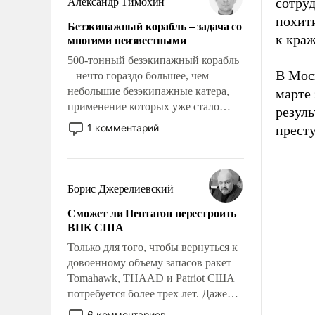
сотру
Александр Тимохин
адаптироваться.
похит
Безэкипажный корабль – задача со
многими неизвестными
к краж
500-тонный безэкипажный корабль
В Мос
– нечто гораздо большее, чем
небольшие безэкипажные катера,
марте 
применение которых уже стало
резул
обыденностью. Задача по созданию
1 комментарий
прест
такого корабля очень сложна и
амбициозна. Однако и ее
реализация радикально поднимет
наши боевые возможности.
Борис Джерелиевский
Сможет ли Пентагон перестроить
ВПК США
Только для того, чтобы вернуться к
довоенному объему запасов ракет
Tomahawk, THAAD и Patriot США
потребуется более трех лет. Даже
небольшая война с Ираном
6 комментариев