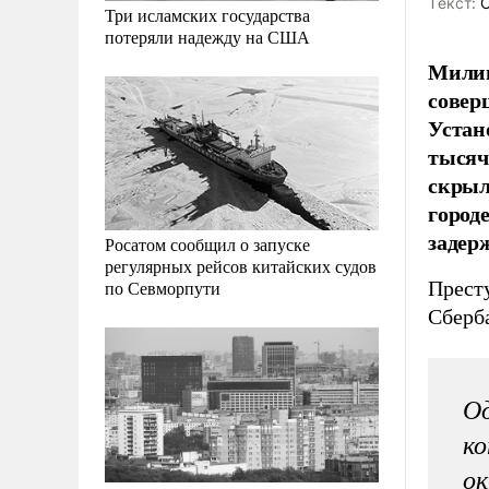
Tекст:
О
Три исламских государства
потеряли надежду на США
Милиц
совер
Устан
тысяч
скрыл
город
задер
Росатом сообщил о запуске
регулярных рейсов китайских судов
Прест
по Севморпути
Сберб
Од
ко
ок