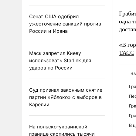
Грабит
Сенат США одобрил
одна т
ужесточение санкций против
достав
России и Ирана
«В гор
ТАСС
Маск запретил Киеву
использовать Starlink для
ударов по России
НА
Гр
Суд признал законным снятие
Пе
партии «Яблоко» с выборов в
Карелии
Гр
Гра
В 
На польско-украинской
границе скопились тысячи