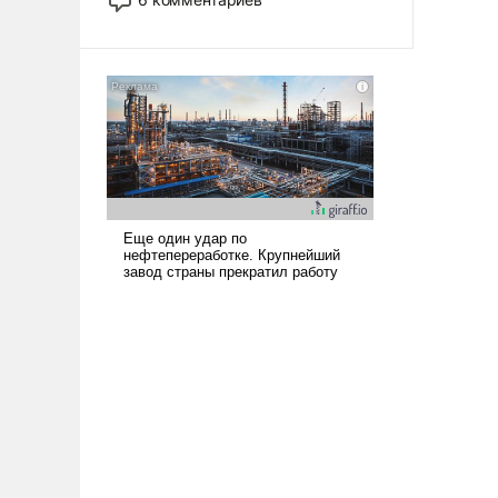
опустошила американские
арсеналы. Сложившаяся ситуация
означает многолетний период
уязвимости США, например, перед
Китаем.