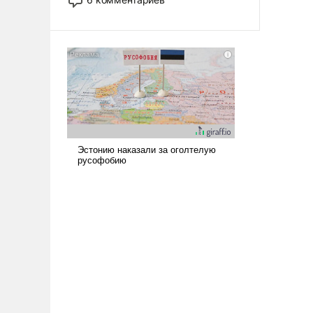
опустошила американские
арсеналы. Сложившаяся ситуация
означает многолетний период
уязвимости США, например, перед
Китаем.