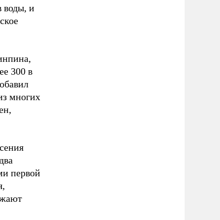
 воды, и
еское
инпина,
ее 300 в
добавил
из многих
ен,
сения
два
ми первой
я,
лжают