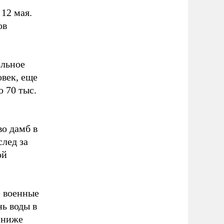
12 мая.
ов
ильное
овек, еще
 70 тыс.
о дамб в
след за
ой
е военные
нь воды в
х ниже