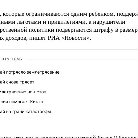
, которые ограничиваются одним ребенком, поддер
чными льготами и привилегиями, а нарушители
арственной политики подвергаются штрафу в размер
ых доходов, пишет РИА «Новости».
 ЭТУ ТЕМУ
тай потрясло землетрясение
ай снова трясет
млетрясение нон-стоп
ссия помогает Китаю
ай на грани катастрофы
ним, что землетрясение магнитудой более 8 баллов