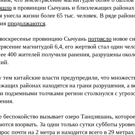
ошло
в провинции Сычуань и близлежащих районах 
 унесла жизни более 65 тыс. человек. В ряде район
вия
продолжаются
.
в воскресенье провинцию Сычуань
потрясло
новое с
рясение магнитудой 6,4, его жертвой стал один чел
ее 400 жителей получили ранения, разрушены около
ний.
 тем китайские власти предупредили, что множеств
жащих районах находятся на грани разрушения, а в
и подземными толчками регион столкнулся с угроз
ения.
е беспокойство вызывает озеро Танцзяшань, которо
ются взорвать. За одни только сутки субботы урове
рос почти на 2 метра и находится всего в 29 метра