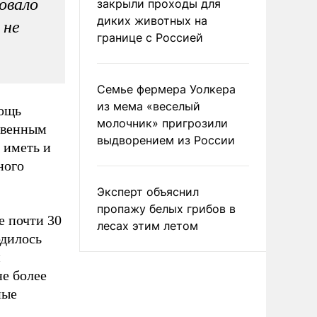
овало
закрыли проходы для
диких животных на
 не
границе с Россией
Семье фермера Уолкера
из мема «веселый
мощь
молочник» пригрозили
твенным
выдворением из России
 иметь и
ного
Эксперт объяснил
пропажу белых грибов в
е почти 30
лесах этим летом
одилось
й
не более
ные