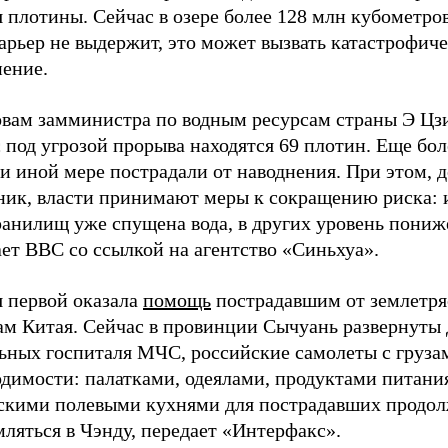
 плотины. Сейчас в озере более 128 млн кубометров
арьер не выдержит, это может вызвать катастрофич
нение.
овам замминистра по водным ресурсам страны Э Цз
 под угрозой прорыва находятся 69 плотин. Еще бол
и иной мере пострадали от наводнения. При этом, 
ник, власти принимают меры к сокращению риска: 
ранилищ уже спущена вода, в других уровень пониж
ет BBC со ссылкой на агентство «Синьхуа».
я первой оказала
помощь
пострадавшим от землетря
ам Китая. Сейчас в провинции Сычуань развернуты 
ьных госпиталя МЧС, российские самолеты с груза
одимости: палатками, одеялами, продуктами питани
скими полевыми кухнями для пострадавших продо
ляться в Чэнду, передает «Интерфакс».