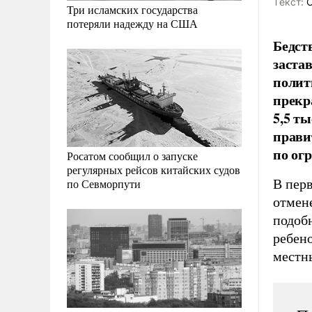
Tекст:
О
Три исламских государства
потеряли надежду на США
Бедст
заста
полит
прекр
5,5 т
прави
по ог
Росатом сообщил о запуске
регулярных рейсов китайских судов
В перв
по Севморпути
отмене
подоб
ребено
местн