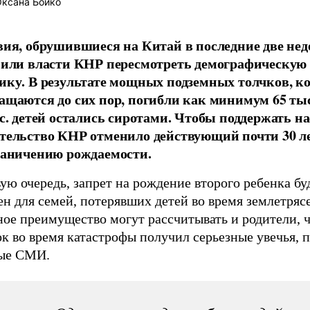
ксана Бойко
вия, обрушившиеся на Китай в последние две нед
вили власти КНР пересмотреть демографическую
ику. В результате мощных подземных толчков, к
ащаются до сих пор, погибли как минимум 65 тыс
ыс. детей остались сиротами. Чтобы поддержать на
тельство КНР отменило действующий почти 30 ле
раничению рождаемости.
ую очередь, запрет на рождение второго ребенка бу
н для семей, потерявших детей во время землетряс
ное преимущество могут рассчитывать и родители, 
к во время катастрофы получил серьезные увечья, 
ые СМИ.