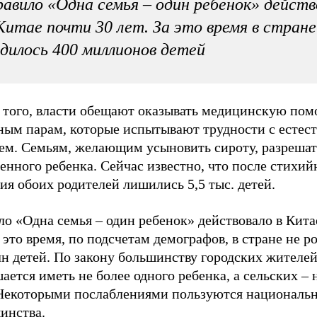
авило «Одна семья – один ребенок» действ
Китае почти 30 лет. За это время в стране
дилось 400 миллионов детей
 того, власти обещают оказывать медицинскую по
ным парам, которые испытывают трудности с естес
ием. Семьям, желающим усыновить сироту, разрешат
енного ребенка. Сейчас известно, что после стихий
ия обоих родителей лишились 5,5 тыс. детей.
о «Одна семья – один ребенок» действовало в Кита
а это время, по подсчетам демографов, в стране не р
лн детей. По закону большинству городских жителе
ается иметь не более одного ребенка, а сельских – 
 Некоторыми послаблениями пользуются националь
инства.