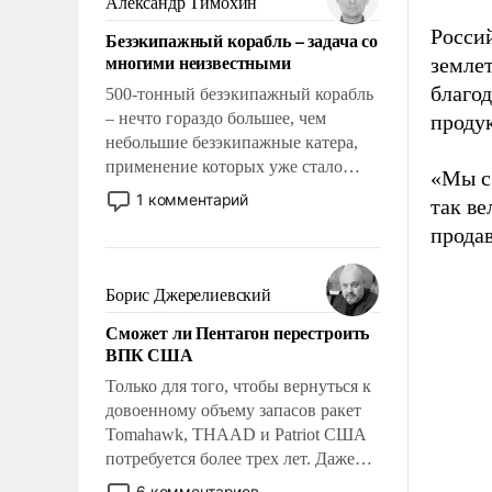
Александр Тимохин
адаптироваться.
Росси
Безэкипажный корабль – задача со
многими неизвестными
землет
благо
500-тонный безэкипажный корабль
– нечто гораздо большее, чем
проду
небольшие безэкипажные катера,
применение которых уже стало
«Мы с
обыденностью. Задача по созданию
1 комментарий
так ве
такого корабля очень сложна и
прода
амбициозна. Однако и ее
реализация радикально поднимет
наши боевые возможности.
Борис Джерелиевский
Сможет ли Пентагон перестроить
ВПК США
Только для того, чтобы вернуться к
довоенному объему запасов ракет
Tomahawk, THAAD и Patriot США
потребуется более трех лет. Даже
небольшая война с Ираном
6 комментариев