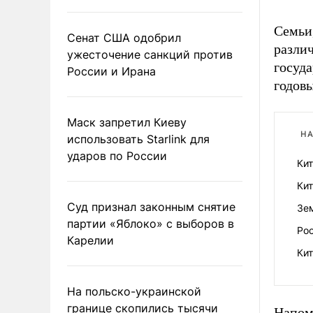
Семьи
Сенат США одобрил
разли
ужесточение санкций против
госуд
России и Ирана
годов
Маск запретил Киеву
НА
использовать Starlink для
ударов по России
Ки
Кит
Суд признал законным снятие
Зе
партии «Яблоко» с выборов в
Ро
Карелии
Кит
На польско-украинской
границе скопились тысячи
Напом