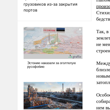
грузовиков из-за закрытия
произ
портов
Стихия
бедст
Так, 
землет
не мен
строе
Между
близле
новым
затопл
Особо
собира
нем вы