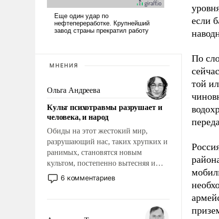
уровня
если б
навод
По сл
МНЕНИЯ
сейчас
той ил
Ольга Андреева
чинов
Культ психотравмы разрушает и
водох
человека, и народ
переда
Обиды на этот жестокий мир,
разрушающий нас, таких хрупких и
Росси
ранимых, становятся новым
район
культом, постепенно вытесняя и
мобил
отменяя традиционное требование к
6 комментариев
необх
человеку – быть мужественным и
твердым под ударами судьбы, брать
армей
на себя ответственность, помогать
призем
слабым, идти вперед и