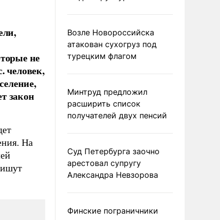
ели,
Возле Новороссийска
атакован сухогруз под
оторые не
турецким флагом
. человек,
селение,
Минтруд предложил
т закон
расширить список
получателей двух пенсий
дет
ения. На
Суд Петербурга заочно
чей
арестовал супругу
пишут
Александра Невзорова
Финские пограничники