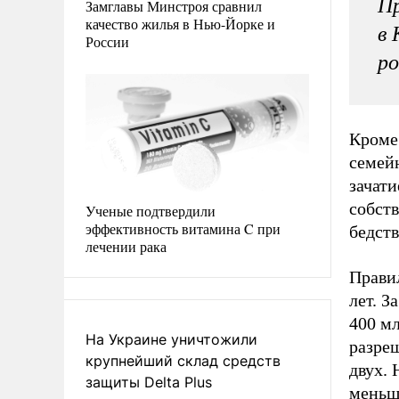
Пр
Замглавы Минстроя сравнил
качество жилья в Нью-Йорке и
в 
России
ро
Кроме
семей
зачат
собств
Ученые подтвердили
эффективность витамина C при
бедств
лечении рака
Правил
лет. З
400 м
На Украине уничтожили
разреш
крупнейший склад средств
двух.
защиты Delta Plus
меньш