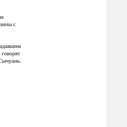
ак
зины с
радавшим
 говорят
Сычуань.