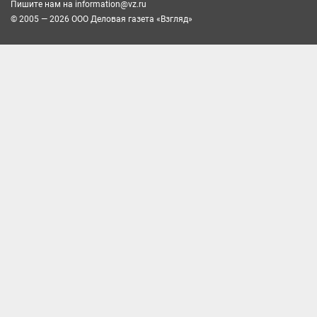
Пишите нам на
information@vz.ru
© 2005 — 2026 ООО Деловая газета «Взгляд»