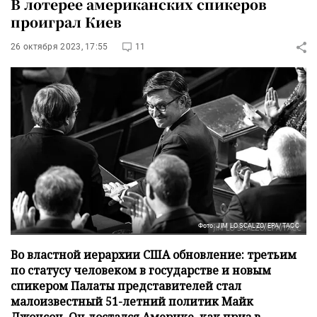
В лотерее американских спикеров
проиграл Киев
26 октября 2023, 17:55
11
Фото: JIM LO SCALZO/EPA/ТАСС
Во властной иерархии США обновление: третьим
по статусу человеком в государстве и новым
спикером Палаты представителей стал
малоизвестный 51-летний политик Майк
Джонсон. Он достался Америке, как приз в