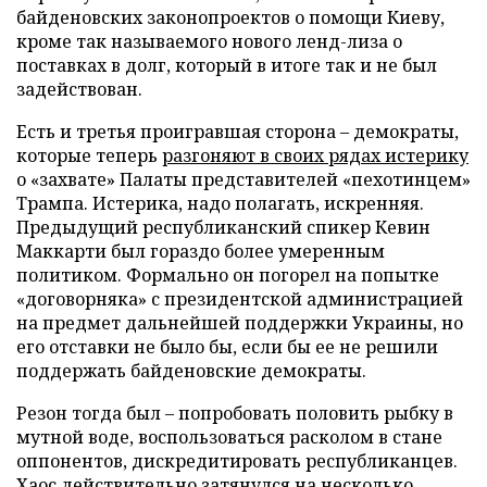
байденовских законопроектов о помощи Киеву,
кроме так называемого нового ленд-лиза о
поставках в долг, который в итоге так и не был
задействован.
Есть и третья проигравшая сторона – демократы,
которые теперь
разгоняют в своих рядах истерику
о «захвате» Палаты представителей «пехотинцем»
Трампа. Истерика, надо полагать, искренняя.
Предыдущий республиканский спикер Кевин
Маккарти был гораздо более умеренным
политиком. Формально он погорел на попытке
«договорняка» с президентской администрацией
на предмет дальнейшей поддержки Украины, но
его отставки не было бы, если бы ее не решили
поддержать байденовские демократы.
Резон тогда был – попробовать половить рыбку в
мутной воде, воспользоваться расколом в стане
оппонентов, дискредитировать республиканцев.
Хаос действительно затянулся на несколько