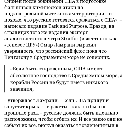
Сирией после обвинений США в подготовке
фальшивой химической атаки на
подконтрольной мятежникам территории – и
похоже, что русские готовятся сражаться с США», –
написало издание Task and Purpose. Правда, на
страницах того же издания эксперт
аналитического центра Stratfor (известного как
«теневое ЦРУ») Омар Ламрани выразил
уверенность, что российский флот пока что
Пентагону в Средиземном море не соперник.
«Если быть откровенным, США имеют
абсолютное господство в Средиземном море, а
корабли России не будут иметь никакого
значения,
– утверждает Ламрани. – Если США придут и
запустят крылатые ракеты – как это было в
прошлые разы – русские должны быть идеально
расположены, чтобы отбить их. И все равно они не
собьют их все, рискуя оказаться вовлеченными в