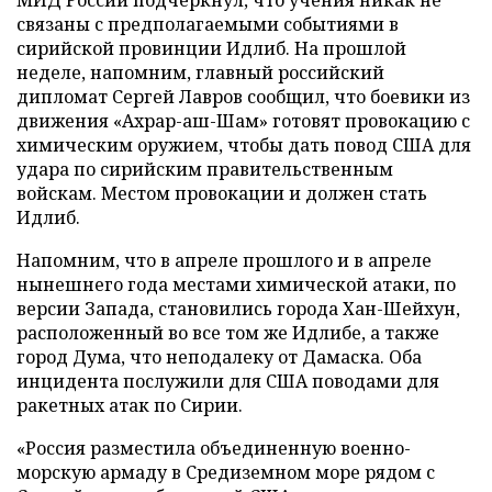
МИД России подчеркнул, что учения никак не
связаны с предполагаемыми событиями в
сирийской провинции Идлиб. На прошлой
неделе, напомним, главный российский
дипломат Сергей Лавров сообщил, что боевики из
движения «Ахрар-аш-Шам» готовят провокацию с
химическим оружием, чтобы дать повод США для
удара по сирийским правительственным
войскам. Местом провокации и должен стать
Идлиб.
Напомним, что в апреле прошлого и в апреле
нынешнего года местами химической атаки, по
версии Запада, становились города Хан-Шейхун,
расположенный во все том же Идлибе, а также
город Дума, что неподалеку от Дамаска. Оба
инцидента послужили для США поводами для
ракетных атак по Сирии.
«Россия разместила объединенную военно-
морскую армаду в Средиземном море рядом с