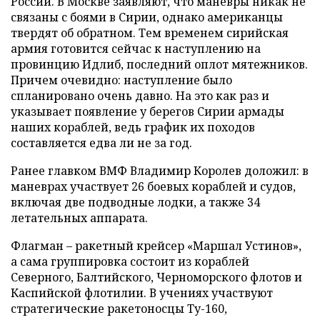
России. В Москве заявляют, что маневры никак не
связаны с боями в Сирии, однако американцы
твердят об обратном. Тем временем сирийская
армия готовится сейчас к наступлению на
провинцию Идлиб, последний оплот мятежников.
Причем очевидно: наступление было
спланировано очень давно. На это как раз и
указывает появление у берегов Сирии армады
наших кораблей, ведь график их походов
составляется едва ли не за год.
Ранее главком ВМФ Владимир Королев доложил: в
маневрах участвует 26 боевых кораблей и судов,
включая две подводные лодки, а также 34
летательных аппарата.
Флагман – ракетный крейсер «Маршал Устинов»,
а сама группировка состоит из кораблей
Северного, Балтийского, Черноморского флотов и
Каспийской флотилии. В учениях участвуют
стратегические ракетоносцы Ту-160,