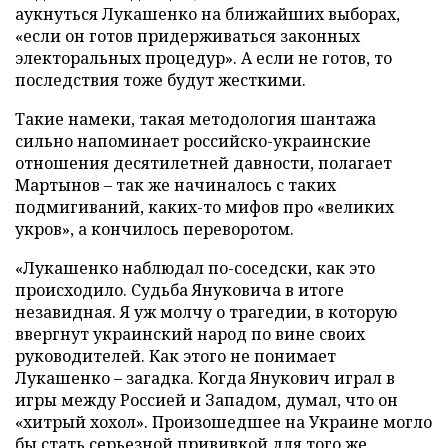
аукнуться Лукашенко на ближайших выборах,
«если он готов придерживаться законных
электоральных процедур». А если не готов, то
последствия тоже будут жесткими.
Такие намеки, такая методология шантажа
сильно напоминает российско-украинские
отношения десятилетней давности, полагает
Мартынов – так же начиналось с таких
подмигиваний, каких-то мифов про «великих
укров», а кончилось переворотом.
«Лукашенко наблюдал по-соседски, как это
происходило. Судьба Януковича в итоге
незавидная. Я уж молчу о трагедии, в которую
ввергнут украинский народ по вине своих
руководителей. Как этого не понимает
Лукашенко – загадка. Когда Янукович играл в
игры между Россией и Западом, думал, что он
«хитрый хохол». Произошедшее на Украине могло
бы стать серьезной прививкой для того же