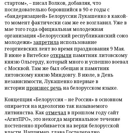
стартом», – писал Волков, добавляя, что
последовательно боровшийся в 90-е годы с
«бандеризацией» Белоруссии Лукашенко в какой-
то момент фактически сам же ее возглавил. Уже в
мае того года официальная молодежная
организация «Белорусский республиканский союз
молодежи»
запретила
использование
георгиевских лент во время празднования 9 Мая.
В июне в Витебске
открыли
памятник литовскому
князю Ольгерду, который много и успешно воевал
с Москвой. Там же был обещан и памятник
литовскому князю Миндовгу. В июле, в День
независимости, Лукашенко впервые в
истории
произнес речь
на белорусском языке.
Концепция «Белоруссия – не Россия» в основном
опирается на идеологию так называемого
литвинства. Как
отмечал
в прошлом году сайт
«АгитПРО», это некогда маргинальное течение
постепенно пробивается на верхи белорусской
власти. Например, глава Гостелерадио