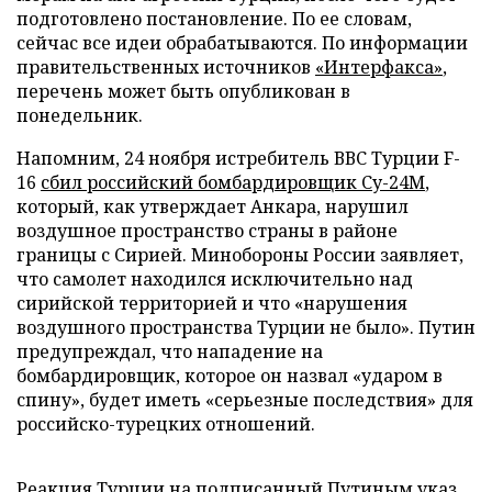
подготовлено постановление. По ее словам,
сейчас все идеи обрабатываются. По информации
правительственных источников
«Интерфакса»
,
перечень может быть опубликован в
понедельник.
Напомним, 24 ноября истребитель ВВС Турции F-
16
сбил российский бомбардировщик Су-24М
,
который, как утверждает Анкара, нарушил
воздушное пространство страны в районе
границы с Сирией. Минобороны России заявляет,
что самолет находился исключительно над
сирийской территорией и что «нарушения
воздушного пространства Турции не было». Путин
предупреждал, что нападение на
бомбардировщик, которое он назвал «ударом в
спину», будет иметь «серьезные последствия» для
российско-турецких отношений.
Реакция Турции на подписанный Путиным указ