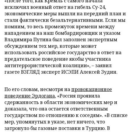
«После того, как Кремль с самого начала
исключил военный ответ на гибель Су-24,
экономические меры вышли на передний план и
стали фактически безальтернативными. Если мы
помним, то весь промежуток времени между
нападением на наш бомбардировщик и указом
Владимира Путина был заполнен экспертным
обсуждением тех мер, которые может
использовать российское государство в ответ на
предательское поведение якобы участника
антитеррористической коалиции», – заявил
газете ВЗГЛЯД эксперт ИСЭПИ Алексей Зудин.
По его словам, несмотря на
провокационное
поведение Эрдогана
, «Россия проявила
сдержанность в области экономических мер и
доказала, что она остается ответственным
государством по отношению к соседям». «В списке
мер, упомянутых в указе, нет ничего, что
затронуло бы газовые поставки в Турцию. В