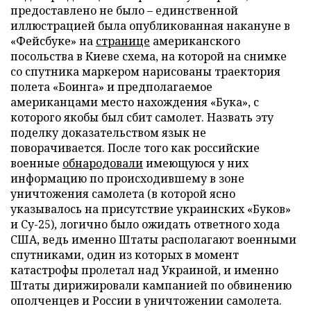
предоставлено не было – единственной
иллюстрацией была опубликованная накануне в
«Фейсбуке» на
странице
американского
посольства в Киеве схема, на которой на снимке
со спутника маркером нарисованы траектория
полета «Боинга» и предполагаемое
американцами место нахождения «Бука», с
которого якобы был сбит самолет. Назвать эту
поделку доказательством язык не
поворачивается. После того как российские
военные
обнародовали
имеющуюся у них
информацию по происходившему в зоне
уничтожения самолета (в которой ясно
указывалось на присутствие украинских «Буков»
и Су-25), логично было ожидать ответного хода
США, ведь именно Штаты располагают военными
спутниками, один из которых в момент
катастрофы пролетал над Украиной, и именно
Штаты дирижировали кампанией по обвинению
ополченцев и России в уничтожении самолета.