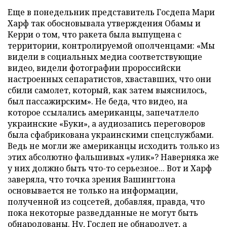
Еще в понедельник представитель Госдепа Мари
Харф так обосновывала утверждения Обамы и
Керри о том, что ракета была выпущена с
территории, контролируемой ополченцами: «Мы
видели в социальных медиа соответствующие
видео, видели фотографии пророссийски
настроенных сепаратистов, хваставших, что они
сбили самолет, который, как затем выяснилось,
был пассажирским». Не беда, что видео, на
которое ссылались американцы, запечатлело
украинские «Буки», а аудиозапись переговоров
была сфабрикована украинскими спецслужбами.
Ведь не могли же американцы исходить только из
этих абсолютно фальшивых «улик»? Наверняка же
у них должно быть что-то серьезное... Вот и Харф
заверяла, что точка зрения Вашингтона
основывается не только на информации,
полученной из соцсетей, добавляя, правда, что
пока некоторые разведданные не могут быть
обнародованы. Ну, Госдеп не обнародует, а