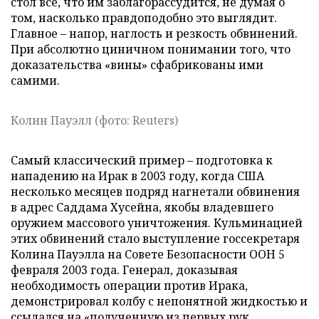
стол все, что им заблагорассудится, не думая о
том, насколько правдоподобно это выглядит.
Главное – напор, наглость и резкость обвинений.
При абсолютно циничном понимании того, что
доказательства «вины» сфабрикованы ими
самими.
Колин Пауэлл (фото: Reuters)
Самый классический пример – подготовка к
нападению на Ирак в 2003 году, когда США
несколько месяцев подряд нагнетали обвинения
в адрес Саддама Хусейна, якобы владевшего
оружием массового уничтожения. Кульминацией
этих обвинений стало выступление госсекретаря
Колина Пауэлла на Совете Безопасности ООН 5
февраля 2003 года. Генерал, доказывая
необходимость операции против Ирака,
демонстрировал колбу с непонятной жидкостью и
ссылался на «полученную из первых рук