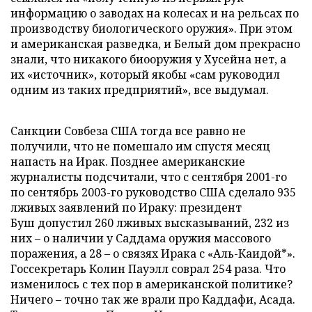
информацию о заводах на колесах и на рельсах по
производству биологического оружия». При этом
и американская разведка, и Белый дом прекрасно
знали, что никакого биооружия у Хусейна нет, а
их «источник», который якобы «сам руководил
одним из таких предприятий», все выдумал.
Санкции Совбеза США тогда все равно не
получили, что не помешало им спустя месяц
напасть на Ирак. Позднее американские
журналисты подсчитали, что с сентября 2001-го
по сентябрь 2003-го руководство США сделало 935
лживых заявлений по Ираку: президент
Буш допустил 260 лживых высказываний, 232 из
них – о наличии у Саддама оружия массового
поражения, а 28 – о связях Ирака с «Аль-Каидой*».
Госсекретарь Колин Пауэлл соврал 254 раза. Что
изменилось с тех пор в американской политике?
Ничего – точно так же врали про Каддафи, Асада.