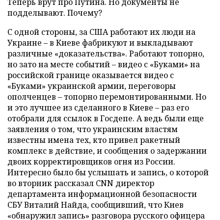
Теперь врут про Путина. Но документы не
подделывают. Почему?
С одной стороны, за США работают их люди на
Украине – в Киеве фабрикуют и выкладывают
различные «доказательства». Работают топорно,
но зато на месте событий – видео с «Буками» на
российской границе оказывается видео с
«Буками» украинской армии, переговоры
ополченцев – топорно перемонтированными. Но
и это лучшее из сделанного в Киеве – раз его
отобрали для ссылок в Госдепе. А ведь были еще
заявления о том, что украинским властям
известны имена тех, кто привел ракетный
комплекс в действие, и сообщения о задержании
двоих корректировщиков огня из России.
Интересно было бы услышать и запись, о которой
во вторник рассказал CNN директор
департамента информационной безопасности
СБУ Виталий Найда, сообщивший, что Киев
«обнаружил запись» разговора русского офицера