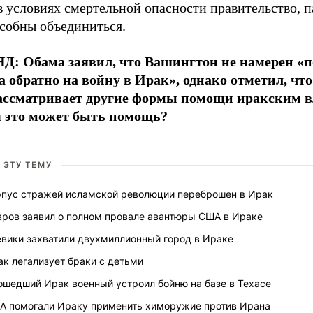
в условиях смертельной опасности правительство, 
особны объединиться.
Д: Обама заявил, что Вашингтон не намерен «
а обратно на войну в Ирак», однако отметил, чт
ассматривает другие формы помощи иракским в
 это может быть помощь?
 ЭТУ ТЕМУ
рпус стражей исламской революции переброшен в Ирак
вров заявил о полном провале авантюры США в Ираке
евики захватили двухмиллионный город в Ираке
к легализует браки с детьми
ошедший Ирак военный устроил бойню на базе в Техасе
А помогали Ираку применить химоружие против Ирана