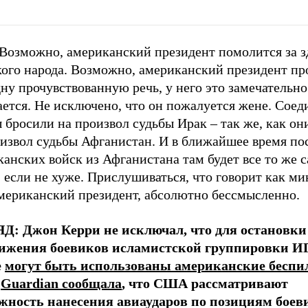
Возможно, американский президент помолится за з
кого народа. Возможно, американский президент пр
ну прочувствованную речь, у него это замечательно
ается. Не исключено, что он пожалуется жене. Сое
 бросили на произвол судьбы Ирак
–
так же, как он
оизвол судьбы Афганистан. И в ближайшее время по
анских войск из Афганистана там будет все то же с
 если не хуже. Прислушиваться, что говорит как м
американский президент, абсолютно бессмысленно.
ЯД:
Джон Керри не исключал, что для остановки
ижения боевиков исламистской группировки И
е
могут быть использованы американские бесп
е
Guardian сообщала
, что США рассматривают
жность нанесения авиаударов по позициям боев