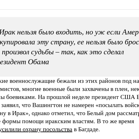
Ирак нельзя было входить, но уж если Аме
купировала эту страну, ее нельзя было бро
 произвол судьбы – так, как это сделал
резидент Обама
кие военнослужащие бежали из этих районов под н
мистов, многие военные были захвачены в плен, не
ны боевиками. На прошлой неделе президент США 
 заявил, что Вашингтон не намерен «посылать войс
ну в Ирак», однако отметил, что Белый дом рассмат
е формы помощи иракским властям. В то же время
усилили охрану посольства
в Багдаде.