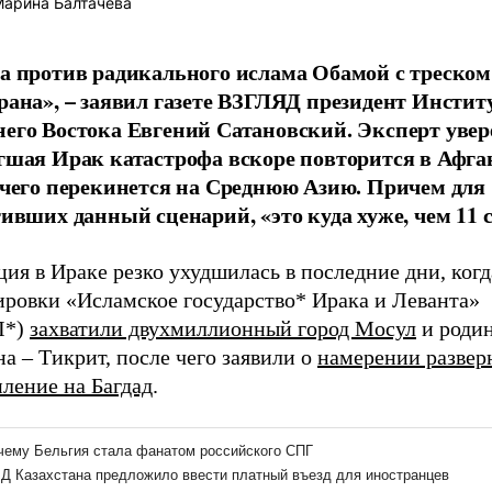
арина Балтачева
а против радикального ислама Обамой с треском
рана», – заявил газете ВЗГЛЯД президент Инстит
его Востока Евгений Сатановский. Эксперт увере
гшая Ирак катастрофа вскоре повторится в Афга
 чего перекинется на Среднюю Азию. Причем дл
тивших данный сценарий, «это куда хуже, чем 11 
ия в Ираке резко ухудшилась в последние дни, ког
ировки «Исламское государство* Ирака и Леванта»
Л*)
захватили двухмиллионный город Мосул
и роди
на
–
Тикрит, после чего заявили о
намерении развер
ление на Багдад
.