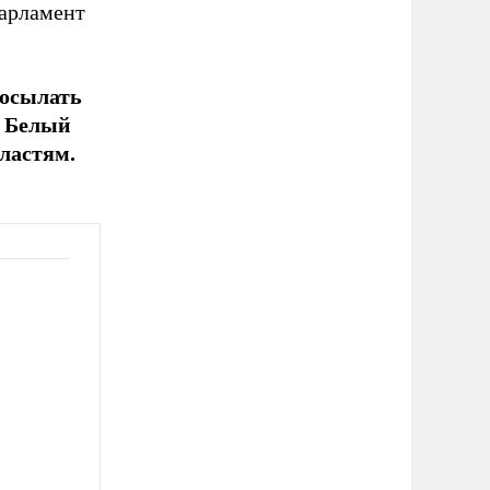
парламент
посылать
о Белый
ластям.