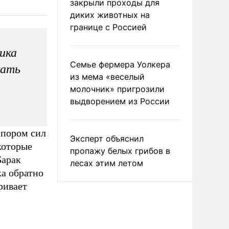
закрыли проходы для
диких животных на
границе с Россией
рика
Семье фермера Уолкера
сать
из мема «веселый
молочник» пригрозили
выдворением из России
апором сил
Эксперт объяснил
которые
пропажу белых грибов в
Барак
лесах этим летом
ка обратно
ривает