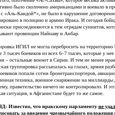
 того, ополчение
«А
с-Сахвы
»
, которое весьма актив
тивно было сколочено американцами и воевало в п
 с «Аль-Каидой*», не было в нарушение договоренн
рировано в полицию и армию Ирака. И сегодня бой
чески присоединяются к тем отрядам суннитов, кот
тывают провинции Найнаву и Анбар.
ировка ИГИЛ не могла перебросить на территорию
 3 тысяч боевиков из всех 6
–
7 тысяч, которые у нее
ии – остальные воюют в Сирии. И тем не менее ира
кая группировка рассыпалась на глазах, армия разб
боевиков попали сотни бронетранспортеров, авиаци
менная техника, военное снаряжение на миллиарды 
му, правительство ничего не контролировало. И это
ая ситуация, в Афганистане будет то же самое.
ЯД:
Известно, что иракскому парламенту
не уда
лосовать
за введение чрезвычайного положения в