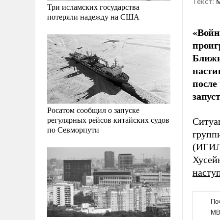
Tекст:
М
Три исламских государства
потеряли надежду на США
«Войн
проиг
Ближн
насти
после
запус
Росатом сообщил о запуске
регулярных рейсов китайских судов
Ситуац
по Севморпути
групп
(ИГИ
Хусей
наступ