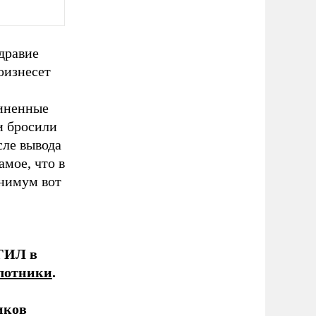
дравие
оизнесет
диненные
и бросили
сле вывода
амое, что в
инимум вот
ГИЛ в
илотники
.
иков