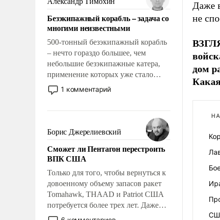
Александр Тимохин
Даже 
адаптироваться.
Безэкипажный корабль – задача со
не сп
многими неизвестными
500-тонный безэкипажный корабль
ВЗГЛЯ
– нечто гораздо большее, чем
войск
небольшие безэкипажные катера,
дом р
применение которых уже стало
Какая
обыденностью. Задача по созданию
1 комментарий
такого корабля очень сложна и
амбициозна. Однако и ее
НА
реализация радикально поднимет
наши боевые возможности.
Борис Джерелиевский
Ко
Сможет ли Пентагон перестроить
Ла
ВПК США
Бо
Только для того, чтобы вернуться к
довоенному объему запасов ракет
Ира
Tomahawk, THAAD и Patriot США
Пр
потребуется более трех лет. Даже
СШ
небольшая война с Ираном
6 комментариев