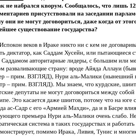
ак не набрался кворум. Сообщалось, что лишь 12
ментариев присутствовали на заседании парлам
у они не могут договориться, даже когда от этог
ейшее существование государства?
Испокон веков в Ираке никто ни с кем не договарив
ть диктатор, как Саддам Хусейн, или пытающиеся с
 Саддамом авторитарные лидеры, с большим или 
ом разваливающие страну: вроде Айяда Аллауи (бы
ер – прим. ВЗГЛЯД), Нури аль-Малики (нынешний 
тр – прим. ВЗГЛЯД). Мы знаем, что курдские, шиит
ские депутаты не могут договориться между собой 
пе. Это касается даже шиитов, потому что на юге 
да ас-Садр с его
«А
рмией Махди
»
, да и в Басре вли
вующего премьера Нури аль-Малики очень слабо. Не
атическая система в таких государствах и работать
монстрирует, помимо Ирака, Ливия, Тунис и многие