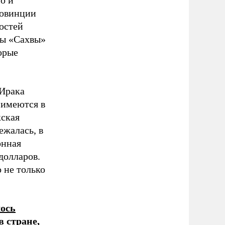
но и
ровинции
остей
цы
«
Сахвы
»
орые
 Ирака
 имеются в
кская
ежалась, в
онная
долларов.
 не только
лось
 стране,