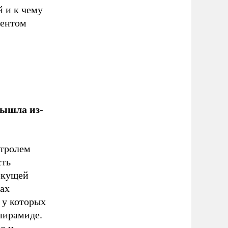
й и к чему
дентом
вышла из-
нтролем
сть
текущей
ах
у которых
 пирамиде.