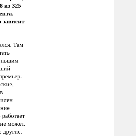
8 из 325
ента.
о зависит
ался. Там
тать
меньшим
вший
премьер-
ские,
в
силен
яние
 работает
 не может.
 другие.