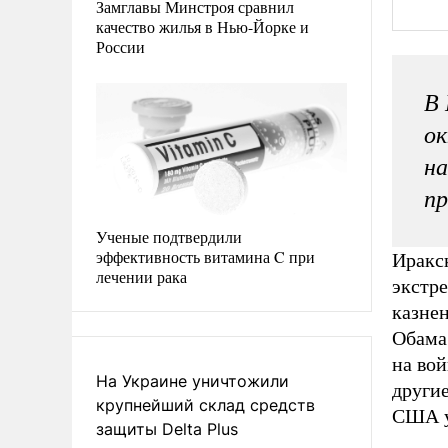
Замглавы Минстроя сравнил
качество жилья в Нью-Йорке и
России
В 
ок
на
п
Ученые подтвердили
эффективность витамина C при
Иракс
лечении рака
экстре
казне
Обама
на вой
На Украине уничтожили
други
крупнейший склад средств
США
защиты Delta Plus