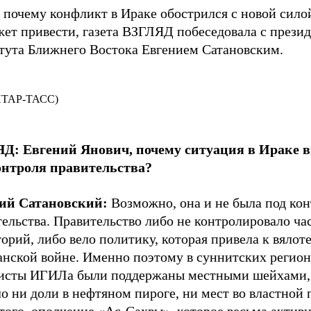
 почему конфликт в Ираке обострился с новой сило
жет привести, газета ВЗГЛЯД побеседовала с прези
тута Ближнего Востока Евгением Сатановским.
 ИТАР-ТАСС)
Д: Евгений Янович, почему ситуация в Ираке 
онтроля правительства?
ий Сатановский:
Возможно, она и не была под ко
ельства. Правительство либо не контролировало ча
орий, либо вело политику, которая привела к вяло
анской войне. Именно поэтому в суннитских регион
исты ИГИЛа были поддержаны местными шейхами, 
о ни доли в нефтяном пироге, ни мест во властной