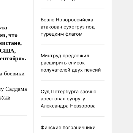
Возле Новороссийска
ута
атакован сухогруз под
н, что
турецким флагом
нистане,
я США,
Минтруд предложил
сентября».
расширить список
получателей двух пенсий
да боевики
ну Саддама
Суд Петербурга заочно
нуть
арестовал супругу
Александра Невзорова
Финские пограничники