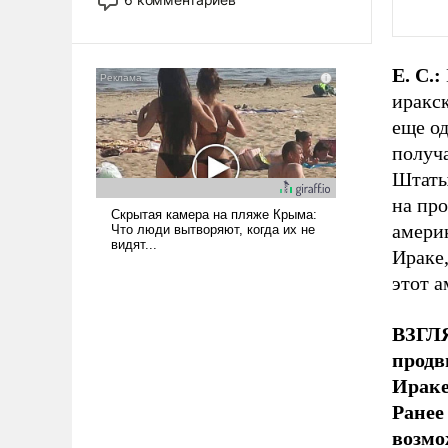
опустошила американские
арсеналы. Сложившаяся ситуация
означает многолетний период
Е. С.:
уязвимости США, например, перед
иракс
Китаем.
еще од
получ
Штаты
на пр
америк
Ираке,
этот 
ВЗГЛ
продв
Ирак
Ране
возмо