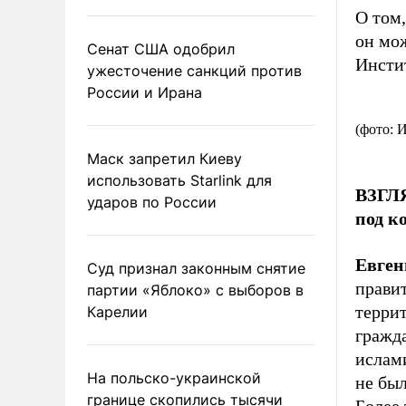
О том,
он мо
Сенат США одобрил
Инсти
ужесточение санкций против
России и Ирана
(фото:
Маск запретил Киеву
использовать Starlink для
ВЗГЛЯ
ударов по России
под к
Евген
Суд признал законным снятие
правит
партии «Яблоко» с выборов в
террит
Карелии
гражд
ислам
На польско-украинской
не был
границе скопились тысячи