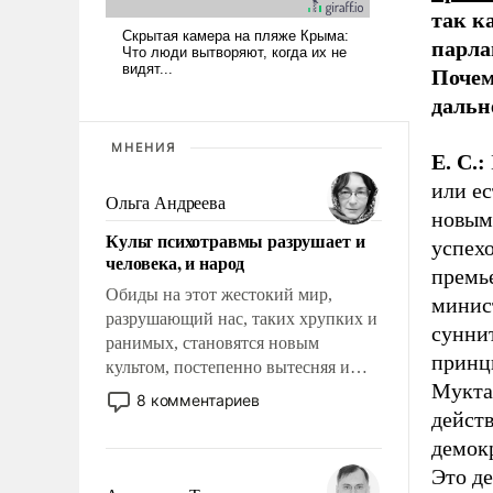
так к
парла
Почем
дальн
МНЕНИЯ
Е. С.:
или ес
Ольга Андреева
новым
Культ психотравмы разрушает и
успех
человека, и народ
премь
Обиды на этот жестокий мир,
минис
разрушающий нас, таких хрупких и
суннит
ранимых, становятся новым
принци
культом, постепенно вытесняя и
Мукта
отменяя традиционное требование к
8 комментариев
человеку – быть мужественным и
дейст
твердым под ударами судьбы, брать
демокр
на себя ответственность, помогать
Это де
слабым, идти вперед и