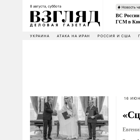
8 августа, суббота
Новость ч
ВС России
ГСМ в Ки
УКРАИНА
АТАКА НА ИРАН
РОССИЯ И США
16 ИЮН
«Сц
Евгени