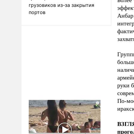
Более
грузовиков из-за закрытия
эффек
портов
Анбар
интег
факти
захва
Групп
больше
налич
армейс
руки 
совре
По-мое
иракск
ВЗГЛ
прого