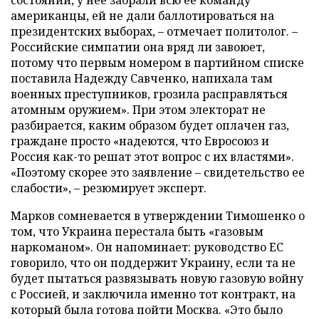
состоянии, у нее забрали всю ее команду
американцы, ей не дали баллотироваться на
президентских выборах, – отмечает политолог. –
Российские симпатии она вряд ли завоюет,
потому что первым номером в партийном списке
поставила Надежду Савченко, напихала там
военных преступников, грозила расправляться
атомным оружием». При этом электорат не
разбирается, каким образом будет оплачен газ,
граждане просто «надеются, что Евросоюз и
Россия как-то решат этот вопрос с их властями
»
.
«Поэтому скорее это заявление – свидетельство ее
слабости», – резюмирует эксперт.
Марков сомневается в утверждении Тимошенко о
том, что Украина перестала быть «газовым
наркоманом». Он напоминает: руководство ЕС
говорило, что он поддержит Украину, если та не
будет пытаться развязывать новую газовую войну
с Россией, и заключила именно тот контракт, на
который была готова пойти Москва. «Это было