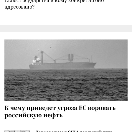
главы государства и кому конкретно оно
адресовано?
К чему приведет угроза ЕС воровать
российскую нефть
Лавров указал США реальный путь