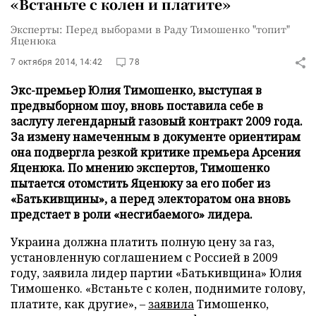
«Встаньте с колен и платите»
Эксперты: Перед выборами в Раду Тимошенко "топит"
Яценюка
7 октября 2014, 14:42
78
Экс-премьер Юлия Тимошенко, выступая в
предвыборном шоу, вновь поставила себе в
заслугу легендарный газовый контракт 2009 года.
За измену намеченным в документе ориентирам
она подвергла резкой критике премьера Арсения
Яценюка. По мнению экспертов, Тимошенко
пытается отомстить Яценюку за его побег из
«Батькивщины», а перед электоратом она вновь
предстает в роли «несгибаемого» лидера.
Украина должна платить полную цену за газ,
установленную соглашением с Россией в 2009
году, заявила лидер партии «Батькивщина» Юлия
Тимошенко. «Встаньте с колен, поднимите голову,
платите, как другие», –
заявила
Тимошенко,