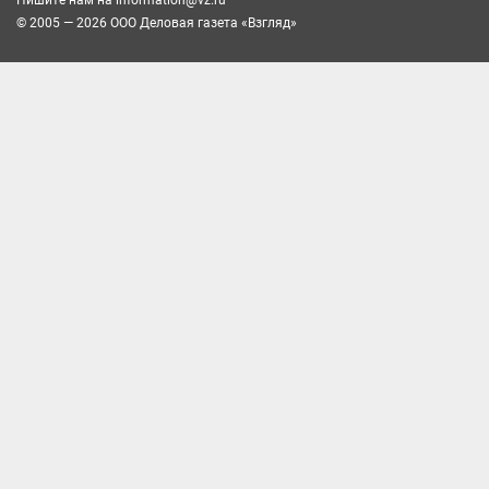
Пишите нам на
information@vz.ru
© 2005 — 2026 ООО Деловая газета «Взгляд»