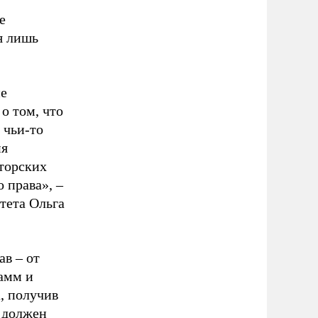
е
я лишь
ие
 о том, что
 чьи-то
ия
вторских
 права», –
тета Ольга
ав – от
амм и
, получив
 должен