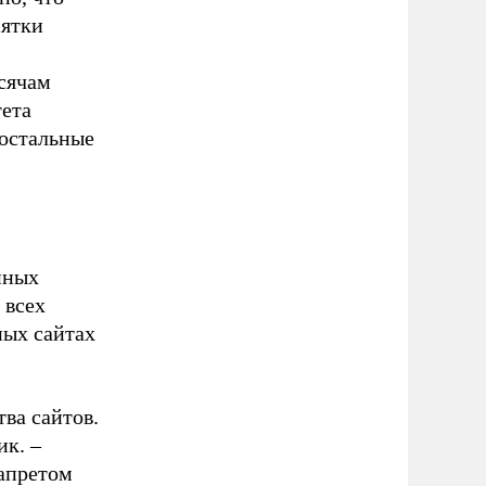
сятки
сячам
тета
 остальные
пных
 всех
ных сайтах
ва сайтов.
ик.
–
запретом