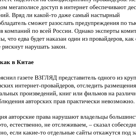
ом мегаполисе доступ в интернет обеспечивают де
ний. Вряд ли какой-то даже самый настырный
обладатель сможет разослать предупреждения по ты
ов компаний по всей России. Однако эксперты коми
ы, что едва будет наказан один из провайдеров, как
 рискнут нарушать закон.
 как в Китае
ояснил газете ВЗГЛЯД представитель одного из кру
вских интернет-провайдеров, отследить размещения
альных произведений, книг или фильмов на различ
облюдения авторских прав практически невозможно.
дня авторские права нарушают владельцы большинст
то, естественно, не отслеживаем, – сказал собеседн
но, если какие-то отдельные сайты откажутся под 