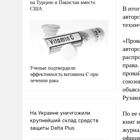
на Турцию и Пакистан вместо
США
В итог
авторс
техни
«Пров
авторс
распр
права
Ученые подтвердили
прова
эффективность витамина C при
лечении рака
союзов
объяс
Рузако
На Украине уничтожили
По ее 
крупнейший склад средств
книг 
защиты Delta Plus
журнал
офици