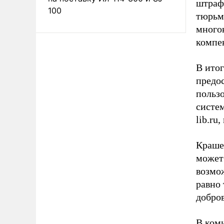
штраф
100
тюрьм
многок
компе
В итог
предо
польз
систе
lib.ru
Краше
может 
возмож
равно
добро
В ком