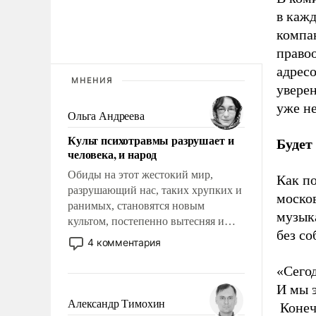
в
кажд
компа
право
адрес
МНЕНИЯ
уверен
уже не
Ольга Андреева
Культ психотравмы разрушает и
Будет
человека, и народ
Обиды на этот жестокий мир,
Как п
разрушающий нас, таких хрупких и
моско
ранимых, становятся новым
музык
культом, постепенно вытесняя и
без с
отменяя традиционное требование к
4 комментария
человеку – быть мужественным и
твердым под ударами судьбы, брать
«Сего
на себя ответственность, помогать
И мы э
слабым, идти вперед и
Александр Тимохин
Конеч
адаптироваться.