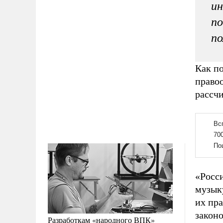
ин
по
по
Как по
право
рассч
«Росс
музыку
их пра
законо
Разработкам «народного ВПК»