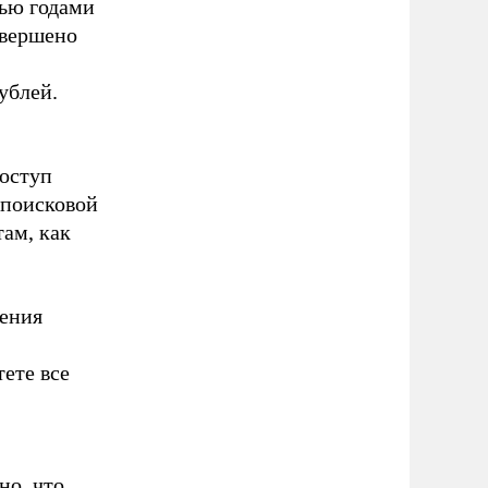
тью годами
овершено
ублей.
доступ
 поисковой
там, как
чения
ете все
но, что