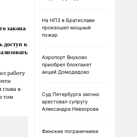
На НПЗ в Братиславе
го закона
произошел мощный
пожар
ь доступ к
еализовать
Аэропорт Внуково
приобрел блокпакет
акций Домодедово
ил работу
очти
 глава в
Суд Петербурга заочно
в том
арестовал супругу
Александра Невзорова
Финские пограничники