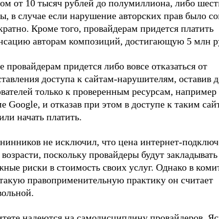
ом от 10 тысяч рублей до полумиллиона, либо шес
ы, в случае если нарушение авторских прав было с
ратно. Кроме того, провайдерам придется платить
нсацию авторам композиций, достигающую 5 млн р
е провайдерам придется либо вовсе отказаться от
ставления доступа к сайтам-нарушителям, оставив 
ователей только к проверенным ресурсам, например
ме
Google, и отказав при этом в доступе к таким сай
, или начать платить.
нинников не исключил, что цена интернет-подклю
возрасти, поскольку провайдеры будут закладывать
ные риски в стоимость своих услуг. Однако в комит
 такую правоприменительную практику он считает
вольной.
итете надеются на самодисциплину провайдеров. Яс