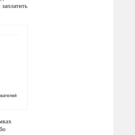
м заплатить
ователей
амках
бо