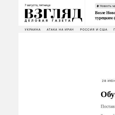
7 августа, пятница
Новость ч
Возле Ново
турецким 
УКРАИНА
АТАКА НА ИРАН
РОССИЯ И США
28 ИЮН
Обу
Постав