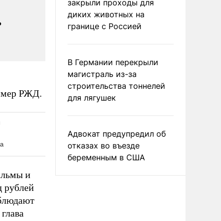
закрыли проходы для
диких животных на
ь
границе с Россией
В Германии перекрыли
магистраль из-за
строительства тоннелей
имер РЖД.
для лягушек
Адвокат предупредил об
отказах во въезде
беременным в США
ильмы и
д рублей
облюдают
 глава