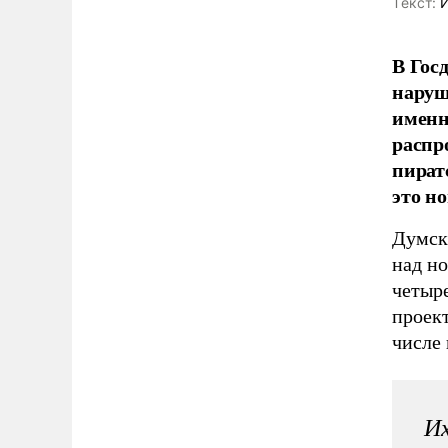
Tекст:
И
В Гос
наруш
именн
распр
пират
это н
Думск
над н
четыре
проект
числе 
Их