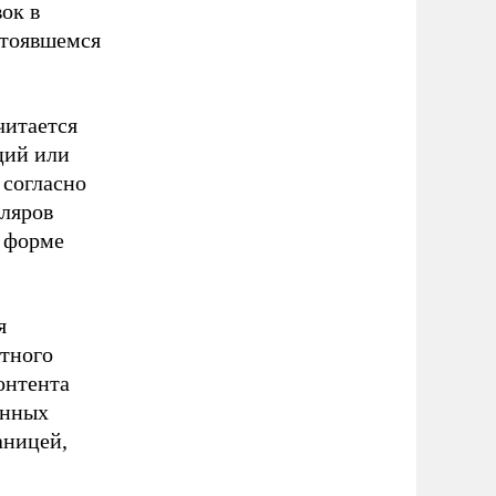
ок в
стоявшемся
читается
ций или
 согласно
пляров
в форме
я
етного
онтента
онных
аницей,