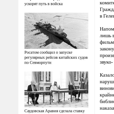
комит
ускорят путь в войска
Гражд
в Гел
Напом
лишь 
фильм
закону
Росатом сообщил о запуске
произ
регулярных рейсов китайских судов
звуко-
по Севморпути
Казало
наруш
винов
крайн
библио
наказ
Саудовская Аравия сделала ставку