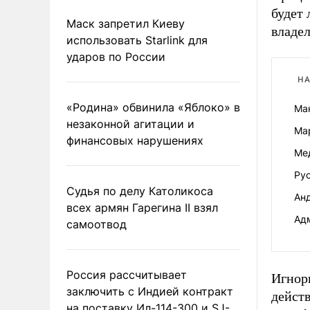
будет 
Маск запретил Киеву
владел
использовать Starlink для
ударов по России
НА
«Родина» обвинила «Яблоко» в
Ма
незаконной агитации и
Мар
финансовых нарушениях
Ме
Рус
Судья по делу Католикоса
Ан
всех армян Гарегина II взял
Адм
самоотвод
Россия рассчитывает
Игнор
заключить с Индией контракт
действ
на поставку Ил-114-300 и SJ-