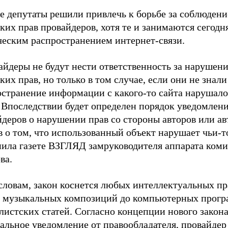
е депутаты решили привлечь к борьбе за соблюдени
ких прав провайдеров, хотя те и занимаются сегодн
ческим распространением интернет-связи.
айдеры не будут нести ответственность за нарушен
ких прав, но только в том случае, если они не знали
остранение информации с какого-то сайта нарушало
. Впоследствии будет определен порядок уведомлен
йдеров о нарушении прав со стороны авторов или а
 о том, что использованный объект нарушает чьи-то
нила газете ВЗГЛЯД замруководителя аппарата коми
ва.
словам, закон коснется любых интеллектуальных пр
и музыкальных композиций до компьютерных прогр
истских статей. Согласно концепции нового закона
альное уведомление от правообладателя, провайдер