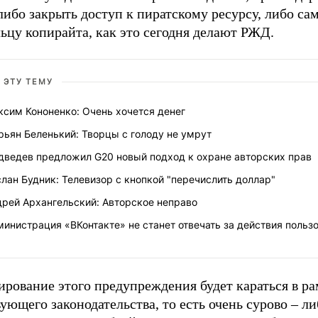
либо закрыть доступ к пиратскому ресурсу, либо са
ьцу копирайта, как это сегодня делают РЖД.
 ЭТУ ТЕМУ
ксим Кононенко: Очень хочется денег
ьян Беленький: Творцы с голоду не умрут
дведев предложил G20 новый подход к охране авторских прав
лан Будник: Телевизор с кнопкой "перечислить доллар"
дрей Архангельский: Авторское неправо
инистрация «ВКонтакте» не станет отвечать за действия польз
ирование этого предупреждения будет караться в р
ующего законодательства, то есть очень сурово – ли