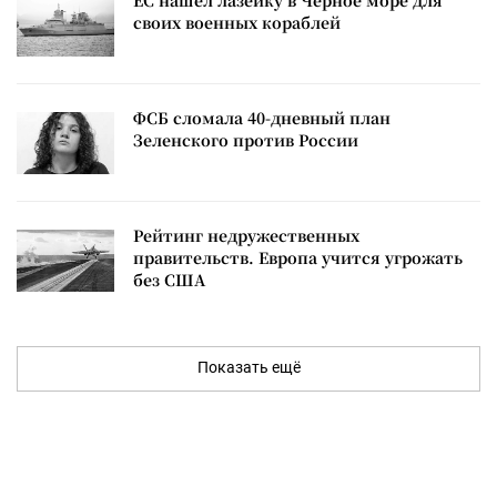
ЕС нашел лазейку в Черное море для
своих военных кораблей
ФСБ сломала 40-дневный план
Зеленского против России
Рейтинг недружественных
правительств. Европа учится угрожать
без США
Показать ещё