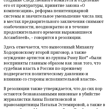
создание Следственного комитета и отделение
его от прокуратуры, принятие закона «О
компенсации», реформа пенитенциарной
системы и значительное уменьшение числа лиц
в местах предварительного заключения снимают
озабоченности, неоднократно и в течение
продолжительного времени выражавшиеся
Ассамблеей»,
–
говорится в резолюции.
Здесь отмечается, что вынесенный Михаилу
Ходорковскому второй приговор, а также
осуждение артисток из группы Pussy Riot* «были
восприняты главным образом как знак того, что
судебная власть в России по-прежнему
подвергается политическому давлению и
влиянию со стороны исполнительной власти».
В резолюции также утверждается, что до сих пор
остаются безнаказанными виновные в убийстве
журналистки Анны Политковской и
правозащитницы Натальи Эстемировой, а также в