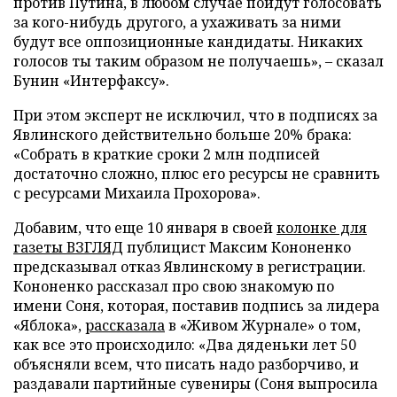
против Путина, в любом случае пойдут голосовать
за кого-нибудь другого, а ухаживать за ними
будут все оппозиционные кандидаты. Никаких
голосов ты таким образом не получаешь», – сказал
Бунин «Интерфаксу».
При этом эксперт не исключил, что в подписях за
Явлинского действительно больше 20% брака:
«Собрать в краткие сроки 2 млн подписей
достаточно сложно, плюс его ресурсы не сравнить
с ресурсами Михаила Прохорова».
Добавим, что еще 10 января в своей
колонке для
газеты ВЗГЛЯД
публицист Максим Кононенко
предсказывал отказ Явлинскому в регистрации.
Кононенко рассказал про свою знакомую по
имени Соня, которая, поставив подпись за лидера
«Яблока»,
рассказала
в «Живом Журнале» о том,
как все это происходило: «Два дяденьки лет 50
объясняли всем, что писать надо разборчиво, и
раздавали партийные сувениры (Соня выпросила