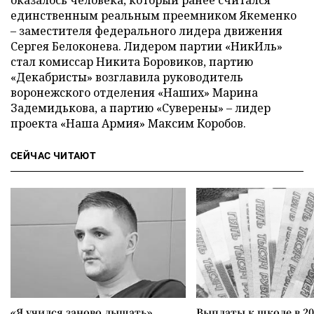
оказалось человека, который ранее считался
единственным реальным преемником Якеменко
– заместителя федерального лидера движения
Сергея Белоконева. Лидером партии «НикИль»
стал комиссар Никита Боровиков, партию
«Декабристы» возглавила руководитель
воронежского отделения «Наших» Марина
Задемидькова, а партию «Суверены» – лидер
проекта «Наша Армия» Максим Коробов.
СЕЙЧАС ЧИТАЮТ
«Я учился заново дышать».
Выплаты к школе в 20