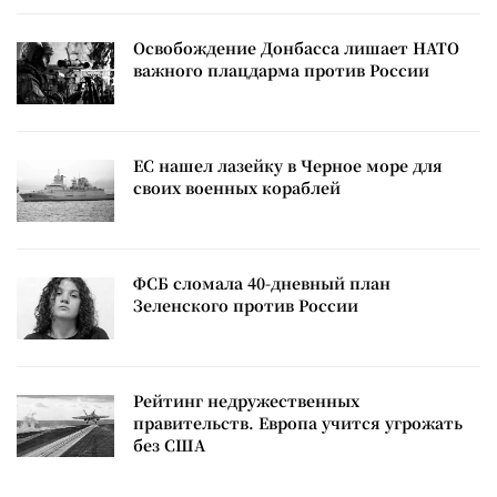
Освобождение Донбасса лишает НАТО
важного плацдарма против России
ЕС нашел лазейку в Черное море для
своих военных кораблей
ФСБ сломала 40-дневный план
Зеленского против России
Рейтинг недружественных
правительств. Европа учится угрожать
без США