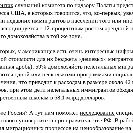
ентах
слушаний комитета по надзору Палаты предс
сса США, в которых говорится, что, во-первых, уве
ли недавних иммигрантов в населении того или ино
 ассоциируется с 12-процентным ростом арендной 
го домохозяйства в той же зоне.
торых, у американцев есть очень интересные цифры
ной стоимости для их бюджета «дешевых» мигрантов
банная дробь), 59% домохозяйств нелегальных мигр
уются одной или несколькими программами социал
чения, что приводит к расходам в размере около 42
ов, при этом дети нелегальных иммигрантов обходя
рственным школам в 68,1 млрд долларов.
 же Россия? А тут нам поможет
исследование
специа
сового университета при правительстве РФ. В рабо
ия миграционных процессов на ценообразование на