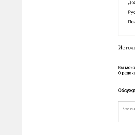
Доб
Ру
По
Источ
Вы може
О редак
Обсужд