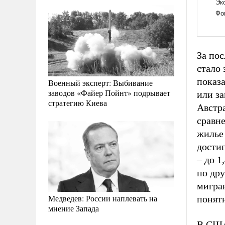
За пос
стало
показа
Военный эксперт: Выбивание
заводов «Файер Пойнт» подрывает
или за
стратегию Киева
Австр
сравн
жилье 
достиг
– до 1
по др
мигра
Медведев: России наплевать на
понят
мнение Запада
В США