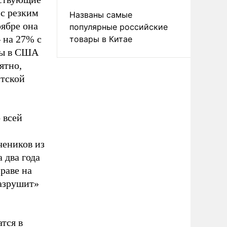
 с резким
Названы самые
ябре она
популярные российские
– на 27% с
товары в Китае
аты в США
ятно,
нтской
 всей
чеников из
 два года
раве на
разрушит»
тся в