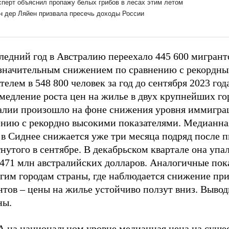
ледний год в Австралию переехало 445 600 мигрант
 значительным снижением по сравнению с рекордн
телем в 548 800 человек за год до сентября 2023 год
медление роста цен на жилье в двух крупнейших го
алии произошло на фоне снижения уровня иммигра
ению с рекордно высокими показателями. Медианна
в Сиднее снижается уже три месяца подряд после п
нутого в сентябре. В декабрьском квартале она упа
,471 млн австралийских долларов. Аналогичные пок
угим городам страны, где наблюдается снижение пр
нтов – цены на жилье устойчиво ползут вниз. Выво
ны.
 на национальном уровне медианная цена на сущ