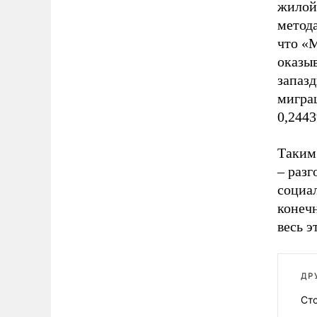
жилой
метод
что «
оказы
запазд
мигра
0,244
Таким 
– раз
социал
конечн
весь 
ДР
Ст