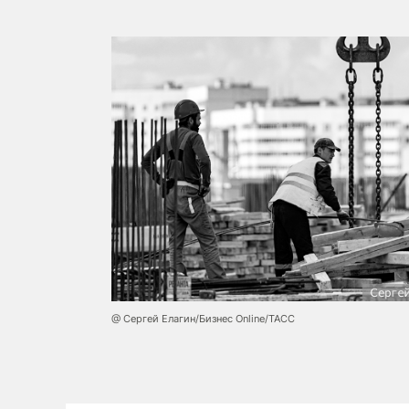
@ Сергей Елагин/Бизнес Online/ТАСС