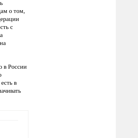
ь
ам о том,
дерации
сть с
а
на
о в России
ю
есть в
лачивать