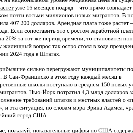
растет
уже 16 месяцев подряд – что прямо совпадает
ком почти восьми миллионов новых мигрантов. В но
ила 407 200 долларов. Арендная плата тоже растет 
ода. Если сопоставить это с ростом заработной пл
на 20% за тот же период времени, то становится пон
у жилищный вопрос так остро стоял в ходе президе
ии 2024 года в Штатах.
рибывшие сильно перегружают муниципалитеты по
. В Сан-Франциско в этом году каждый месяц в
арственные школы поступало в среднем 150 новых у
мигрантов. Нью-Йорк потратил 4,3 млрд долларов за
олнение требований штатов и местных властей о «п
, и эта ситуация, по словам мэра Эрика Адамса, «
ейший город США.
ые, пожалуй, показательные цифры по США содержа