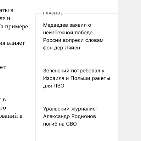
аты в
ГЛАВНОЕ
ле и
Медведев заявил о
На примере
неизбежной победе
России вопреки словам
ия влияет
фон дер Ляйен
ет
Зеленский потребовал у
Израиля и Польши ракеты
для ПВО
 в
го
Уральский журналист
ований в
Александр Родионов
.
погиб на СВО