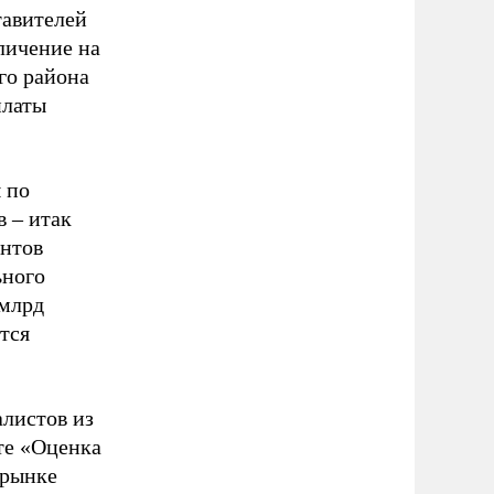
тавителей
личение на
го района
платы
 по
 – итак
антов
ьного
 млрд
тся
листов из
те «Оценка
 рынке