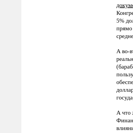
докум
Конгре
5% до
прямо
средне
А во-в
реаль
(бара
польз
обеспе
доллар
госуда
А что
Финан
влиян