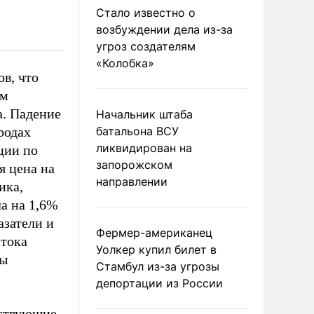
Стало известно о
возбуждении дела из-за
угроз создателям
«Колобка»
ов, что
ым
а. Падение
Начальник штаба
родах
батальона ВСУ
ликвидирован на
ции по
запорожском
я цена на
направлении
ика,
ла на 1,6%
азатели и
Фермер-американец
итока
Уолкер купил билет в
ды
Стамбул из-за угрозы
депортации из России
ествующие