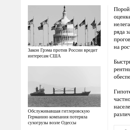
Порой 
оценке
нелега
ряда 
прогов
на рос
Закон Грэма против России вредит
интересам США
Быстры
рентн
обесп
Гипоте
частн
насел
Обслуживавшая гитлеровскую
различ
Германию компания потеряла
сухогрузы возле Одессы