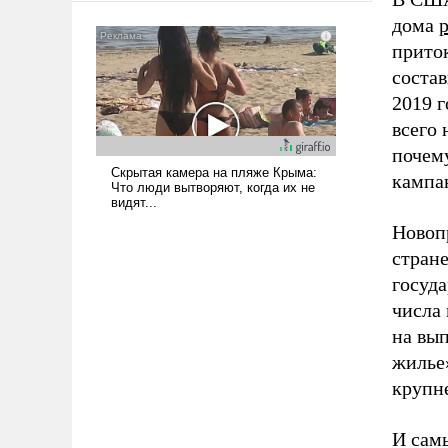
дома
прито
состав
2019 г
всего 
почем
кампан
Новоп
стране
госуд
числа 
на вып
жилье»
крупн
И сам