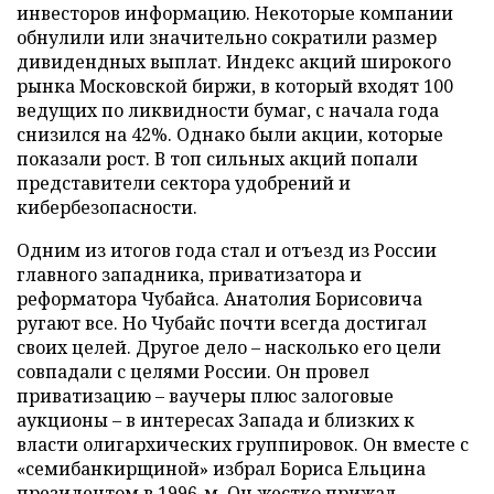
инвесторов информацию. Некоторые компании
обнулили или значительно сократили размер
дивидендных выплат. Индекс акций широкого
рынка Московской биржи, в который входят 100
ведущих по ликвидности бумаг, с начала года
снизился на 42%. Однако были акции, которые
показали рост. В топ сильных акций попали
представители сектора удобрений и
кибербезопасности.
Одним из итогов года стал и отъезд из России
главного западника, приватизатора и
реформатора Чубайса. Анатолия Борисовича
ругают все. Но Чубайс почти всегда достигал
своих целей. Другое дело – насколько его цели
совпадали с целями России. Он провел
приватизацию – ваучеры плюс залоговые
аукционы – в интересах Запада и близких к
власти олигархических группировок. Он вместе с
«семибанкирщиной» избрал Бориса Ельцина
президентом в 1996-м. Он жестко прижал