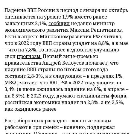
Падение ВВП России в период с января по октябрь
оценивается на уровне 1,9% вместо ранее
заявленных 2,1%,
сообщил
недавно министр
экономического развития Максим Решетников.
Если в апреле Минэкономразвития РФ считало,
что в 2022 году ВВП страны упадет на 8,8%, а в мае
– что на 7,8%, то позднее ведомство улучшило
свои
прогнозы.
Первый вице-премьер
правительства Андрей Белоусов
полагает
, что
падение ВВП страны по итогам этого года
составит 2,8-3%, а в следующем – в пределах 1%.
МВФ
считает
, что ВВП РФ в 2022 году упадет на
3,4% (в июле ожидалось падение на 6%, в апреле –
на 8,5%). В 2023 году, думают специалисты фонда,
российская экономика упадет на 2,3%, а не 3,5%,
как ожидалось ранее
Рост оборонных расходов – военные заводы
работают в три смены – конечно, поддержал
экономику. Оборонка – это не только предприятия