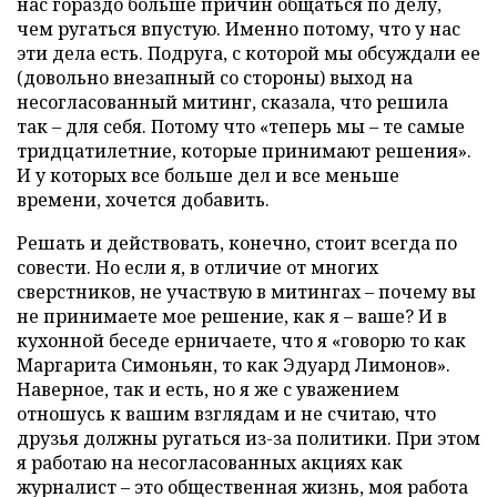
нас гораздо больше причин общаться по делу,
чем ругаться впустую. Именно потому, что у нас
эти дела есть. Подруга, с которой мы обсуждали ее
(довольно внезапный со стороны) выход на
несогласованный митинг, сказала, что решила
так – для себя. Потому что «теперь мы – те самые
тридцатилетние, которые принимают решения».
И у которых все больше дел и все меньше
времени, хочется добавить.
Решать и действовать, конечно, стоит всегда по
совести. Но если я, в отличие от многих
сверстников, не участвую в митингах – почему вы
не принимаете мое решение, как я – ваше? И в
кухонной беседе ерничаете, что я «говорю то как
Маргарита Симоньян, то как Эдуард Лимонов».
Наверное, так и есть, но я же с уважением
отношусь к вашим взглядам и не считаю, что
друзья должны ругаться из-за политики. При этом
я работаю на несогласованных акциях как
журналист – это общественная жизнь, моя работа