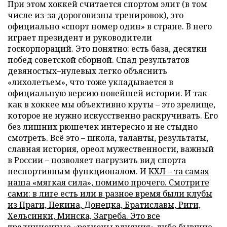
При этом хоккей считается спортом элит (в том
числе из-за дороговизны тренировок), это
официально «спорт номер один» в стране. В него
играет президент и руководители
госкорпораций. Это понятно: есть база, десятки
побед советской сборной. Спад результатов
девяностых–нулевых легко объяснить
«лихолетьем», что тоже укладывается в
официальную версию новейшей истории. И так
как в хоккее мы объективно круты – это зрелище,
которое не нужно искусственно раскручивать. Его
без лишних рюшечек интересно и не стыдно
смотреть. Всё это – школа, таланты, результаты,
славная история, ореол мужественности, важный
в России – позволяет нагрузить вид спорта
неспортивным функционалом. И
КХЛ – та самая
наша «мягкая сила», помимо прочего. Смотрите
сами: в лиге есть или в разное время были клубы
из Праги, Пекина, Донецка, Братиславы, Риги,
Хельсинки, Минска, Загреба. Это все
традиционные «регионы влияния» либо бывшие