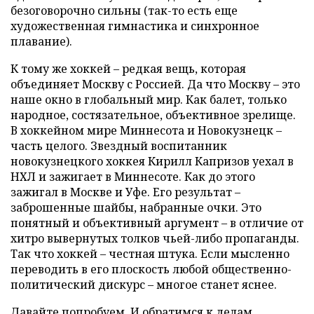
безоговорочно сильны (так-то есть еще
художественная гимнастика и синхронное
плавание).
К тому же хоккей – редкая вещь, которая
объединяет Москву с Россией. Да что Москву – это
наше окно в глобальный мир. Как балет, только
народное, состязательное, объективное зрелище.
В хоккейном мире Миннесота и Новокузнецк –
часть целого. Звездный воспитанник
новокузнецкого хоккея Кирилл Капризов уехал в
НХЛ и зажигает в Миннесоте. Как до этого
зажигал в Москве и Уфе. Его результат –
заброшенные шайбы, набранные очки. Это
понятный и объективный аргумент – в отличие от
хитро вывернутых толков чьей-либо пропаганды.
Так что хоккей – честная штука. Если мысленно
переводить в его плоскость любой общественно-
политический дискурс – многое станет яснее.
Давайте попробуем. И обратимся к делам