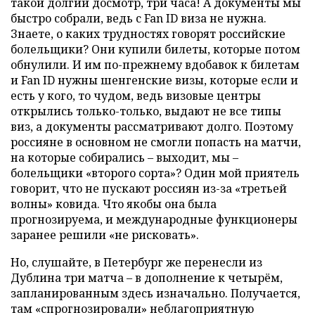
такой долгий досмотр, три часа! А документы мы
быстро собрали, ведь с Fan ID виза не нужна.
Знаете, о каких трудностях говорят российские
болельщики? Они купили билеты, которые потом
обнулили. И им по-прежнему вдобавок к билетам
и Fan ID нужны шенгенские визы, которые если и
есть у кого, то чудом, ведь визовые центры
открылись только-только, выдают не все типы
виз, а документы рассматривают долго. Поэтому
россияне в основном не смогли попасть на матчи,
на которые собирались – выходит, мы –
болельщики «второго сорта»? Один мой приятель
говорит, что не пускают россиян из-за «третьей
волны» ковида. Что якобы она была
прогнозируема, и международные функционеры
заранее решили «не рисковать».
Но, слушайте, в Петербург же перенесли из
Дублина три матча – в дополнение к четырём,
запланированным здесь изначально. Получается,
там «спрогнозировали» неблагоприятную