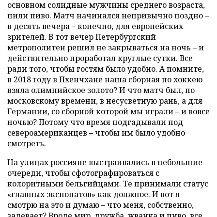
основном солидные мужчины среднего возраста,
пили пиво. Матч начинался непривычно поздно –
в десять вечера – конечно, для европейских
зрителей. В тот вечер Петербургский
метрополитен решил не закрываться на ночь – и
действительно проработал круглые сутки. Все
ради того, чтобы гостям было удобно. А помните,
в 2018 году в Пхенчхане наша сборная по хоккею
взяла олимпийское золото? И что матч был, по
московскому времени, в несусветную рань, а для
Германии, со сборной которой мы играли – и вовсе
ночью? Потому что время подгадывали под
североамериканцев – чтобы им было удобно
смотреть.
На улицах россияне выстраивались в небольшие
очереди, чтобы сфотографироваться с
колоритными бельгийцами. Те принимали статус
«главных экспонатов» как должное. И вот я
смотрю на это и думаю – что меня, собственно,
задевает? Вроде мир, дружба, жвачка и пиво, все