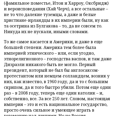
(фамильное поместье, Итон и Харроу, Оксбридж)
и вероисповедания (Хай Черч), а все остальные –
не то что далекие туземцы, а даже и белые
христиане-ирландцы в их империи были, ну как
та осетрина из Булгакова – то, да не совсем то.
Никуда их не пускали, иными словами.
То же самое касается и Америки, и даже в еще
большей степени. Америка тем более была
империей этнического – или, если угодно,
этнорелигиозного – господства васпов, и там даже
Дизраэли никакого быть не могло. Первый
президент, который не был бы англосаксом-
протестантом или немцем-голландцем, возник у
них, как известно, в 1960 году, да и то с большим
скрипом, да и того быстро убили. Потом еще один
раз – в 2008 году, теперь еще один католик – и,
собственно, все. За все 250 лет. Словом, настоящая
империя – это и есть национальное государство,
просто очень сильное и умеющее играть в
гегемонию над другими. Но не Россия.