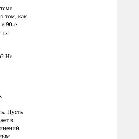
стеме
о том, как
 в 90-е
т на
ы? Не
.
ть. Пусть
ает в
чинений
мным