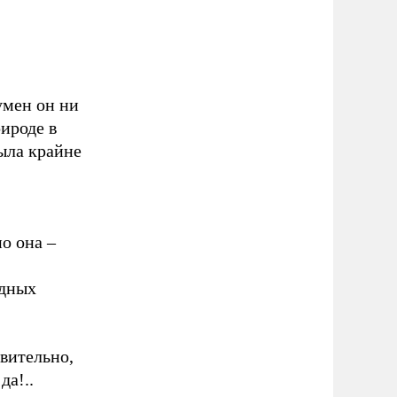
умен он ни
рироде в
ыла крайне
о она –
адных
вительно,
да!..