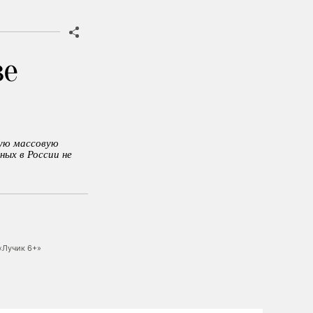
зе
ную массовую
ных в России не
«Лучик 6+»