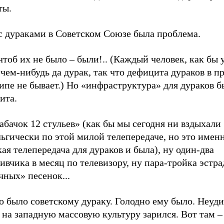
ты.
с дураками в Советском Союзе была проблема.
чтоб их не было – были!.. (Каждый человек, как бы 
 чем-нибудь да дурак, так что дефицита дураков в п
пе не бывает.) Но «инфраструктура» для дураков б
ита.
абачок 12 стульев» (как бы мы сегодня ни вздыхали
ьгически по этой милой телепередаче, но это именн
ая телепередача для дураков и была), ну один-два
ивчика в месяц по телевизору, ну пара-тройка эстр
ных» песенок...
 было советскому дураку. Голодно ему было. Неуди
 на западную массовую культуру зарился. Вот там – 