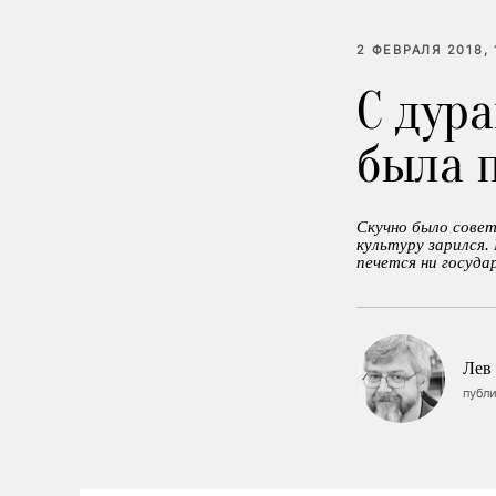
2 ФЕВРАЛЯ 2018, 
C дур
была 
Скучно было совет
культуру зарился. 
печется ни госуда
Лев
публ