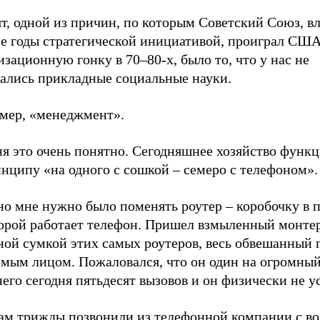
т, одной из причин, по которым Советский Союз, в
-е годы стратегической инициативой, проиграл СШ
зационную гонку в 70–80-х, было то, что у нас не
вались прикладные социальные науки.
мер, «менеджмент».
ня это очень понятно. Сегодняшнее хозяйство функ
нципу «на одного с сошкой – семеро с телефоном».
но мне нужно было поменять роутер – коробочку в 
торой работает телефон. Пришел взмыленный монтер
ной сумкой этих самых роутеров, весь обвешанный 
юмым лицом. Пожаловался, что он один на огромный
него сегодня пятьдесят вызовов и он физически не ус
нам трижды позвонили из телефонной компании с в