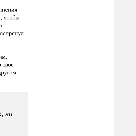
олнения
о, чтобы
и
воспрянул
ым,
в свое
другом
, ни