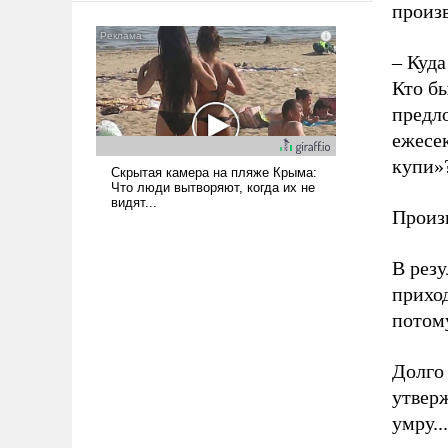
произв
– Куда
Кто б
предл
ежесек
купи»
Произв
В резу
приход
потому
Долго
утверж
умру...