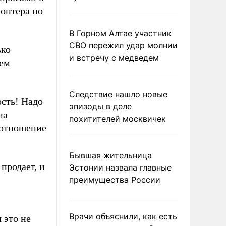
онтера по
В Горном Алтае участник
СВО пережил удар молнии
ько
и встречу с медведем
ием
Следствие нашло новые
ость! Надо
эпизоды в деле
на
похитителей москвичек
оотношение
Бывшая жительница
продает, и
Эстонии назвала главные
преимущества России
Врачи объяснили, как есть
 это не