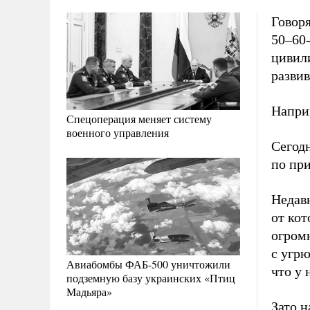
Говоря
50–60
цивили
разви
Напри
Спецоперация меняет систему
военного управления
Сегод
по при
Недав
от ко
огром
с угр
Авиабомбы ФАБ-500 уничтожили
что у 
подземную базу украинских «Птиц
Мадьяра»
Зато 