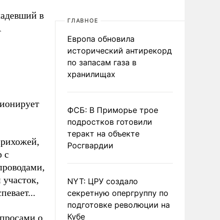
ладевший в
ГЛАВНОЕ
А
Европа обновила
исторический антирекорд
по запасам газа в
хранилищах
ционирует
ФСБ: В Приморье трое
подростков готовили
теракт на объекте
прихожей,
Росгвардии
 с
проводами,
 участок,
NYT: ЦРУ создало
певает...
секретную опергруппу по
подготовке революции на
Кубе
опросами о