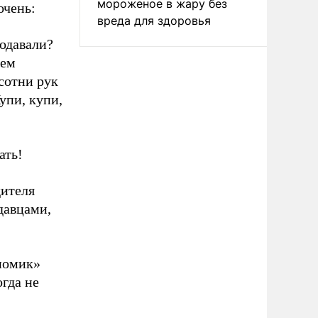
мороженое в жару без
очень:
вреда для здоровья
родавали?
ием
сотни рук
упи, купи,
ать!
дителя
давцами,
номик»
огда не