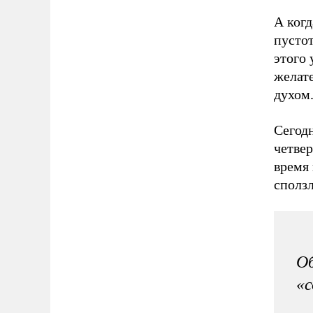
А когд
пустот
этого 
желате
духом.
Сегодн
четвер
время 
сполз
Об
«с