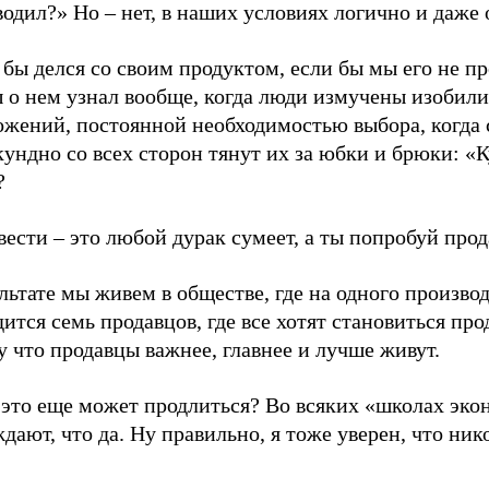
одил?» Но – нет, в наших условиях логично и даже 
 бы делся со своим продуктом, если бы мы его не п
ы о нем узнал вообще, когда люди измучены изобил
ожений, постоянной необходимостью выбора, когда 
ундно со всех сторон тянут их за юбки и брюки: «К
?
ести – это любой дурак сумеет, а ты попробуй прод
льтате мы живем в обществе, где на одного произво
ится семь продавцов, где все хотят становиться про
 что продавцы важнее, главнее и лучше живут.
 это еще может продлиться? Во всяких «школах эко
дают, что да. Ну правильно, я тоже уверен, что ник