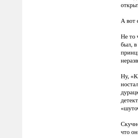
откры
А вот 
Не то 
был, в
принци
неразв
Ну, «К
ностал
дурацк
детект
«шуточ
Скучно
что он