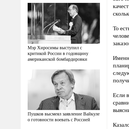
качес
скольк
То ест
челов
заказо
Мэр Хиросимы выступил с
критикой России в годовщину
Именно
американской бомбардировки
плани
следу
получи
Если в
сравни
выясни
Пушков высмеял заявление Вайкуле
о готовности воевать с Россией
Казало