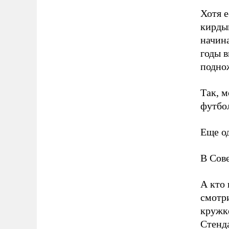
Хотя е
кирдык
начина
годы в
поднож
Так, м
футбо
Еще о
В Сове
А кто 
смотри
кружк
Стенда