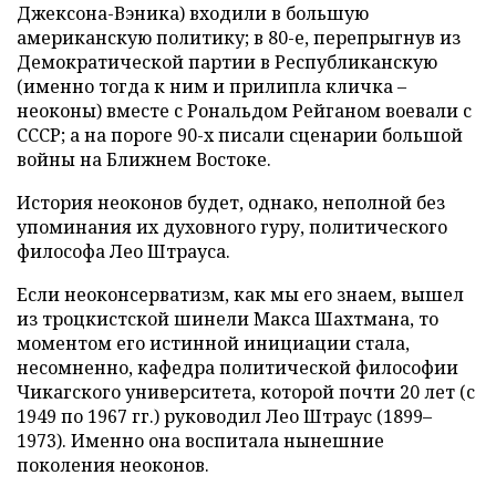
Джексона-Вэника) входили в большую
американскую политику; в 80-е, перепрыгнув из
Демократической партии в Республиканскую
(именно тогда к ним и прилипла кличка –
неоконы) вместе с Рональдом Рейганом воевали с
СССР; а на пороге 90-х писали сценарии большой
войны на Ближнем Востоке.
История неоконов будет, однако, неполной без
упоминания их духовного гуру, политического
философа Лео Штрауса.
Если неоконсерватизм, как мы его знаем, вышел
из троцкистской шинели Макса Шахтмана, то
моментом его истинной инициации стала,
несомненно, кафедра политической философии
Чикагского университета, которой почти 20 лет (с
1949 по 1967 гг.) руководил Лео Штраус (1899–
1973). Именно она воспитала нынешние
поколения неоконов.