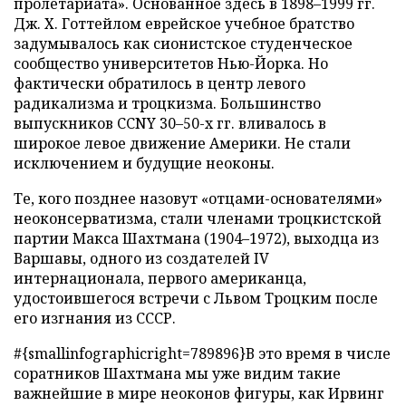
пролетариата». Основанное здесь в 1898–1999 гг.
Дж. Х. Готтейлом еврейское учебное братство
задумывалось как сионистское студенческое
сообщество университетов Нью-Йорка. Но
фактически обратилось в центр левого
радикализма и троцкизма. Большинство
выпускников CCNY 30–50-х гг. вливалось в
широкое левое движение Америки. Не стали
исключением и будущие неоконы.
Те, кого позднее назовут «отцами-основателями»
неоконсерватизма, стали членами троцкистской
партии Макса Шахтмана (1904–1972), выходца из
Варшавы, одного из создателей IV
интернационала, первого американца,
удостоившегося встречи с Львом Троцким после
его изгнания из СССР.
#{smallinfographicright=789896}В это время в числе
соратников Шахтмана мы уже видим такие
важнейшие в мире неоконов фигуры, как Ирвинг