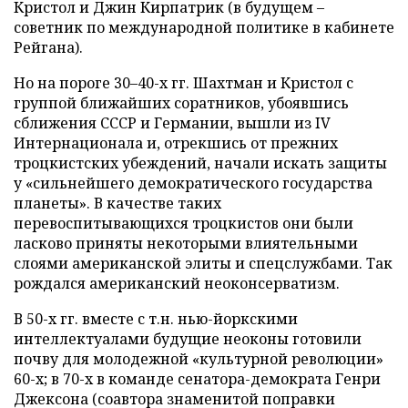
Кристол и Джин Кирпатрик (в будущем –
советник по международной политике в кабинете
Рейгана).
Но на пороге 30–40-х гг. Шахтман и Кристол с
группой ближайших соратников, убоявшись
сближения СССР и Германии, вышли из IV
Интернационала и, отрекшись от прежних
троцкистских убеждений, начали искать защиты
у «сильнейшего демократического государства
планеты». В качестве таких
перевоспитывающихся троцкистов они были
ласково приняты некоторыми влиятельными
слоями американской элиты и спецслужбами. Так
рождался американский неоконсерватизм.
В 50-х гг. вместе с т.н. нью-йоркскими
интеллектуалами будущие неоконы готовили
почву для молодежной «культурной революции»
60-х; в 70-х в команде сенатора-демократа Генри
Джексона (соавтора знаменитой поправки