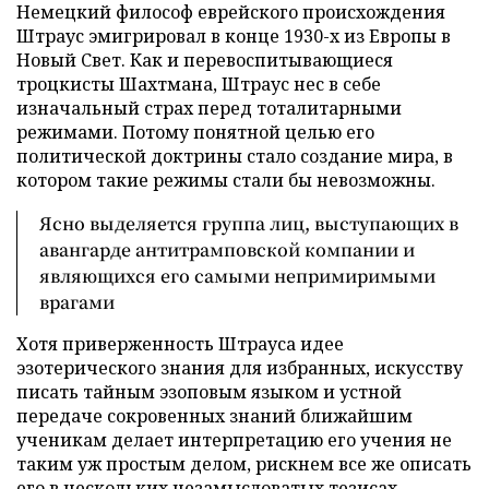
Немецкий философ еврейского происхождения
Штраус эмигрировал в конце 1930-х из Европы в
Новый Свет. Как и перевоспитывающиеся
троцкисты Шахтмана, Штраус нес в себе
изначальный страх перед тоталитарными
режимами. Потому понятной целью его
политической доктрины стало создание мира, в
котором такие режимы стали бы невозможны.
Ясно выделяется группа лиц, выступающих в
авангарде антитрамповской компании и
являющихся его самыми непримиримыми
врагами
Хотя приверженность Штрауса идее
эзотерического знания для избранных, искусству
писать тайным эзоповым языком и устной
передаче сокровенных знаний ближайшим
ученикам делает интерпретацию его учения не
таким уж простым делом, рискнем все же описать
его в нескольких незамысловатых тезисах.