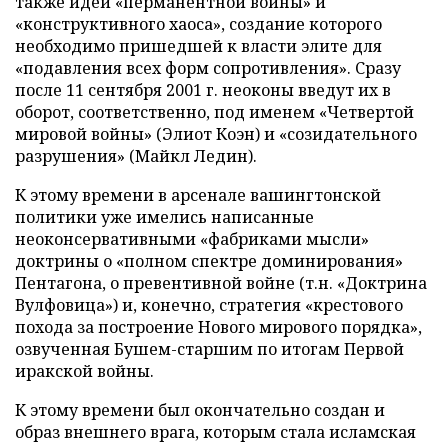
также идеи «перманентной войны» и
«конструктивного хаоса», создание которого
необходимо пришедшей к власти элите для
«подавления всех форм сопротивления». Сразу
после 11 сентября 2001 г. неоконы введут их в
оборот, соответственно, под именем «Четвертой
мировой войны» (Элиот Коэн) и «созидательного
разрушения» (Майкл Ледин).
К этому времени в арсенале вашингтонской
политики уже имелись написанные
неоконсервативными «фабриками мысли»
доктрины о «полном спектре доминирования»
Пентагона, о превентивной войне (т.н. «Доктрина
Вулфовица») и, конечно, стратегия «крестового
похода за построение Нового мирового порядка»,
озвученная Бушем-старшим по итогам Первой
иракской войны.
К этому времени был окончательно создан и
образ внешнего врага, которым стала исламская