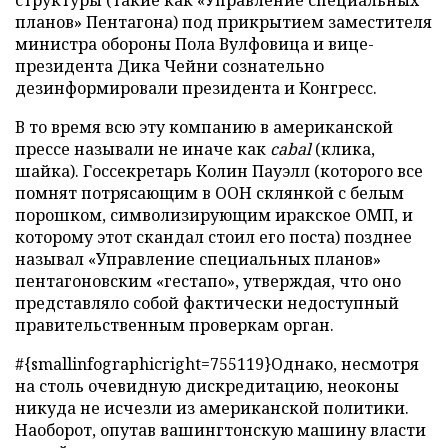
структуры (такие как «Управление специальных
планов» Пентагона) под прикрытием заместителя
министра обороны Пола Вулфовица и вице-
президента Дика Чейни сознательно
дезинформировали президента и Конгресс.
В то время всю эту компанию в американской
прессе называли не иначе как
cabal
(клика,
шайка). Госсекретарь Колин Пауэлл (которого все
помнят потрясающим в ООН склянкой с белым
порошком, символизирующим иракское ОМП, и
которому этот скандал стоил его поста) позднее
называл «Управление специальных планов»
пентагоновским «гестапо», утверждая, что оно
представляло собой фактически недоступный
правительственным проверкам орган.
#{smallinfographicright=755119}Однако, несмотря
на столь очевидную дискредитацию, неоконы
никуда не исчезли из американской политики.
Наоборот, опутав вашингтонскую машину власти