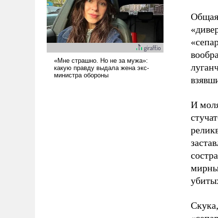
Общая
«диве
«сепар
вообр
луганч
взявши
И моля
стучат
реликв
заста
состр
мирны
убиты
Скука