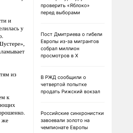
проверить «Яблоко»
перед выборами
ти и
елилась у
Пост Дмитриева о гибели
ю.
Европы из-за мигрантов
Шустере»,
собрал миллион
аламывает
просмотров в X
етям из
В РЖД сообщили о
четвертой попытке
продать Рижский вокзал
ем к
гающих
орошенко.
Российские синхронистки
т же
завоевали золото на
чемпионате Европы