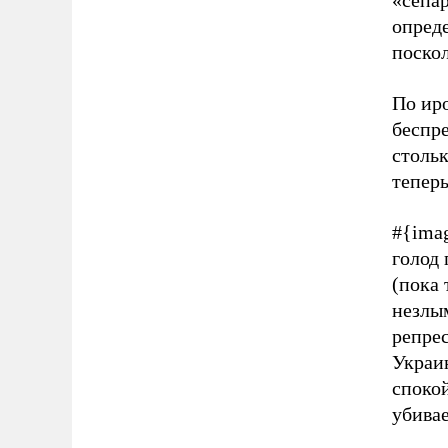
«сепар
опред
поскол
По ир
беспр
столь
теперь
#{ima
голод
(пока
незлы
репре
Украи
споко
убивае