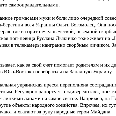
удто самооправдательными.
анное гримасами муки и боли лицо очередной совес
и-берегини всея Украины Ольги Богомолец. Она пос
ра», где и горит нечеловеческой, неземной скорбь
ская поп-певица Руслана Лыжичко тоже живет на «
дывая в телекамеры наигранно скорбным личиком. З
зывает, как за свой счет помогает родителям и их д
ов Юго-Востока перебраться на Западную Украину.
альная украинская пресса переполнена сострадани
стным. Регулярно рапортует о «диверсантах», пося
и липкими лапами на самое святое. Например, на П
угие объекты народного хозяйства. Впрочем, их ту
ичают и хватают за руку народные герои Майдана.