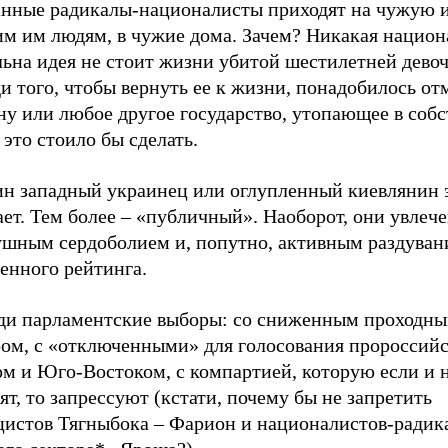
нные радикалы-националисты приходят на чужую 
им им людям, в чужие дома. Зачем? Никакая национ
ьна идея не стоит жизни убитой шестилетней девоч
и того, чтобы вернуть ее к жизни, понадобилось от
ну или любое другое государство, утопающее в соб
 это стоило бы сделать.
ин западный украинец или оглупленный киевлянин 
ет. Тем более – «публичный». Наоборот, они увлеч
ушным сердоболием и, попутно, активным раздуван
енного рейтинга.
ди парламентские выборы: со сниженным проходн
ром, с «отключенными» для голосования пророссий
м и Юго-Востоком, с компартией, которую если и 
ят, то запрессуют (кстати, почему бы не запретить
цистов Тягныбока – Фарион и националистов-радик