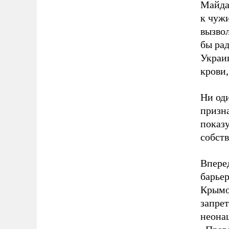
Майда
к чуж
вызвол
бы рад
Украи
крови,
Ни од
призна
показ
собств
Впере
барье
Крымо
запрет
неона