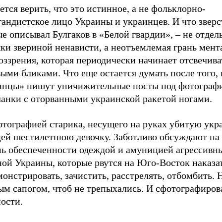
ется верить, что это истинное, а не фольклорно-
андистское лицо Украины и украинцев. И что зверс
е описывал Булгаков в «Белой гвардии», – не отдел
ки звериной ненависти, а неотъемлемая грань мент
ззрения, которая периодически начинает отсвечива
ыми бликами. Что еще остается думать после того, 
инцы» пишут уничижительные посты под фотограф
чанки с оторванными украинской ракетой ногами.
отографией старика, несущего на руках убитую укр
цей шестилетнюю девочку. Заботливо обсуждают на
нь обеспеченности одеждой и амуницией агрессивны
ой Украины, которые рвутся на Юго-Восток наказат
онстрировать, зачистить, расстрелять, отбомбить. 
ым сапогом, чтоб не трепыхались. И сфотографиров
ости.