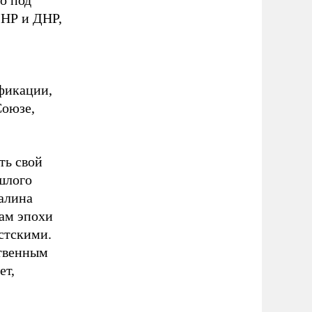
о под
ЛНР и ДНР,
фикации,
Союзе,
ть свой
шлого
алина
ам эпохи
стскими.
ственным
ет,