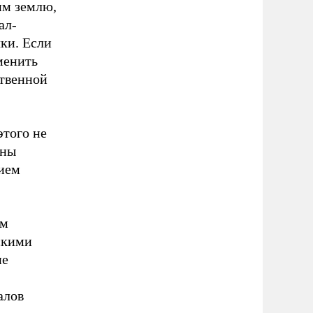
им землю,
ал-
ки. Если
менить
ственной
этого не
ены
ием
ым
скими
не
алов