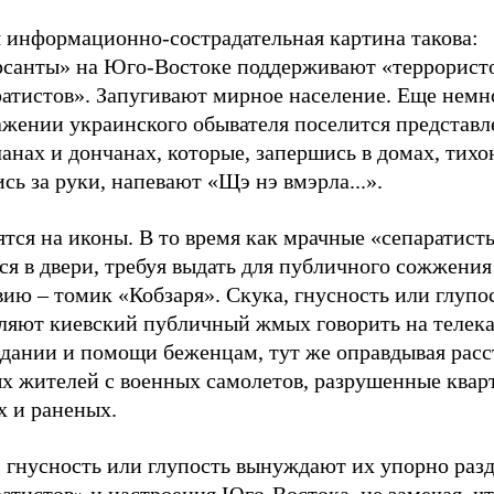
 информационно-сострадательная картина такова:
рсанты» на Юго-Востоке поддерживают «террорист
атистов». Запугивают мирное население. Еще немно
ажении украинского обывателя поселится представл
анах и дончанах, которые, запершись в домах, тихо
сь за руки, напевают «Щэ нэ вмэрла...».
тся на иконы. В то время как мрачные «сепаратист
ся в двери, требуя выдать для публичного сожжени
ию – томик «Кобзаря». Скука, гнусность или глупо
вляют киевский публичный жмых говорить на телек
адании и помощи беженцам, тут же оправдывая рас
х жителей с военных самолетов, разрушенные квар
х и раненых.
, гнусность или глупость вынуждают их упорно раз