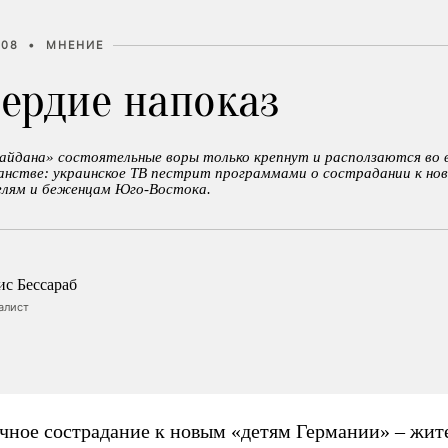
:08
•
МНЕНИЕ
ердие напоказ
айдана» состоятельные воры только крепнут и расползаются во в
анстве: украинское ТВ пестрит программами о сострадании к но
лям и беженцам Юго-Востока.
ис Бессараб
алист
чное сострадание к новым «детям Германии» – жит