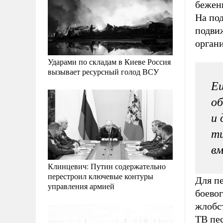
бежен
На под
подви
орган
Ударами по складам в Киеве Россия
вызывает ресурсный голод ВСУ
Ещ
об
и 
ти
в
Клинцевич: Путин содержательно
перестроил ключевые контуры
Для п
управления армией
боевог
жлобст
ТВ пе