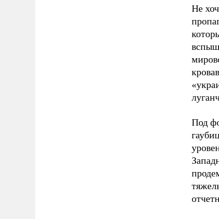
Не хоч
пропаг
которы
вспыш
мирово
кровав
«укра
луган
Под ф
гауби
урове
Западн
продем
тяжел
отчетн