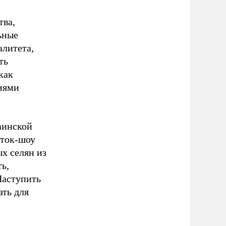
тва,
ьные
алитета,
ть
как
иями
аинской
 ток-шоу
х селян из
ь,
Наступить
ать для