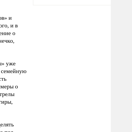
ов» и
го, и в
ение о
нечко,
ы» уже
я семейную
сть
амеры о
стрелы
тиры,
делять