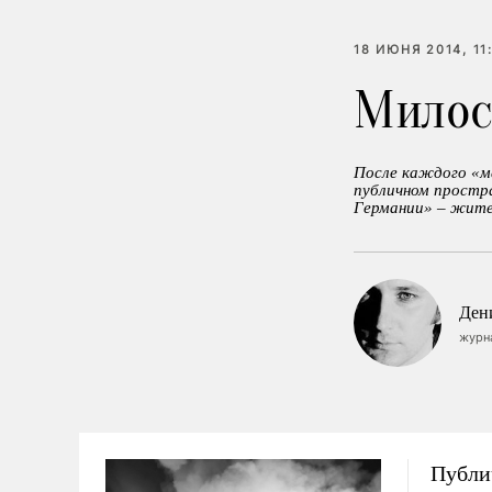
18 ИЮНЯ 2014, 11
Милос
После каждого «м
публичном простр
Германии» – жите
Ден
журн
Публи