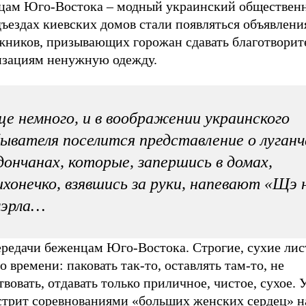
цам Юго-Востока – модный украинский общественн
ъездах киевских домов стали появляться объявлени
жников, призывающих горожан сдавать благотвори
изациям ненужную одежду.
е немного, и в воображении украинского
ывателя поселится представление о луган
дончанах, которые, запершись в домах,
хонечко, взявшись за руки, напевают «Щэ 
мэрла…
ередачи беженцам Юго-Востока. Строгие, сухие лис
о времени: паковать так-то, оставлять там-то, не
вовать, отдавать только приличное, чистое, сухое. 
стрит соревнованиями «больших женских сердец» на