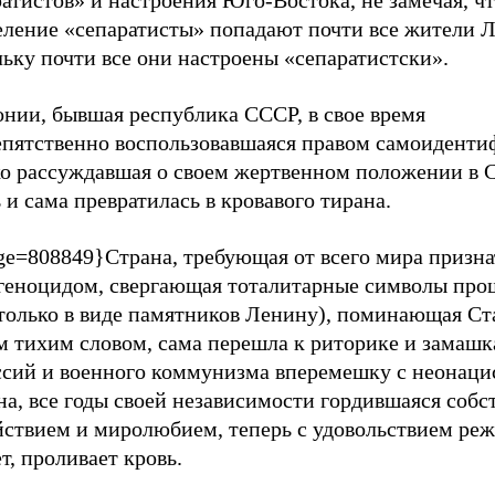
атистов» и настроения Юго-Востока, не замечая, чт
еление «сепаратисты» попадают почти все жители 
ьку почти все они настроены «сепаратистски».
онии, бывшая республика СССР, в свое время
епятственно воспользовавшаяся правом самоиденти
ко рассуждавшая о своем жертвенном положении в 
 и сама превратилась в кровавого тирана.
ge=808849}Страна, требующая от всего мира призна
 геноцидом, свергающая тоталитарные символы про
 только в виде памятников Ленину), поминающая Ст
м тихим словом, сама перешла к риторике и замашк
ссий и военного коммунизма вперемешку с неонаци
на, все годы своей независимости гордившаяся соб
йствием и миролюбием, теперь с удовольствием реж
т, проливает кровь.