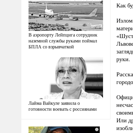
Как б
Излом
матер
В аэропорту Лейпцига сотрудник
«Шусте
наземной службы руками поймал
Львов
БПЛА со взрывчаткой
загля
руки.
Расска
город
Офици
Лайма Вайкуле заявила о
несча
готовности воевать с россиянами
своим
Или др
изобл