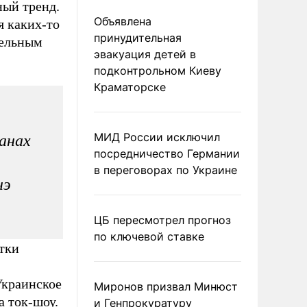
ый тренд.
Объявлена
я каких-то
принудительная
тельным
эвакуация детей в
подконтрольном Киеву
Краматорске
МИД России исключил
чанах
посредничество Германии
в переговорах по Украине
нэ
ЦБ пересмотрел прогноз
по ключевой ставке
тки
Украинское
Миронов призвал Минюст
 ток-шоу.
и Генпрокуратуру