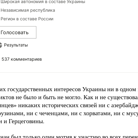
Широкая автономия в составе Украины
Независимая республика
Регион в составе России
Голосовать
Результаты
537 комментариев
их государственных интересов Украины ни в одном 
ктов не было и быть не могло. Как и не существова
инцев» никаких исторических связей ни с азербайд
рузинами, ни с чеченцами, ни с хорватами, ни с му
и и Герцеговины.
чан был только один мотив к участию во всех пере