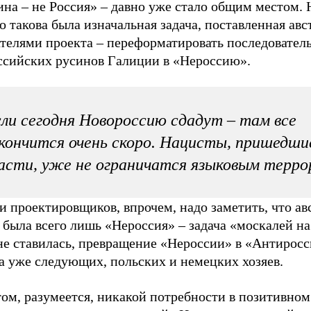
на – не Россия» – давно уже стало общим местом. 
 такова была изначальная задача, поставленная ав
ателями проекта – переформатировать последовател
ссийских русинов Галиции в «Нероссию».
ли сегодня Новороссию сдадут – там все
кончится очень скоро. Нацисты, пришедши
асти, уже не ограничатся языковым терро
и проектировщиков, впрочем, надо заметить, что а
 была всего лишь «Нероссия» – задача «москалей н
 не ставилась, превращение «Нероссии» в «Антирос
а уже следующих, польских и немецких хозяев.
ом, разумеется, никакой потребности в позитивном