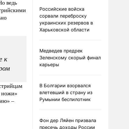
Но ведь
Российские войска
стрийскими
сорвали переброску
ьно
украинских резервов в
Харьковской области
Медведев предрек
Зеленскому скорый финал
е к
карьеры
ром
встрийцам
В Болгарии взорвался
влетевший в страну из
а ножи»
Румынии беспилотник
сию» –
Фон дер Ляйен призвала
пресечь доходы России