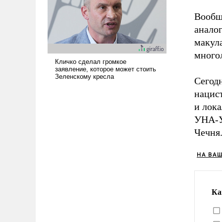
Вообщ
аналог
макула
много
Сегод
нацис
и лок
УНА-У
Чечня.
НА ВА
Ка