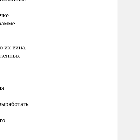
чке
грамме
о их вина,
раженных
ая
выработать
го