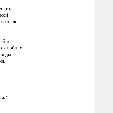
еских
йной
 и после
ей и
сех войнах
тряды
ия,
са»?