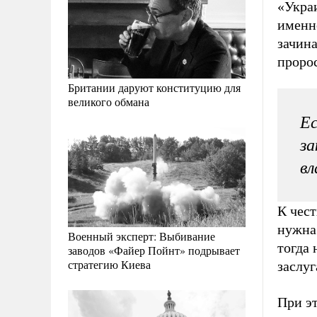
«Украи
именно
зачин
проро
Британии даруют конституцию для
великого обмана
Ес
за
вл
К чест
нужна
Военный эксперт: Выбивание
тогда
заводов «Файер Пойнт» подрывает
стратегию Киева
заслуг
При эт