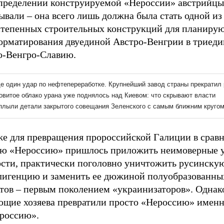
пределении конструируемой «Нероссии» австрийцы
вали – она всего лишь должна была стать одной из
степенных строительных конструкций для планиру
орматирования двуединой Австро-Венгрии в триед
о-Венгро-Славию.
же для превращения пророссийской Галиции в срав
ю «Нероссию» пришлось приложить неимоверные у
ости, практически поголовно уничтожить русинску
лигенцию и заменить ее дюжиной полуобразованны
атов – первым поколением «украинизаторов». Однак
ющие хозяева превратили просто «Нероссию» именн
россию».