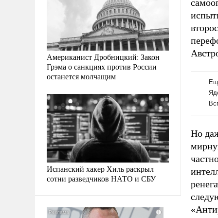
самоо
испыты
второ
переф
Австр
Американист Дробницкий: Закон
Грэма о санкциях против России
останется молчащим
Но да
мирну
частн
Испанский хакер Хиль раскрыл
интел
сотни разведчиков НАТО и СБУ
ренег
следу
«Анти