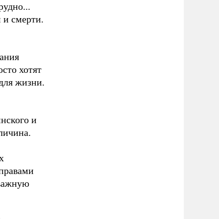
удно...
и и смерти.
вания
осто хотят
для жизни.
нского и
личина.
х
 правами
 важную