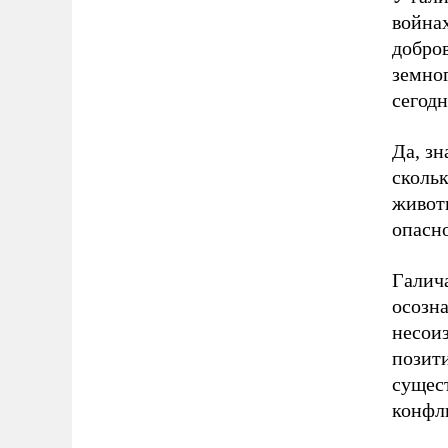
война
добров
земног
сегод
Да, зн
скольк
живот
опасн
Галич
осозн
несоиз
позит
сущес
конфли