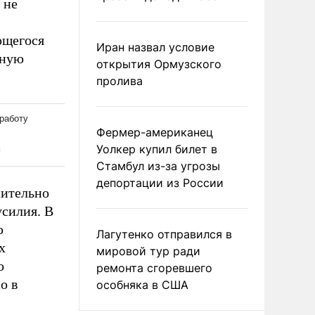
 не
ющегося
Иран назвал условие
иную
открытия Ормузского
пролива
Фермер-американец
Уолкер купил билет в
Стамбул из-за угрозы
депортации из России
нительно
силия. В
ю
Лагутенко отправился в
х
мировой тур ради
о
ремонта сгоревшего
о в
особняка в США