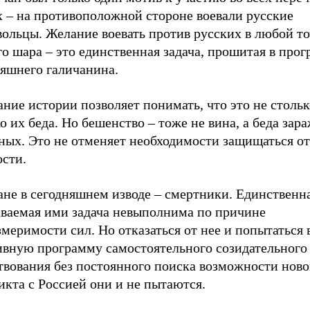
х – на противоположной стороне воевали русские
ольцы. Желание воевать против русских в любой то
о шара – это единственная задача, прошитая в про
няшнего галичанина.
ание истории позволяет понимать, что это не стольк
о их беда. Но бешенство – тоже не вина, а беда за
ных. Это не отменяет необходимости защищаться от
ости.
ане в сегодняшнем изводе – смертники. Единственн
аваемая ими задача невыполнима по причине
меримости сил. Но отказаться от нее и попытаться 
ивную программу самостоятельного созидательного
твования без постоянного поиска возможности ново
кта с Россией они и не пытаются.