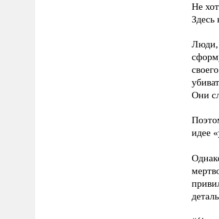
Не хот
Здесь 
Люди,
сформ
своего
убиват
Они с
Поэто
идее «
Однако
мертв
приви
детал