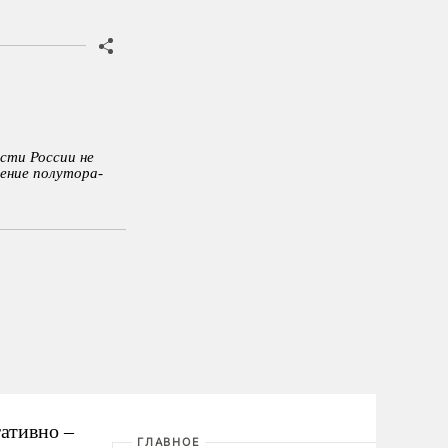
асти России не
ение полутора-
ативно –
ГЛАВНОЕ