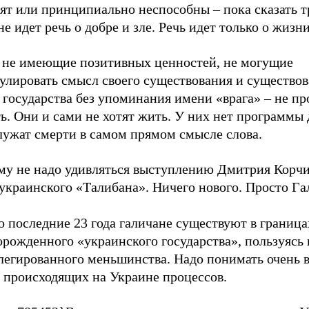
ят или принципиально неспособны – пока сказать тр
не идет речь о добре и зле. Речь идет только о жизн
 не имеющие позитивных ценностей, не могущие
улировать смысл своего существования и существо
 государства без упоминания имени «врага» – не пр
ь. Они и сами не хотят жить. У них нет программы 
лужат смерти в самом прямом смысле слова.
му не надо удивляться выступлению Дмитрия Корчи
украинского «Талибана». Ничего нового. Просто Га
 последние 23 года галичане существуют в граница
орожденного «украинского государства», пользуясь
легированного меньшинства. Надо понимать очень
ь происходящих на Украине процессов.