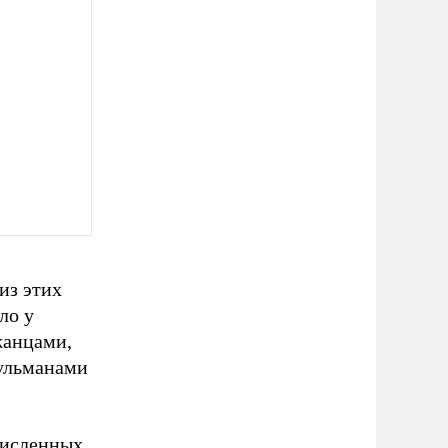
из этих
ло у
жанцами,
сульманами
численных