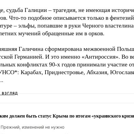
е, судьба Галиции – трагедия, не имеющая историч
ов. Что-то подобное описывается только в фентези
туре – эльфы, попавшие в руки Черного властелина
летних мучений обращенные им в орков.
няшняя Галичина сформирована межвоенной Польш
тской Германией. И это именно «Антироссия». Во в
альных конфликтах 90-х годов принимали участие о
НСО*: Карабах, Приднестровье, Абхазия, Югослав
..
Ш ВЗГЛЯД
ким должен быть статус Крыма по итогам «украинского кризи
Прежний, изменений не нужно