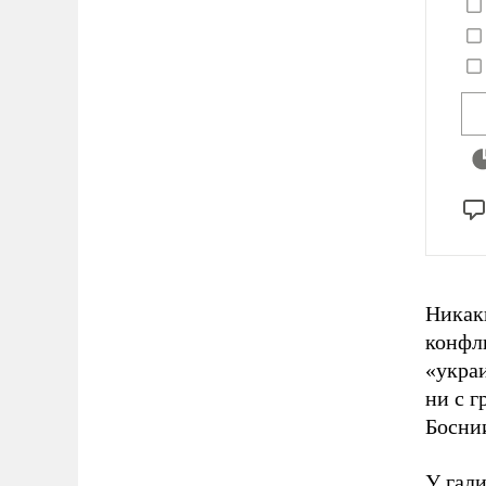
Никак
конфли
«укра
ни с г
Босни
У гали