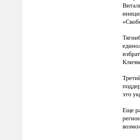
Витал
иници
«Своб
Тягниб
едино
избрат
Кличко
Третий
поддер
это ук
Еще р
регион
возмо