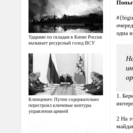
Попыт
#{big
очеред
одна и
Ударами по складам в Киеве Россия
вызывает ресурсный голод ВСУ
На
ин
ор
1. Бер
Клинцевич: Путин содержательно
интер
перестроил ключевые контуры
управления армией
2 На 
майда