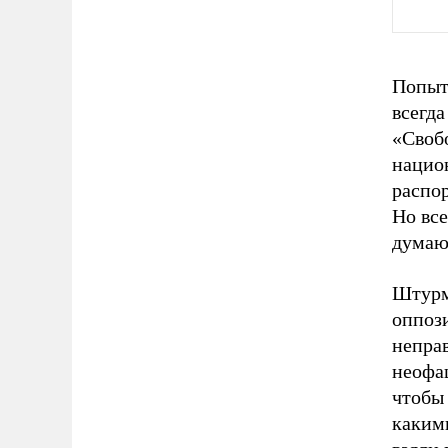
Попыт
всегд
«Своб
нацио
распор
Но все
думаю,
Штурм 
оппоз
непра
неофаш
чтобы 
каким