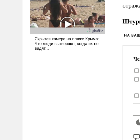
отраж
Штур
НА ВА
Че