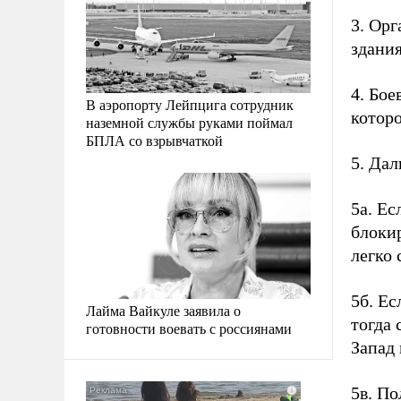
3. Ор
здани
4. Бое
В аэропорту Лейпцига сотрудник
котор
наземной службы руками поймал
БПЛА со взрывчаткой
5. Дал
5а. Ес
блокир
легко 
5б. Ес
Лайма Вайкуле заявила о
тогда 
готовности воевать с россиянами
Запад 
5в. По