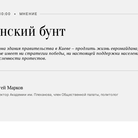
10:00
•
МНЕНИЕ
нский бунт
рма здания правительства в Киеве – продлить жизнь евромайдана
не имеет ни стратегии победы, ни настоящей поддержки населени
сленности протестов.
гей Марков
ктор Академии им. Плеханова, член Общественной палаты, политолог