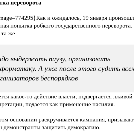
ка переворота
image=774295}Как и ожидалось, 19 января произошл
ная попытка робкого государственного переворота.
 та же.
до выдержать паузу, организовать
форматаку. А уже после этого судить все
ганизаторов беспорядков
ется какое-то действие власти, подвергается лживой
претации, подается как применение насилия.
этом основании раскручивается кампания, призываю
н демонстранты защитить демократию.