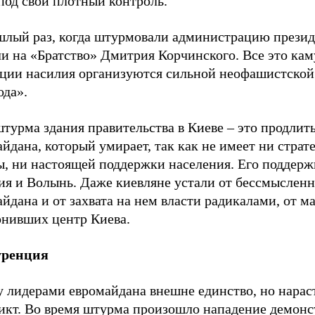
под свой плотный контроль.
шлый раз, когда штурмовали администрацию президе
ли на «Братство» Дмитрия Корчинского. Все это ка
кции насилия организуются сильной неофашистской
ода».
турма здания правительства в Киеве – это продлит
йдана, который умирает, так как не имеет ни страт
ы, ни настоящей поддержки населения. Его поддерж
ия и Волынь. Даже киевляне устали от бессмыслен
йдана и от захвата на нем власти радикалами, от м
онивших центр Киева.
уренция
 лидерами евромайдана внешне единство, но нарас
икт. Во время штурма произошло нападение демонс