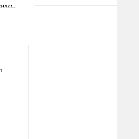
силия.
)