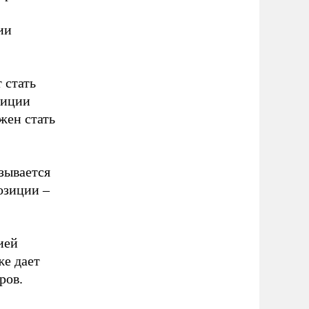
ии
 стать
зиции
жен стать
зывается
озиции –
ией
же дает
ров.