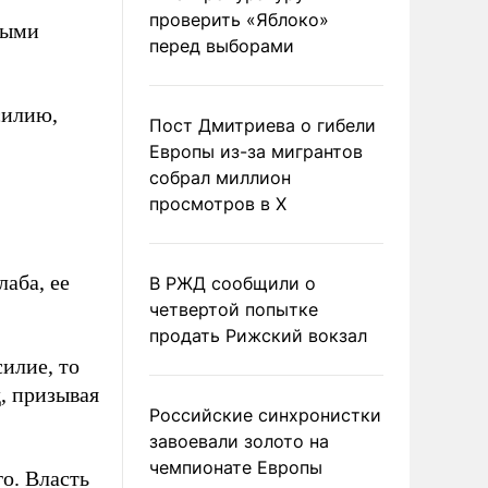
проверить «Яблоко»
ными
перед выборами
силию,
Пост Дмитриева о гибели
Европы из-за мигрантов
собрал миллион
просмотров в X
лаба, ее
В РЖД сообщили о
четвертой попытке
продать Рижский вокзал
силие, то
д, призывая
Российские синхронистки
завоевали золото на
чемпионате Европы
о. Власть