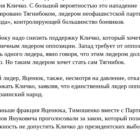
ия Кличко. С большой вероятностью это нападение
ировано Тягнибоком, лидером неофашистской парт
ода», контролирующей большинство боевиков.
оку надо снизить поддержку Кличко, который хочет
личным лидером оппозиции. Запад требует от оппо
ь одного лидера, явно говоря, что этим лидером дол
. Но таким лидером хочет стать сам Тягнибок.
 лидер, Яценюк, также, несмотря на давление, отка
жать Кличко, заявляя, что единственный лидер опп
раинский народ.
аньше фракция Яценюка, Тимошенко вместе с Парт
ов Януковича проголосовали за закон, который поз
жность не допустить Кличко до президентских выбо