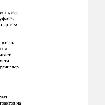
нта, все
муфляж.
 партией
ь жизнь
егии
ивает
ности
аргиналов,
тает
трантов на