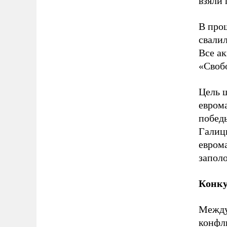
взяли 
В про
свали
Все а
«Своб
Цель ш
еврома
побед
Галиц
еврома
запол
Конк
Между
конфл