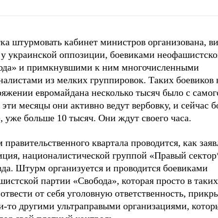
ка штурмовать кабинет министров организована, ви
а у украинской оппозиции, боевиками неофашистско
ода» и примкнувшими к ним многочисленными
налистами из мелких группировок. Таких боевиков 
яжении евромайдана несколько тысяч было с самого
 эти месяцы они активно ведут вербовку, и сейчас б
 уже больше 10 тысяч. Они ждут своего часа.
правительственного квартала проводится, как заяв
иция, националистической группой «Правый сектор
вда. Штурм организуется и проводится боевиками
истской партии «Свобода», которая просто в таких
отвести от себя уголовную ответственность, прикр
и-то другими ультраправыми организациями, котор