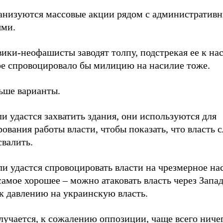
ганизуются массовые акции рядом с административ
ями.
вики-неофашисты заводят толпу, подстрекая ее к на
ое спровоцировало бы милицию на насилие тоже.
ьше варианты.
ли удастся захватить здания, они используются для
ования работы власти, чтобы показать, что власть с
свалить.
ли удастся спровоцировать власти на чрезмерное на
самое хорошее – можно атаковать власть через Запа
к давлению на украинскую власть.
лучается, к сожалению оппозиции, чаще всего ничег