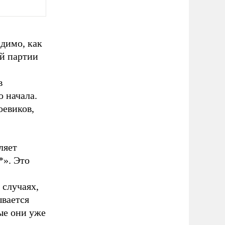
димо, как
й партии
в
 начала.
оевиков,
ляет
*». Это
 случаях,
ывается
ые они уже