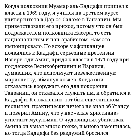
Когда полковник Муамар аль-Каддафи пришел к
власти в 1969 году, я учился на третьем курсе
университета в Дар-эс-Саламе в Танзании. Мы
приветствовали его приход, потому что он был
подражателем полковника Насера, то есть
националистом и пан-арабистом. Нам это
импонировало. Но вскоре у африканцев
появились к Каддафи серьезные претензии.
Изверг Иди Амин, придя к власти в 1971 году при
поддержке Великобритании и Израиля,
думавших, что используют невежественную
марионетку, обманул хозяев. Когда они
отказались вооружать его для покорения
Танзании, он отказался служить им, и обратился к
Каддафи. К сожалению, тот был еще слишком
неопытен, практически ничего не знал об Уганде
и поверил Амину, что у нас «злые христиане»
угнетают мусульман. О чудовищных убийствах
Амина он узнал много позже, и много изменилось,
но тогда Каддафи без раздумий бросился