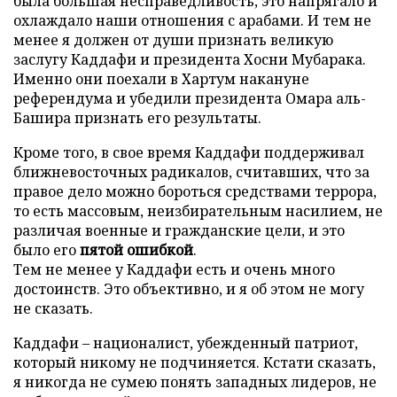
была большая несправедливость, это напрягало и
охлаждало наши отношения с арабами. И тем не
менее я должен от души признать великую
заслугу Каддафи и президента Хосни Мубарака.
Именно они поехали в Хартум накануне
референдума и убедили президента Омара аль-
Башира признать его результаты.
Кроме того, в свое время Каддафи поддерживал
ближневосточных радикалов, считавших, что за
правое дело можно бороться средствами террора,
то есть массовым, неизбирательным насилием, не
различая военные и гражданские цели, и это
было его
пятой ошибкой
.
Тем не менее у Каддафи есть и очень много
достоинств. Это объективно, и я об этом не могу
не сказать.
Каддафи – националист, убежденный патриот,
который никому не подчиняется. Кстати сказать,
я никогда не сумею понять западных лидеров, не