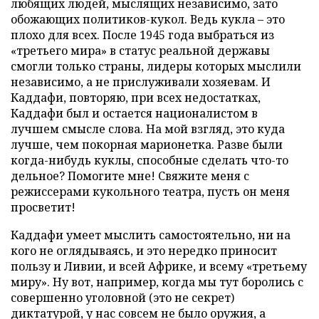
любящих людей, мыслящих независимо, зато
обожающих политиков-кукол. Ведь кукла – это
плохо для всех. После 1945 года выбраться из
«третьего мира» в статус реальной державы
смогли только страны, лидеры которых мыслили
независимо, а не прислуживали хозяевам. И
Каддафи, повторяю, при всех недостатках,
Каддафи был и остается националистом в
лучшем смысле слова. На мой взгляд, это куда
лучше, чем покорная марионетка. Разве были
когда-нибудь куклы, способные сделать что-то
дельное? Помогите мне! Свяжите меня с
режиссерами кукольного театра, пусть он меня
просветит!
Каддафи
умеет мыслить самостоятельно, ни на
кого не оглядываясь, и это нередко приносит
пользу и Ливии, и всей Африке, и всему «третьему
миру». Ну вот, например, когда мы тут боролись с
совершенно уголовной (это не секрет)
диктатурой, у нас совсем не было оружия, а