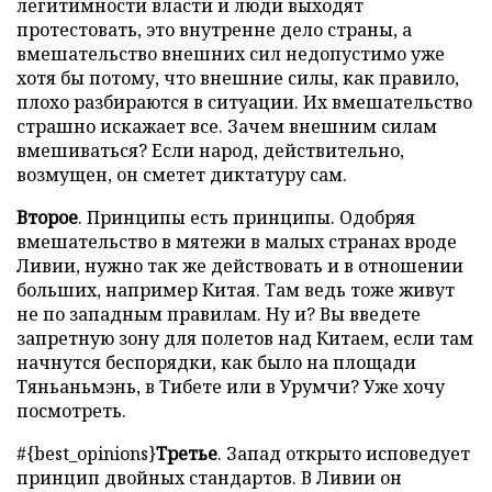
легитимности власти и люди выходят
протестовать, это внутренне дело страны, а
вмешательство внешних сил недопустимо уже
хотя бы потому, что внешние силы, как правило,
плохо разбираются в ситуации. Их вмешательство
страшно искажает все. Зачем внешним силам
вмешиваться? Если народ, действительно,
возмущен, он сметет диктатуру сам.
Второе
. Принципы есть принципы. Одобряя
вмешательство в мятежи в малых странах вроде
Ливии, нужно так же действовать и в отношении
больших, например Китая. Там ведь тоже живут
не по западным правилам. Ну и? Вы введете
запретную зону для полетов над Китаем, если там
начнутся беспорядки, как было на площади
Тяньаньмэнь, в Тибете или в Урумчи? Уже хочу
посмотреть.
#{best_opinions}
Третье
. Запад открыто исповедует
принцип двойных стандартов. В Ливии он