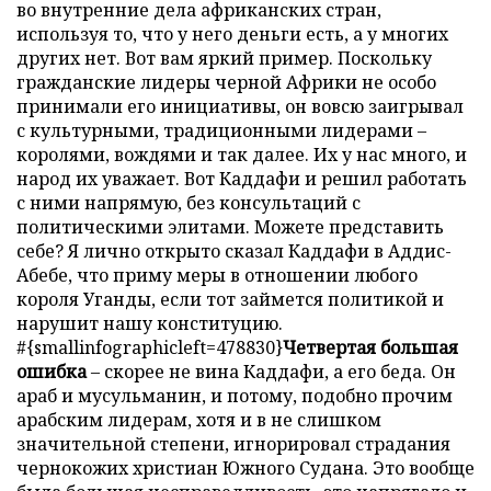
во внутренние дела африканских стран,
используя то, что у него деньги есть, а у многих
других нет. Вот вам яркий пример. Поскольку
гражданские лидеры черной Африки не особо
принимали его инициативы, он вовсю заигрывал
с культурными, традиционными лидерами –
королями, вождями и так далее. Их у нас много, и
народ их уважает. Вот Каддафи и решил работать
с ними напрямую, без консультаций с
политическими элитами. Можете представить
себе? Я лично открыто сказал Каддафи в Аддис-
Абебе, что приму меры в отношении любого
короля Уганды, если тот займется политикой и
нарушит нашу конституцию.
#{smallinfographicleft=478830}
Четвертая большая
ошибка
– скорее не вина Каддафи, а его беда. Он
араб и мусульманин, и потому, подобно прочим
арабским лидерам, хотя и в не слишком
значительной степени, игнорировал страдания
чернокожих христиан Южного Судана. Это вообще