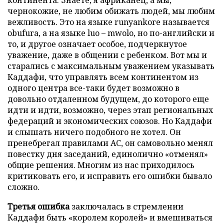
континента. Знаете, я африканец, а мы,
чернокожие, не любим обижать людей, мы любим
вежливость. Это на языке
r
unyankore называется
obufura, а на языке luo – mwolo, но по-английски и
то, и другое означает особое, подчеркнутое
уважение, даже в общении с ребенком. Вот мы и
старались с максимальным уважением указывать
Каддафи, что управлять всем континентом из
одного центра все-таки будет возможно в
довольно отдаленном будущем, до которого еще
идти и идти, возможно, через этап региональных
федераций и экономических союзов. Но Каддафи
и слышать ничего подобного не хотел. Он
пренебрегал правилами АС, он самовольно менял
повестку дня заседаний, единолично «отменял»
общие решения. Многим из нас приходилось
критиковать его, и исправить его ошибки бывало
сложно.
Третья ошибка
заключалась в стремлении
Каддафи быть «королем королей» и вмешиваться