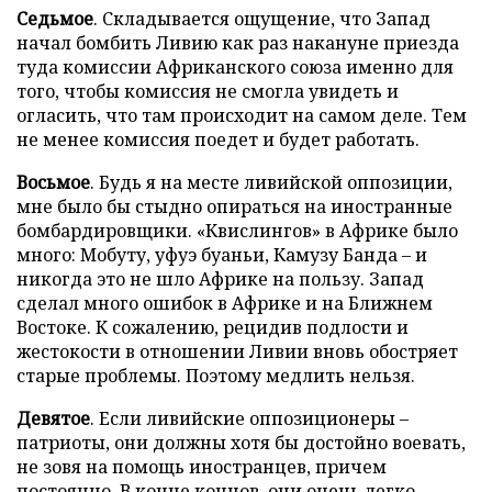
Седьмое
. Складывается ощущение, что Запад
начал бомбить Ливию как раз накануне приезда
туда комиссии Африканского союза именно для
того, чтобы комиссия не смогла увидеть и
огласить, что там происходит на самом деле. Тем
не менее комиссия поедет и будет работать.
Восьмое
. Будь я на месте ливийской оппозиции,
мне было бы стыдно опираться на иностранные
бомбардировщики. «Квислингов» в Африке было
много: Мобуту, уфуэ буаньи, Камузу Банда – и
никогда это не шло Африке на пользу. Запад
сделал много ошибок в Африке и на Ближнем
Востоке. К сожалению, рецидив подлости и
жестокости в отношении Ливии вновь обостряет
старые проблемы. Поэтому медлить нельзя.
Девятое
. Если ливийские оппозиционеры –
патриоты, они должны хотя бы достойно воевать,
не зовя на помощь иностранцев, причем
постоянно. В конце концов, они очень легко