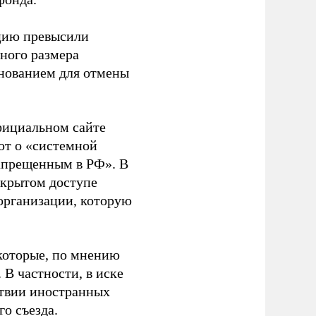
ацию превысили
ного размера
основанием для отмены
фициальном сайте
ют о «системной
апрещенным в РФ». В
ткрытом доступе
организации, которую
которые, по мнению
В частности, в иске
тствии иностранных
о съезда.