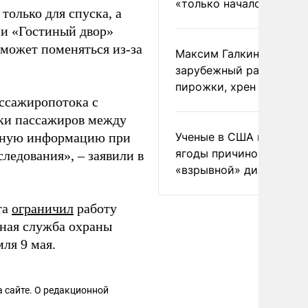
«только началом»
только для спуска, а
 и «Гостиный двор»
 может поменяться из-за
Максим Галкин добавил
зарубежный райдер
пирожки, хрен и морс
ссажиропотока с
дки пассажиров между
анную информацию при
Ученые в США назвали 
ягоды причиной
ледования», – заявили в
«взрывной» диареи
та
ограничил
работу
ьная служба охраны
ля 9 мая.
 сайте. О редакционной