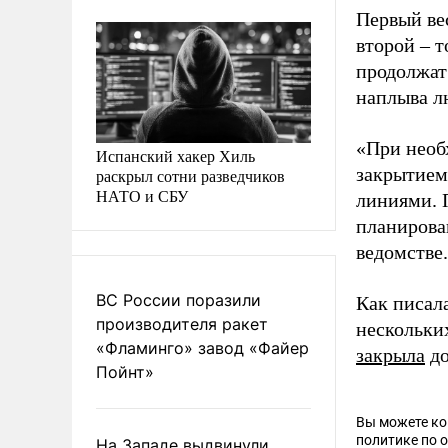
Первый вес
второй – 
продолжат
наплыва л
«При необ
Испанский хакер Хиль
закрытием
раскрыл сотни разведчиков
НАТО и СБУ
линиями. 
планирова
ведомстве.
ВС России поразили
Как писал
производителя ракет
нескольки
«Фламинго» завод «Файер
закрыла
до
Пойнт»
Вы можете к
политике по 
На Западе выдвинули