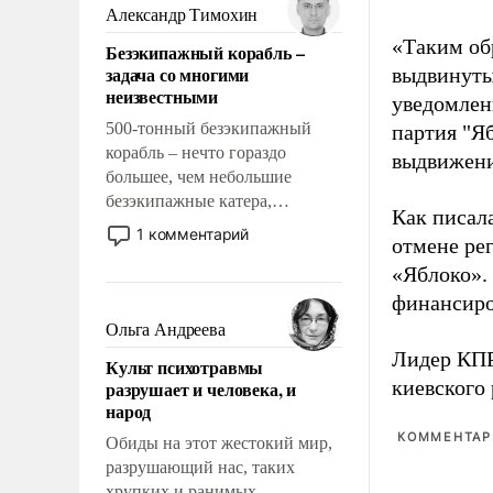
образованных людей. Иногда
Александр Тимохин
казалось, что эти вопросы
«Таким об
Безэкипажный корабль –
решены раз и навсегда, но –
задача со многими
выдвинуты
нет, не решены.
неизвестными
уведомлени
500-тонный безэкипажный
партия "Я
корабль – нечто гораздо
выдвижения
большее, чем небольшие
безэкипажные катера,
Как писал
применение которых уже
1 комментарий
отмене ре
стало обыденностью. Задача по
«Яблоко».
созданию такого корабля очень
сложна и амбициозна. Однако
финансиро
и ее реализация радикально
Ольга Андреева
поднимет наши боевые
Лидер КП
Культ психотравмы
возможности.
киевского
разрушает и человека, и
народ
КОММЕНТАРИ
Обиды на этот жестокий мир,
разрушающий нас, таких
хрупких и ранимых,