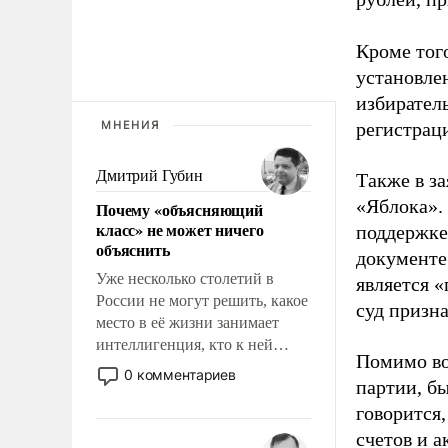
Кроме тог
установле
избиратель
МНЕНИЯ
регистрац
Дмитрий Губин
Также в з
«Яблока».
Почему «объясняющий
класс» не может ничего
поддержке
объяснить
документе
Уже несколько столетий в
является 
России не могут решить, какое
суд призн
место в её жизни занимает
интеллигенция, кто к ней
Помимо во
принадлежит, а кого из неё
0 комментариев
партии, б
исключили с правом
восстановления и без оного. И
говорится,
чем она отличается от просто
счетов и 