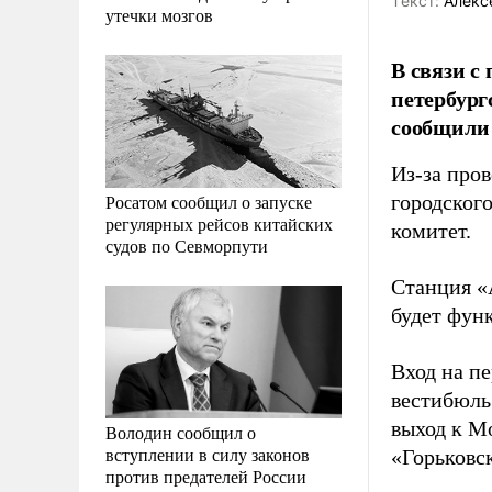
Tекст:
Алекс
утечки мозгов
В связи 
петербург
сообщили 
Из-за про
Росатом сообщил о запуске
городског
регулярных рейсов китайских
комитет.
судов по Севморпути
Станция «А
будет фун
Вход на п
вестибюль
выход к М
Володин сообщил о
вступлении в силу законов
«Горьковск
против предателей России