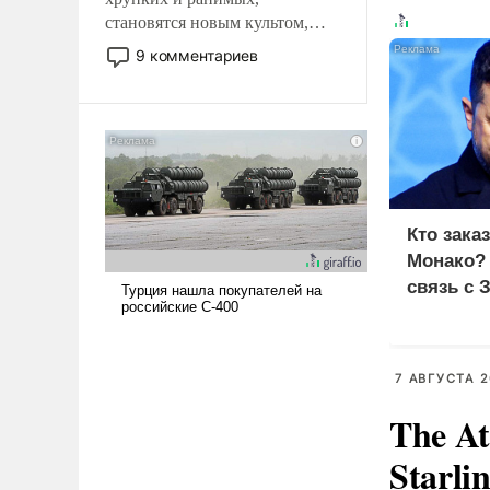
становятся новым культом,
постепенно вытесняя и
9 комментариев
отменяя традиционное
требование к человеку – быть
мужественным и твердым под
ударами судьбы, брать на себя
ответственность, помогать
слабым, идти вперед и
адаптироваться.
Кто зака
Монако?
связь с 
7 АВГУСТА 2
The At
Starli