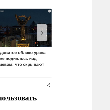
i
довитое облако урана
В России назвали
же поднялось над
законную цель наших
иевом: что скрывают
ВС на территории
ласти
Германии
пользовать