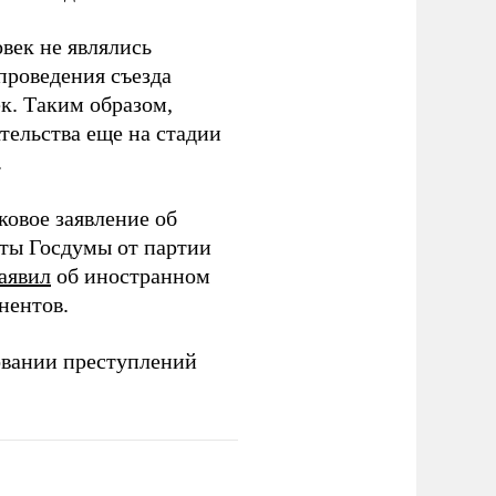
век не являлись
проведения съезда
ек. Таким образом,
тельства еще на стадии
.
ковое заявление об
аты Госдумы от партии
аявил
об иностранном
нентов.
овании преступлений