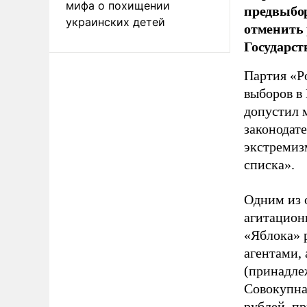
мифа о похищении
предвыбор
украинских детей
отменить 
Государст
Партия «Р
выборов в
допустил 
законодат
экстремиз
списка».
Одним из 
агитацион
«Яблока» 
агентами,
(принадле
Совокупная
рублей, пр