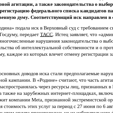
ной агитации, а также законодательства о выбор
регистрацию федерального списка кандидатов па
венную думу. Соответствующий иск направлен в с
одина» подала иск в Верховный суд с требованием с
 Госдуму, передает
ТАСС
. Истец заявляет, что «адм
многочисленные нарушения законодательства о выбор
ельства об интеллектуальной собственности и о про
му, каждое из которых влечет отмену регистрации 
основных доводов иска стали предполагаемые нару
ной кампании. В «Родине» считают, что часть агит
распространялась через ресурсы лиц, признанных 
 а также на зарубежных интернет-площадках, включа
жит компании Meta, признанной экстремистской ор
 стоимость этих услуг за период с 27 июня по 6 ав
и этом оплата производилась не из избирательного 