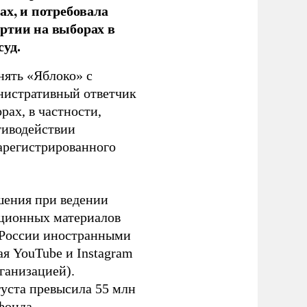
ах, и потребовала
ртии на выборах в
уд.
нять «Яблоко» с
инистративный ответчик
ах, в частности,
тиводействии
зарегистрированного
шения при ведении
ационных материалов
в России иностранными
я YouTube и Instagram
ганизацией).
густа превысила 55 млн
фонда.