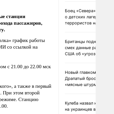
Боец «Севера» рассказ
ые станции
о детских лагерях
охода пассажиров,
террористов на Украин
ту.
олка» график работы
Британцы подняли на
МИ со ссылкой на
смех данные разведки
США об «угрозе России
ом с 21.00 до 22.00 мск
Новый главком ВСУ
Драпатый бросил солда
«мясные штурмы»
ого», а также в первый
. При этом второй
 режиме. Станцию
Кулеба назвал нападени
.00.
на украинцев в Польше