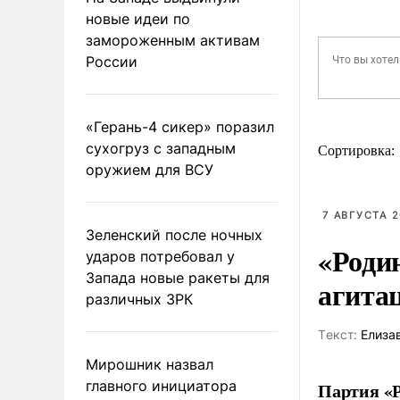
новые идеи по
замороженным активам
России
«Герань-4 сикер» поразил
сухогруз с западным
Сортировка:
оружием для ВСУ
7 АВГУСТА 2
Зеленский после ночных
«Роди
ударов потребовал у
Запада новые ракеты для
агита
различных ЗРК
Tекст:
Елиза
Мирошник назвал
главного инициатора
Партия «Р