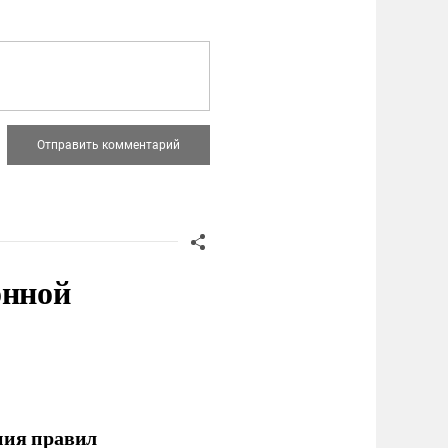
онной
ния правил