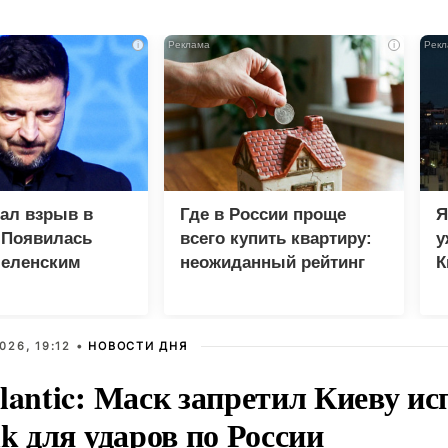
i
i
зал взрыв в
Где в России проще
Я
 Появилась
всего купить квартиру:
у
Зеленским
неожиданный рейтинг
К
в
026, 19:12 •
НОВОСТИ ДНЯ
lantic: Маск запретил Киеву ис
nk для ударов по России