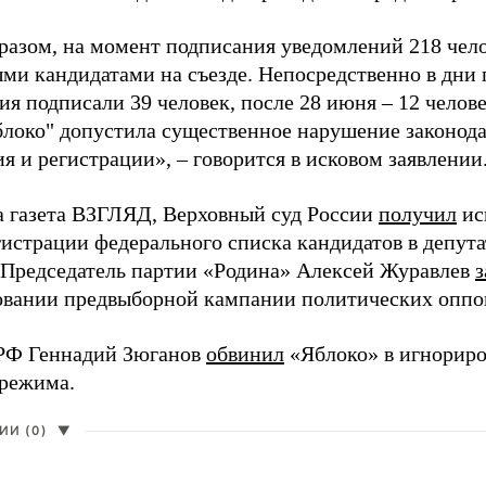
разом, на момент подписания уведомлений 218 чело
ми кандидатами на съезде. Непосредственно в дни 
я подписали 39 человек, после 28 июня – 12 челов
блоко" допустила существенное нарушение законода
 и регистрации», – говорится в исковом заявлении
а газета ВЗГЛЯД, Верховный суд России
получил
ис
гистрации федерального списка кандидатов в депут
 Председатель партии «Родина» Алексей Журавлев
з
вании предвыборной кампании политических оппо
РФ Геннадий Зюганов
обвинил
«Яблоко» в игнорир
 режима.
И (0)
▼