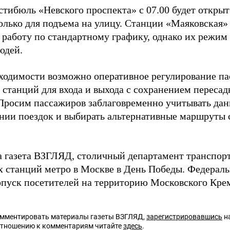
тибюль «Невского проспекта» с 07.00 будет открыт 
только для подъема на улицу. Станции «Маяковская»
 работу по стандартному графику, однако их режим
юдей.
ходимости возможно оперативное регулирование па
 станций для входа и выхода с сохранением переса
Просим пассажиров заблаговременно учитывать д
нии поездок и выбирать альтернативные маршруты с
а газета ВЗГЛЯД, столичный департамент транспор
х станций метро в Москве в День Победы. Федерал
пуск посетителей на территорию Московского Крем
омментировать материалы газеты ВЗГЛЯД,
зарегистрировавшись
на
отношению к комментариям читайте
здесь
.