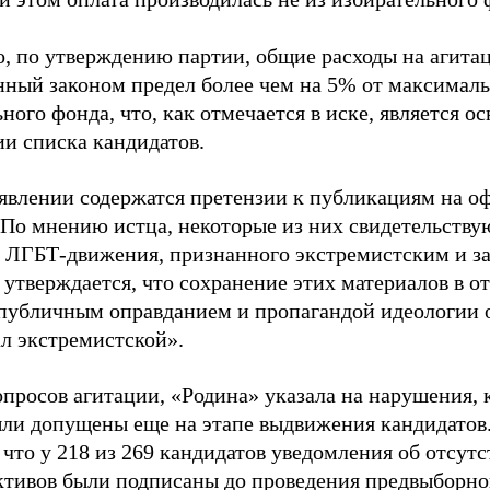
о, по утверждению партии, общие расходы на агит
нный законом предел более чем на 5% от максималь
ного фонда, что, как отмечается в иске, является 
ии списка кандидатов.
аявлении содержатся претензии к публикациям на о
 По мнению истца, некоторые из них свидетельству
 ЛГБТ-движения, признанного экстремистским и з
 утверждается, что сохранение этих материалов в о
«публичным оправданием и пропагандой идеологии 
ал экстремистской».
просов агитации, «Родина» указала на нарушения, 
ыли допущены еще на этапе выдвижения кандидатов. 
 что у 218 из 269 кандидатов уведомления об отсу
активов были подписаны до проведения предвыборног