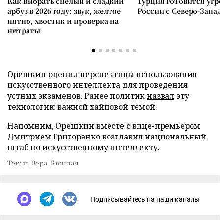
Как выбрать спелый и сладкий
Турция готовится уг
арбуз в 2026 году: звук, желтое
России с Северо-Запа
пятно, хвостик и проверка на
нитраты
Орешкин
оценил
перспективы использования
искусственного интеллекта для проведения
устных экзаменов. Ранее политик
назвал
эту
технологию важной хайповой темой.
Напомним, Орешкин вместе с вице-премьером
Дмитрием Григоренко
возглавил
национальный
штаб по искусственному интеллекту.
Текст: Вера Басилая
Подписывайтесь на наши каналы