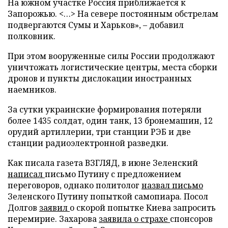
На южном участке Россия приближается к
Запорожью. <…> На севере постоянным обстрелам
подвергаются Сумы и Харьков», – добавил
полковник.
При этом вооруженные силы России продолжают
уничтожать логистические центры, места сборки
дронов и пункты дислокации иностранных
наемников.
За сутки украинские формирования потеряли
более 1435 солдат, один танк, 13 бронемашин, 12
орудий артиллерии, три станции РЭБ и две
станции радиоэлектронной разведки.
Как писала газета ВЗГЛЯД, в июне Зеленский
написал
письмо Путину с предложением
переговоров, однако политолог
назвал письмо
Зеленского Путину попыткой самопиара. Посол
Долгов
заявил
о скорой попытке Киева запросить
перемирие. Захарова
заявила о страхе
спонсоров