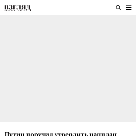
Путин поручил утвердить нацплан