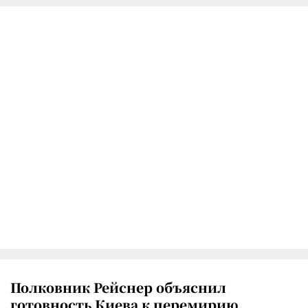
Полковник Рейснер объяснил
готовность Киева к перемирию