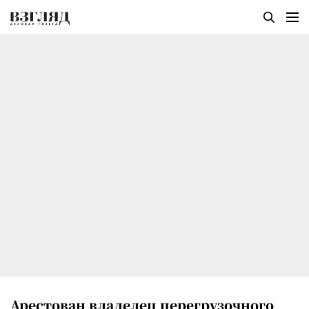
Арестован владелец перегрузочного