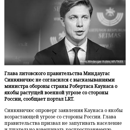
Фото: Mindaugas Kulbis/AP/TASS
Глава литовского правительства Миндаугас
Синкявичюс не согласился с высказываниями
министра обороны страны Робертаса Каунаса о
якобы растущей военной угрозе со стороны
России, сообщает портал LRT.
Синкявичюс опроверг заявления Каунаса о якобы
возрастающей угрозе со стороны России. Глава
правительства призвал не запугивать население
и тщательно взвешивать распространяемую