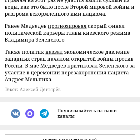
странам на этот раз не удастся выйти сухими из
воды, как это было после Второй мировой войны и
разгрома вскормленного ими нацизма.
Ранее Медведев
прогнозировал
скорый финал
политической карьеры главы киевского режима
Владимира Зеленского.
Также политик
назвал
экономическое давление
западных стран началом открытой войны против
России. В мае Медведев
критиковал
Зеленского за
участие в церемонии перезахоронения нациста
Андрея Мельника.
Текст: Алексей Дегтярёв
Подписывайтесь на наши
каналы