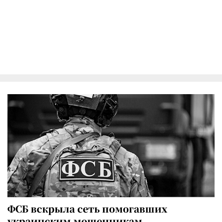
ФСБ вскрыла сеть помогавших
украинским мошенникам