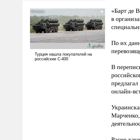
американские арсеналы.
«Барт де В
Сложившаяся ситуация
в организа
означает многолетний период
уязвимости США, например,
специальн
перед Китаем.
По их дан
перевозящ
В перепис
российско
предлагал
онлайн-вст
Украинска
Марченко,
деятельно
Ранее хак