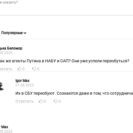
дька Беломор
08.2025
А как же агенты Путинa в НАБУ и САП? Они уже успели переобуться?
ветить
0
0
Igor Max
01.08.2025
Их в СБУ переобуют. Сознаются даже в том, что сотруднич
Ответить
0
0
r Max
08.2025