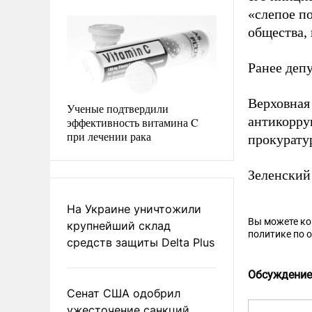
«слепое п
общества, 
Ранее деп
Верховная
Ученые подтвердили
антикорру
эффективность витамина C
при лечении рака
прокурату
Зеленски
На Украине уничтожили
Вы можете к
крупнейший склад
политике по 
средств защиты Delta Plus
Обсуждение
Сенат США одобрил
ужесточение санкций