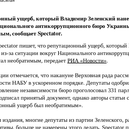
Басилая
нный ущерб, который Владимир Зеленский нанес 
ационального антикоррупционного бюро Украины
ым, сообщает Spectator.
pectator пишет, что репутационный ущерб, который
е из-за ситуации вокруг Национального антикорру
тал необратимым, передает
РИА «Новости»
.
ции отмечается, что накануне Верховная рада рассм
ости НАБУ в ускоренном порядке. Депутаты одобрил
новление независимости бюро проголосовал 331 пар
одписал принятый документ, однако авторы статьи 
онный ущерб был необратимым».
 издания, многие депутаты из партии Зеленского, 
тивы, больше не намерены этого делать. Spectator п