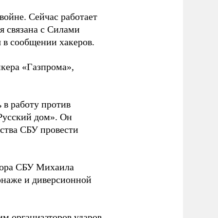
 войне. Сейчас работает
ая связана с Силами
 в сообщении хакеров.
нкера «Газпрома»,
 в работу против
Русский дом». Он
ства СБУ провести
йора СБУ Михаила
онаже и диверсионной
им организаторов ударов