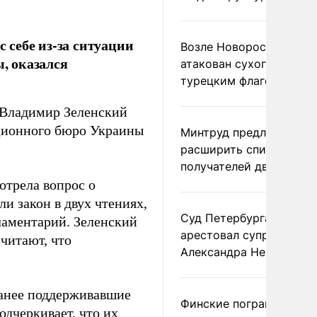
себе из-за ситуации
Возле Новороссийска
, оказался
атакован сухогруз под
турецким флагом
 Владимир Зеленский
пционного бюро Украины
Минтруд предложил
расширить список
получателей двух пенс
отрела вопрос о
и закон в двух чтениях,
Суд Петербурга заочно
ламентарий. Зеленский
арестовал супругу
считают, что
Александра Невзорова
ранее поддерживавшие
Финские пограничники
одчеркивает, что их