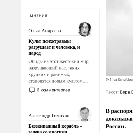
МНЕНИЯ
Ольга Андреева
Культ психотравмы
разрушает и человека, и
народ
Обиды на этот жестокий мир,
разрушающий нас, таких
хрупких и ранимых,
@ Elisa Schu/dpa
становятся новым культом,
постепенно вытесняя и
6 комментариев
Tекст:
Вера 
отменяя традиционное
требование к человеку – быть
мужественным и твердым под
В распоря
ударами судьбы, брать на себя
Александр Тимохин
доказыва
ответственность, помогать
России.
Безэкипажный корабль –
слабым, идти вперед и
задача со многими