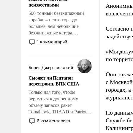
адаптироваться.
неизвестными
Анонимные
вовлеченн
500-тонный безэкипажный
корабль – нечто гораздо
большее, чем небольшие
Согласно 
безэкипажные катера,
задейству
применение которых уже
1 комментарий
стало обыденностью. Задача по
«Мы докум
созданию такого корабля очень
по террит
сложна и амбициозна. Однако
и ее реализация радикально
Борис Джерелиевский
поднимет наши боевые
Они также
Сможет ли Пентагон
возможности.
с Москвой
перестроить ВПК США
городах, а
Только для того, чтобы
журналист
вернуться к довоенному
объему запасов ракет
Tomahawk, THAAD и Patriot
По данным
США потребуется более трех
Службе бе
6 комментариев
лет. Даже небольшая война с
Калинингр
Ираном опустошила