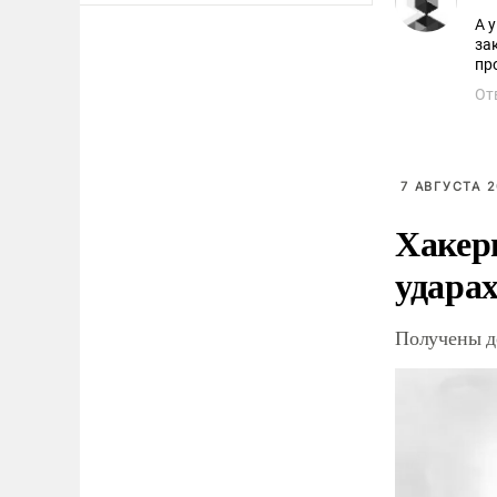
А 
за
пр
От
7 АВГУСТА 2
Хакер
ударах
Получены д