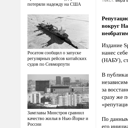
Tекст:
Вера 
потеряли надежду на США
Репутацио
вокруг Н
необратим
Издание S
Росатом сообщил о запуске
нанес себ
регулярных рейсов китайских
(НАБУ), с
судов по Севморпути
В публика
независим
за восста
сразу же п
«репутаци
Замглавы Минстроя сравнил
качество жилья в Нью-Йорке и
По данным
России
его инициа