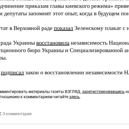
одчинение приказам главы киевского режима» приве
и депутаты запомнят этот опыт, когда в будущем по
утат в Верховной раде
показал
Зеленскому плакат с 
 рада Украины
восстановила
независимость Национ
пционного бюро Украины и Специализированной а
ры.
й
подписал
закон о восстановлении независимости 
омментировать материалы газеты ВЗГЛЯД,
зарегистрировавшись
на
отношению к комментариям читайте
здесь
.
:
3
комментария