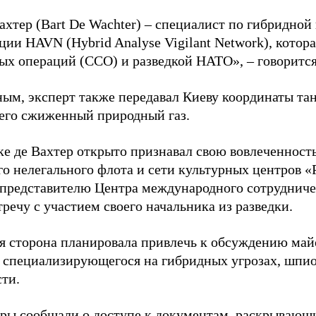
ахтер (Bart De Wachter) – специалист по гибридной
ции HAVN (Hybrid Analyse Vigilant Network), котор
ых операций (ССО) и разведкой НАТО», – говорится
ным, эксперт также передавал Киеву координаты та
его сжиженный природный газ.
ке де Вахтер открыто признавал свою вовлеченность
го нелегального флота и сети культурных центров «
 представителю Центра международного сотрудниче
речу с участием своего начальника из разведки.
я сторона планировала привлечь к обсуждению ма
 специализирующегося на гибридных угрозах, шпи
сти.
еры сообщали о доступе к документам, раскрывающ