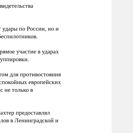
видетельства
 удары по России, но и
беспилотников.
ямое участие в ударах
руппировки.
том для противостояния
 спокойных европейских
с не только в
Вахтер предоставлял
лов в Ленинградской и