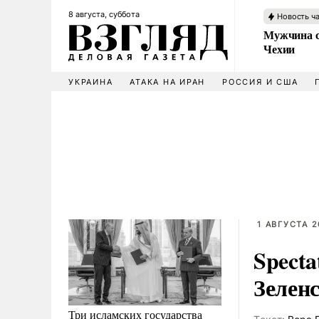
8 августа, суббота
Новость ч
Мужчина с
Чехии
УКРАИНА
АТАКА НА ИРАН
РОССИЯ И США
1 АВГУСТА 2
Spect
Зелен
Три исламских государства