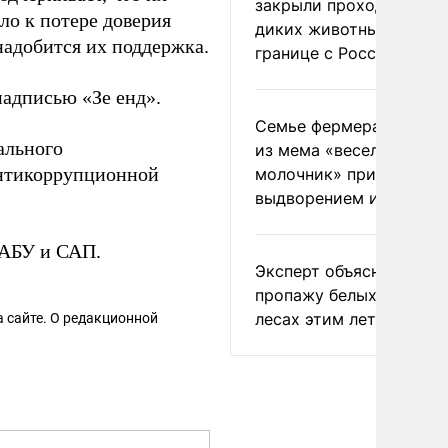
закрыли проходы для
ло к потере доверия
диких животных на
надобится их поддержка.
границе с Россией
надписью «Зе енд».
Семье фермера Уолкер
ального
из мема «веселый
нтикоррупционной
молочник» пригрозили
выдворением из Росси
НАБУ и САП.
Эксперт объяснил
пропажу белых грибов 
лесах этим летом
 сайте. О редакционной